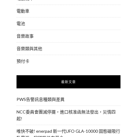
電動車
電池
音樂故事
音樂類與其他
預付卡
最新文章
PWS告警訊息種類與差異
NCC委員會團滅停擺，進口核准函無法發出，災情四
起!
唯快不破! enerpad 新一代UFO GLA-10000 固態磁吸行