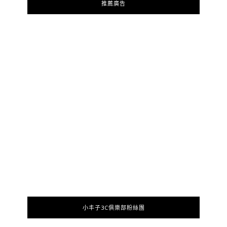
推薦廣告
小丰子3C俱樂部粉絲團