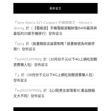
最新留言
「
Sony Xperia XZ1 Compact 手機開箱文 – Heresy's
Space
」於〈
【電磁波】手機電磁波輻射值(SAR)最高與
最低的20部手機排行
〉發佈留言
「
kgo
」於〈
臉書開始言論管制嗎 ? 臉書帳號為何被停
用?
〉發佈留言
「
tu0925399900
」於〈
10月份千元以下4G上網吃到飽
資費懶人包
〉發佈留言
「
.
」於〈
10月份千元以下4G上網吃到飽資費懶人包
〉
發佈留言
「
tu0925399900
」於〈
[心得]男女部落客3C產品開箱
文大不同
〉發佈留言