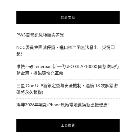
最新文章
PWS告警訊息種類與差異
NCC委員會團滅停擺，進口核准函無法發出，災情四
起!
唯快不破! enerpad 新一代UFO GLA-10000 固態磁吸行
動電源，掀磁吸快充革命
三星 One UI 9新鎖定螢幕安全機制，連續 13 次解錯密
碼將永久鎖機!
燦坤2026年暑期iPhone原廠電池舊換新應援優惠!
工商廣告