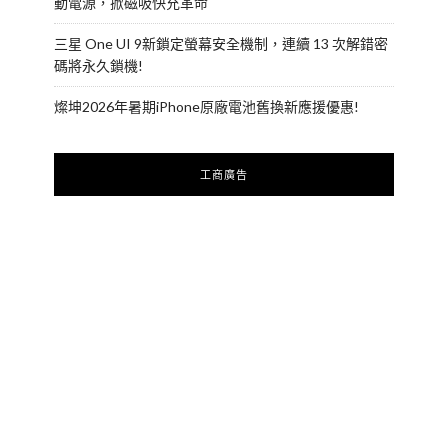
動電源，掀磁吸快充革命
三星 One UI 9新鎖定螢幕安全機制，連續 13 次解錯密
碼將永久鎖機!
燦坤2026年暑期iPhone原廠電池舊換新應援優惠!
工商廣告