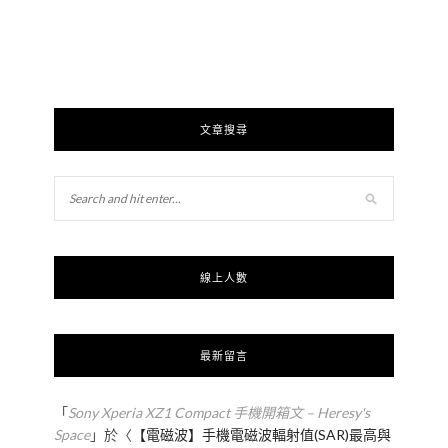
文章搜尋
線上人數
最新留言
「
Sony Xperia XZ1 Compact 手機開箱文 – Heresy's
Space
」於〈
【電磁波】手機電磁波輻射值(SAR)最高與