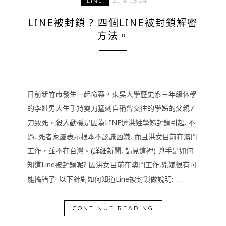
2014-05-24
LINE
LINE被封鎖 ? 四個LINE被封鎖解密
方法。
日前新竹市發生一起命案，東吳大學歷史系三年級休學
的李姓男大生手持雙刀猛刺自稱曾交往的學姊的父親7
刀致死，殺人動機是因為LINE遭洪姓學姊封鎖引起. 不
過, 死者家屬表示根本不認識凶嫌, 而且洪女目前在澳門
工作，並不在台灣。(詳細新聞, 請見這裡) 兇手是如何
知道Line被封鎖呢? 因洪女目前在澳門工作,兇嫌很有可
能搞錯了! 以下針對如何知道Line被封鎖做說明: …
CONTINUE READING