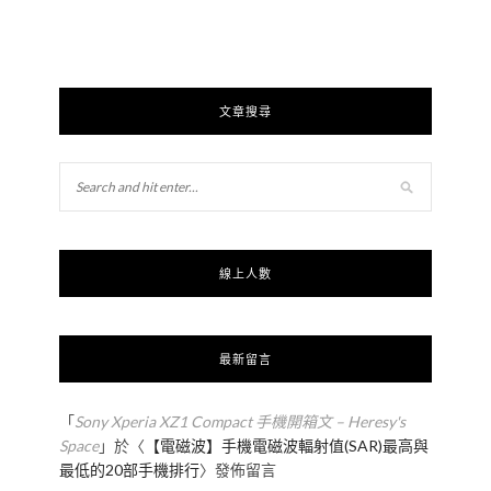
文章搜尋
線上人數
最新留言
「
Sony Xperia XZ1 Compact 手機開箱文 – Heresy's
Space
」於〈
【電磁波】手機電磁波輻射值(SAR)最高與
最低的20部手機排行
〉發佈留言