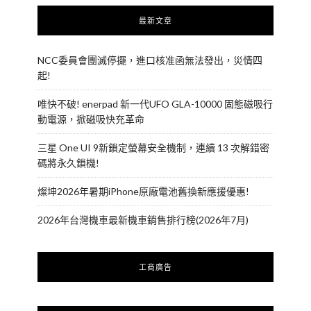
最新文章
NCC委員會團滅停擺，進口核准函無法發出，災情四
起!
唯快不破! enerpad 新一代UFO GLA-10000 固態磁吸行
動電源，掀磁吸快充革命
三星 One UI 9新鎖定螢幕安全機制，連續 13 次解錯密
碼將永久鎖機!
燦坤2026年暑期iPhone原廠電池舊換新應援優惠!
2026年台灣機車最新機車銷售排行榜(2026年7月)
工商廣告