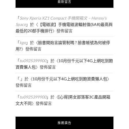
最新留言
「
Sony Xperia XZ1 Compact 手機開箱文 – Heresy's
Space
」於〈
【電磁波】手機電磁波輻射值(SAR)最高與
最低的20部手機排行
〉發佈留言
「
kgo
」於〈
臉書開始言論管制嗎 ? 臉書帳號為何被停
用?
〉發佈留言
「
tu0925399900
」於〈
10月份千元以下4G上網吃到飽
資費懶人包
〉發佈留言
「
.
」於〈
10月份千元以下4G上網吃到飽資費懶人包
〉
發佈留言
「
tu0925399900
」於〈
[心得]男女部落客3C產品開箱
文大不同
〉發佈留言
推薦廣告