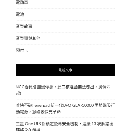
電動車
電池
音樂故事
音樂類與其他
預付卡
最新文章
NCC委員會團滅停擺，進口核准函無法發出，災情四
起!
唯快不破! enerpad 新一代UFO GLA-10000 固態磁吸行
動電源，掀磁吸快充革命
三星 One UI 9新鎖定螢幕安全機制，連續 13 次解錯密
碼將永久鎖機!