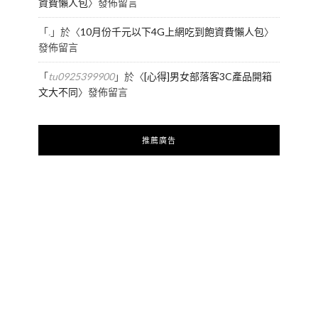
資費懶人包
〉發佈留言
「
.
」於〈
10月份千元以下4G上網吃到飽資費懶人包
〉
發佈留言
「
tu0925399900
」於〈
[心得]男女部落客3C產品開箱
文大不同
〉發佈留言
推薦廣告