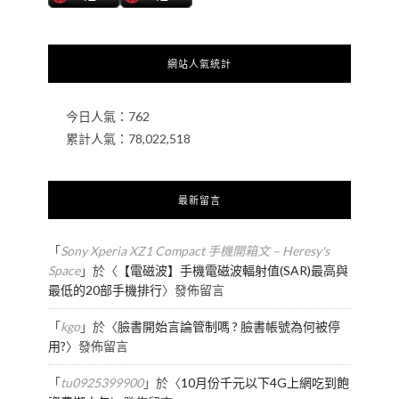
網站人氣統計
今日人氣：
762
累計人氣：
78,022,518
最新留言
「
Sony Xperia XZ1 Compact 手機開箱文 – Heresy's
Space
」於〈
【電磁波】手機電磁波輻射值(SAR)最高與
最低的20部手機排行
〉發佈留言
「
kgo
」於〈
臉書開始言論管制嗎 ? 臉書帳號為何被停
用?
〉發佈留言
「
tu0925399900
」於〈
10月份千元以下4G上網吃到飽