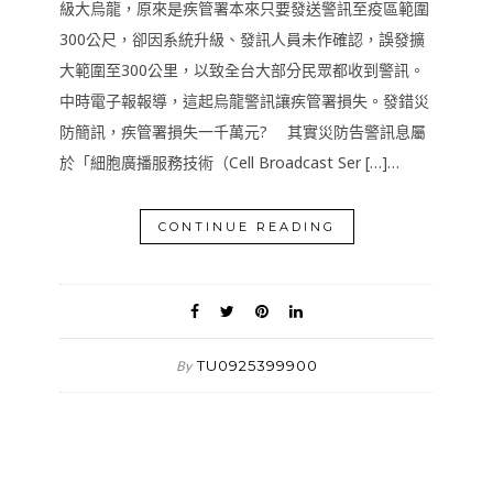
級大烏龍，原來是疾管署本來只要發送警訊至疫區範圍
300公尺，卻因系統升級、發訊人員未作確認，誤發擴
大範圍至300公里，以致全台大部分民眾都收到警訊。
中時電子報報導，這起烏龍警訊讓疾管署損失。發錯災
防簡訊，疾管署損失一千萬元? 其實災防告警訊息屬
於「細胞廣播服務技術（Cell Broadcast Ser […]…
CONTINUE READING
TU0925399900
By