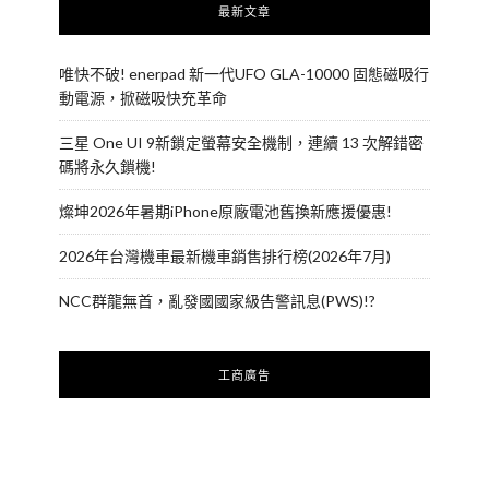
最新文章
唯快不破! enerpad 新一代UFO GLA-10000 固態磁吸行
動電源，掀磁吸快充革命
三星 One UI 9新鎖定螢幕安全機制，連續 13 次解錯密
碼將永久鎖機!
燦坤2026年暑期iPhone原廠電池舊換新應援優惠!
2026年台灣機車最新機車銷售排行榜(2026年7月)
NCC群龍無首，亂發國國家級告警訊息(PWS)!?
工商廣告