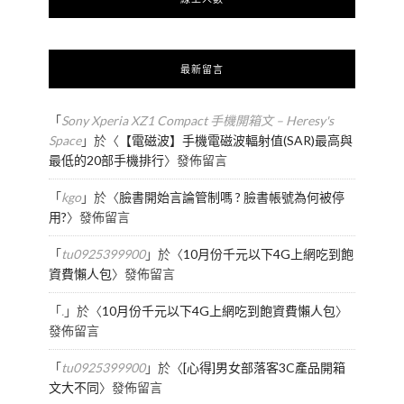
最新留言
「
Sony Xperia XZ1 Compact 手機開箱文 – Heresy's
Space
」於〈
【電磁波】手機電磁波輻射值(SAR)最高與
最低的20部手機排行
〉發佈留言
「
kgo
」於〈
臉書開始言論管制嗎 ? 臉書帳號為何被停
用?
〉發佈留言
「
tu0925399900
」於〈
10月份千元以下4G上網吃到飽
資費懶人包
〉發佈留言
「
.
」於〈
10月份千元以下4G上網吃到飽資費懶人包
〉
發佈留言
「
tu0925399900
」於〈
[心得]男女部落客3C產品開箱
文大不同
〉發佈留言