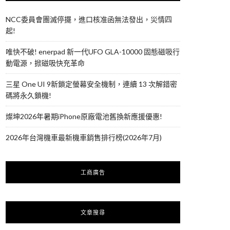
NCC委員會團滅停擺，進口核准函無法發出，災情四
起!
唯快不破! enerpad 新一代UFO GLA-10000 固態磁吸行
動電源，掀磁吸快充革命
三星 One UI 9新鎖定螢幕安全機制，連續 13 次解錯密
碼將永久鎖機!
燦坤2026年暑期iPhone原廠電池舊換新應援優惠!
2026年台灣機車最新機車銷售排行榜(2026年7月)
工商廣告
文章搜尋