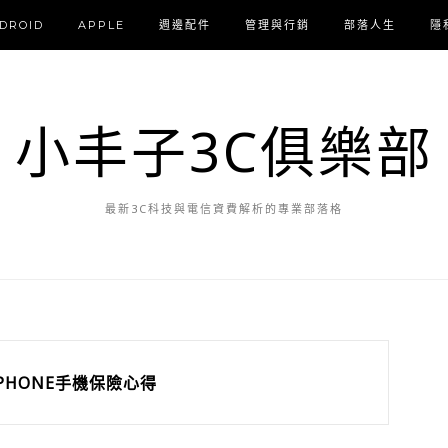
DROID
APPLE
週邊配件
管理與行銷
部落人生
隱
小丰子3C俱樂部
最新3C科技與電信資費解析的專業部落格
IPHONE手機保險心得