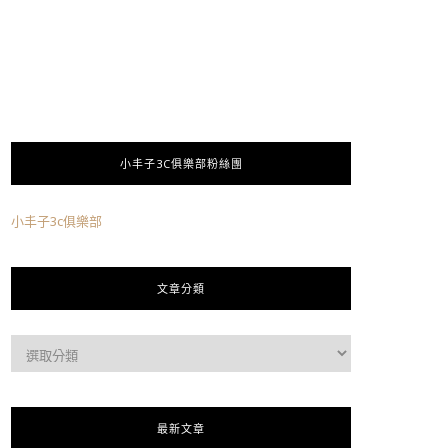
小丰子3C俱樂部粉絲團
小丰子3c俱樂部
文章分類
最新文章