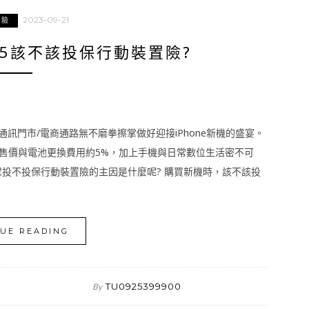
2023-09-21
置險
E 15該不該投保行動裝置險?
電信/通訊門市/電商通路無不磨拳擦掌做好迎接iPhone新機的盛宴。
5新機售價與電池更換費用約5%，加上手機與日常數位生活密不可
投不投保行動裝置險的主因是什麼呢? 購買新機時，該不該投
UE READING
TU0925399900
By