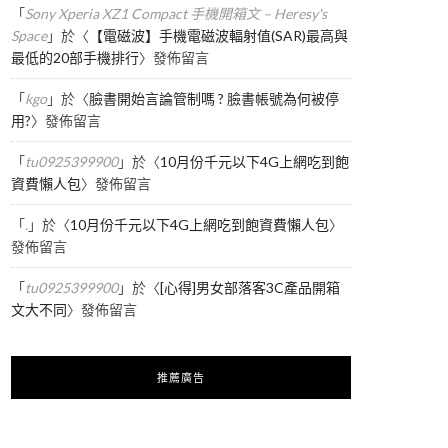
「
Sony Xperia XZ1 Compact 手機開箱文 – Heresy's
Space
」於〈
【電磁波】手機電磁波輻射值(SAR)最高與
最低的20部手機排行
〉發佈留言
「
kgo
」於〈
臉書開始言論管制嗎 ? 臉書帳號為何被停
用?
〉發佈留言
「
tu0925399900
」於〈
10月份千元以下4G上網吃到飽
資費懶人包
〉發佈留言
「
.
」於〈
10月份千元以下4G上網吃到飽資費懶人包
〉
發佈留言
「
tu0925399900
」於〈
[心得]男女部落客3C產品開箱
文大不同
〉發佈留言
推薦廣告