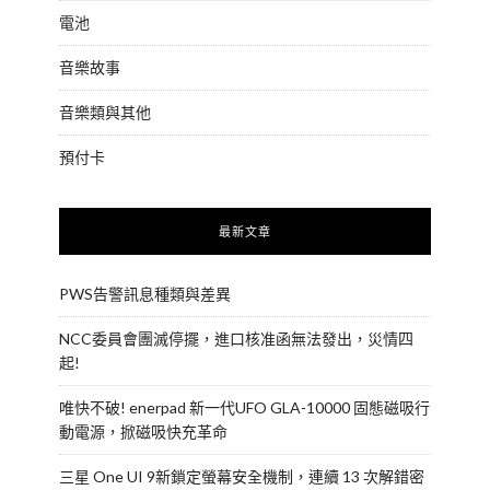
電池
音樂故事
音樂類與其他
預付卡
最新文章
PWS告警訊息種類與差異
NCC委員會團滅停擺，進口核准函無法發出，災情四
起!
唯快不破! enerpad 新一代UFO GLA-10000 固態磁吸行
動電源，掀磁吸快充革命
三星 One UI 9新鎖定螢幕安全機制，連續 13 次解錯密