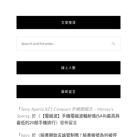
文章搜尋
線上人數
最新留言
「
Sony Xperia XZ1 Compact 手機開箱文 – Heresy's
Space
」於〈
【電磁波】手機電磁波輻射值(SAR)最高與
最低的20部手機排行
〉發佈留言
「
kgo
」於〈
臉書開始言論管制嗎 ? 臉書帳號為何被停