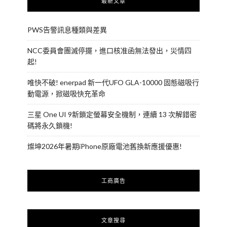
最新文章
PWS告警訊息種類與差異
NCC委員會團滅停擺，進口核准函無法發出，災情四
起!
唯快不破! enerpad 新一代UFO GLA-10000 固態磁吸行
動電源，掀磁吸快充革命
三星 One UI 9新鎖定螢幕安全機制，連續 13 次解錯密
碼將永久鎖機!
燦坤2026年暑期iPhone原廠電池舊換新應援優惠!
工商廣告
文章搜尋