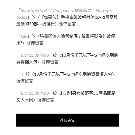
「
Sony Xperia XZ1 Compact 手機開箱文 – Heresy's
Space
」於〈
【電磁波】手機電磁波輻射值(SAR)最高與
最低的20部手機排行
〉發佈留言
「
kgo
」於〈
臉書開始言論管制嗎 ? 臉書帳號為何被停
用?
〉發佈留言
「
tu0925399900
」於〈
10月份千元以下4G上網吃到飽
資費懶人包
〉發佈留言
「
.
」於〈
10月份千元以下4G上網吃到飽資費懶人包
〉
發佈留言
「
tu0925399900
」於〈
[心得]男女部落客3C產品開箱
文大不同
〉發佈留言
推薦廣告