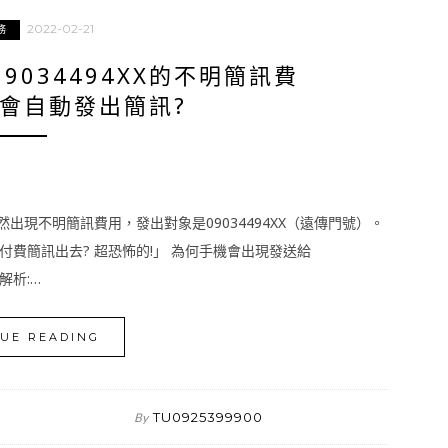
2022-02-21
務
034494XX的不明簡訊費
何會自動發出簡訊?
突然出現不明簡訊費用，發出對象是09034494XX（遠傳門號）。
費簡訊出去? 超恐怖的!」 為何手機會出現發送給
解析:…
UE READING
TU0925399900
By