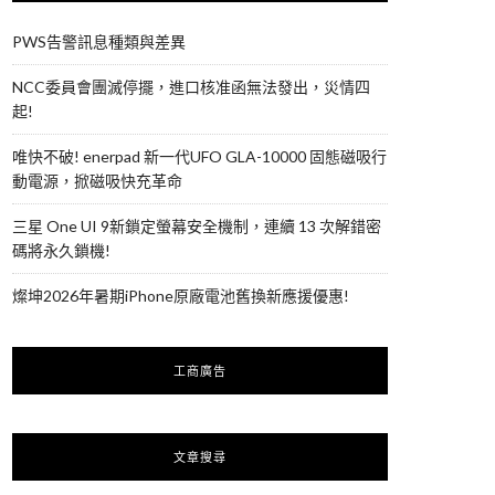
PWS告警訊息種類與差異
NCC委員會團滅停擺，進口核准函無法發出，災情四
起!
唯快不破! enerpad 新一代UFO GLA-10000 固態磁吸行
動電源，掀磁吸快充革命
三星 One UI 9新鎖定螢幕安全機制，連續 13 次解錯密
碼將永久鎖機!
燦坤2026年暑期iPhone原廠電池舊換新應援優惠!
工商廣告
文章搜尋