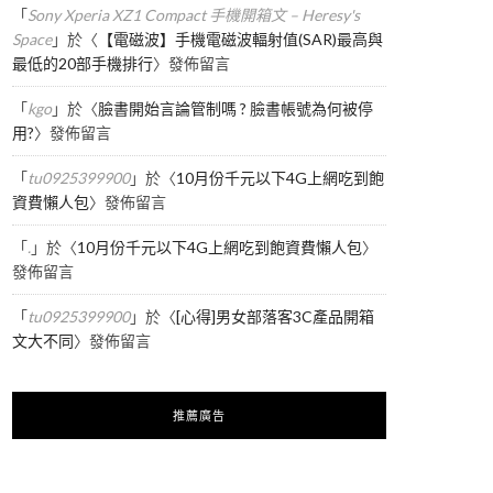
「
Sony Xperia XZ1 Compact 手機開箱文 – Heresy's
Space
」於〈
【電磁波】手機電磁波輻射值(SAR)最高與
最低的20部手機排行
〉發佈留言
「
kgo
」於〈
臉書開始言論管制嗎 ? 臉書帳號為何被停
用?
〉發佈留言
「
tu0925399900
」於〈
10月份千元以下4G上網吃到飽
資費懶人包
〉發佈留言
「
.
」於〈
10月份千元以下4G上網吃到飽資費懶人包
〉
發佈留言
「
tu0925399900
」於〈
[心得]男女部落客3C產品開箱
文大不同
〉發佈留言
推薦廣告