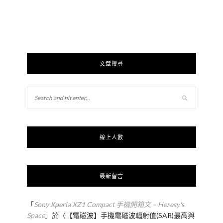
文章搜尋
線上人數
最新留言
「
Sony Xperia XZ1 Compact 手機開箱文 – Heresy's
Space
」於〈
【電磁波】手機電磁波輻射值(SAR)最高與