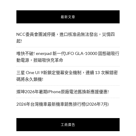
最新文章
NCC委員會團滅停擺，進口核准函無法發出，災情四
起!
唯快不破! enerpad 新一代UFO GLA-10000 固態磁吸行
動電源，掀磁吸快充革命
三星 One UI 9新鎖定螢幕安全機制，連續 13 次解錯密
碼將永久鎖機!
燦坤2026年暑期iPhone原廠電池舊換新應援優惠!
2026年台灣機車最新機車銷售排行榜(2026年7月)
工商廣告