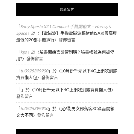
最新留言
「
Sony Xperia XZ1 Compact 手機開箱文 – Heresy's
Space
」於〈
【電磁波】手機電磁波輻射值(SAR)最高與
最低的20部手機排行
〉發佈留言
「
kgo
」於〈
臉書開始言論管制嗎 ? 臉書帳號為何被停
用?
〉發佈留言
「
tu0925399900
」於〈
10月份千元以下4G上網吃到飽
資費懶人包
〉發佈留言
「
.
」於〈
10月份千元以下4G上網吃到飽資費懶人包
〉
發佈留言
「
tu0925399900
」於〈
[心得]男女部落客3C產品開箱
文大不同
〉發佈留言