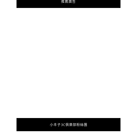
推薦廣告
小丰子3C俱樂部粉絲團