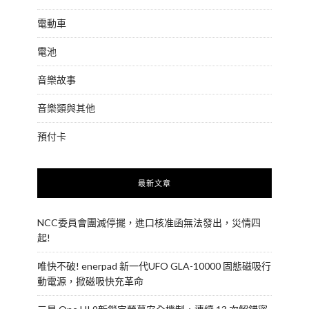
電動車
電池
音樂故事
音樂類與其他
預付卡
最新文章
NCC委員會團滅停擺，進口核准函無法發出，災情四
起!
唯快不破! enerpad 新一代UFO GLA-10000 固態磁吸行
動電源，掀磁吸快充革命