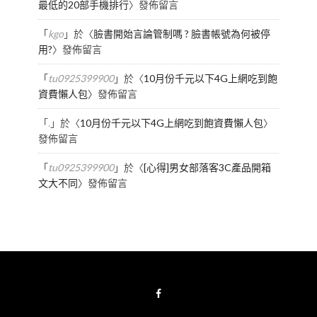
最低的20部手機排行
〉發佈留言
「
kgo
」於〈
臉書開始言論管制嗎 ? 臉書帳號為何被停
用?
〉發佈留言
「
tu0925399900
」於〈
10月份千元以下4G上網吃到飽
資費懶人包
〉發佈留言
「
.
」於〈
10月份千元以下4G上網吃到飽資費懶人包
〉
發佈留言
「
tu0925399900
」於〈
[心得]男女部落客3C產品開箱
文大不同
〉發佈留言