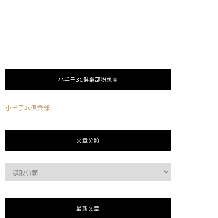
小丰子3C俱樂部粉絲團
小丰子3c俱樂部
文章分類
最新文章