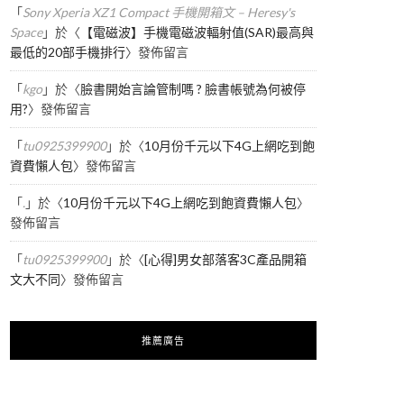
「
Sony Xperia XZ1 Compact 手機開箱文 – Heresy's
Space
」於〈
【電磁波】手機電磁波輻射值(SAR)最高與
最低的20部手機排行
〉發佈留言
「
kgo
」於〈
臉書開始言論管制嗎 ? 臉書帳號為何被停
用?
〉發佈留言
「
tu0925399900
」於〈
10月份千元以下4G上網吃到飽
資費懶人包
〉發佈留言
「
.
」於〈
10月份千元以下4G上網吃到飽資費懶人包
〉
發佈留言
「
tu0925399900
」於〈
[心得]男女部落客3C產品開箱
文大不同
〉發佈留言
推薦廣告