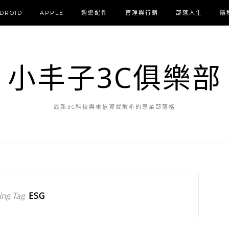
DROID
APPLE
週邊配件
管理與行銷
部落人生
隱
小丰子3C俱樂部
最新3C科技與電信資費解析的專業部落格
ng Tag
ESG