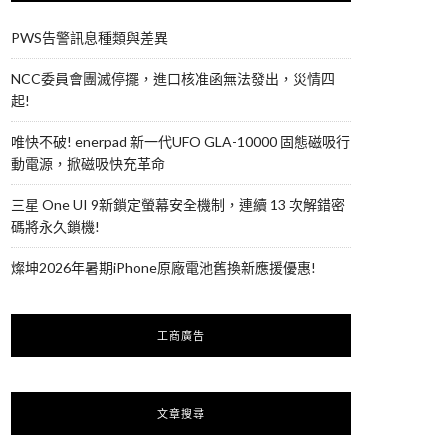
PWS告警訊息種類與差異
NCC委員會團滅停擺，進口核准函無法發出，災情四
起!
唯快不破! enerpad 新一代UFO GLA-10000 固態磁吸行
動電源，掀磁吸快充革命
三星 One UI 9新鎖定螢幕安全機制，連續 13 次解錯密
碼將永久鎖機!
燦坤2026年暑期iPhone原廠電池舊換新應援優惠!
工商廣告
文章搜尋