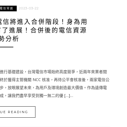
2023-03-22
電信常識
太電信將進入合併階段！身為用
有了進展！合併後的電信資源
勢分析
進行基礎建設，台灣電信市場始終高度競爭，近兩年來業者間
於獲得主管機關 NCC 核准，再待公平會核准後，兩家電信公
步，放眼展望未來，為用戶及環境創造最大價值。作為遠傳電
，讓我們盡早享受到獨一無二的優 […]…
UE READING