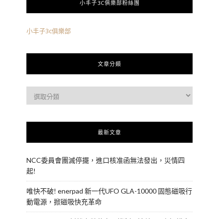
小丰子3C俱樂部粉絲團
小丰子3c俱樂部
文章分類
最新文章
NCC委員會團滅停擺，進口核准函無法發出，災情四
起!
唯快不破! enerpad 新一代UFO GLA-10000 固態磁吸行
動電源，掀磁吸快充革命