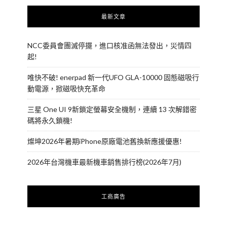
最新文章
NCC委員會團滅停擺，進口核准函無法發出，災情四
起!
唯快不破! enerpad 新一代UFO GLA-10000 固態磁吸行
動電源，掀磁吸快充革命
三星 One UI 9新鎖定螢幕安全機制，連續 13 次解錯密
碼將永久鎖機!
燦坤2026年暑期iPhone原廠電池舊換新應援優惠!
2026年台灣機車最新機車銷售排行榜(2026年7月)
工商廣告