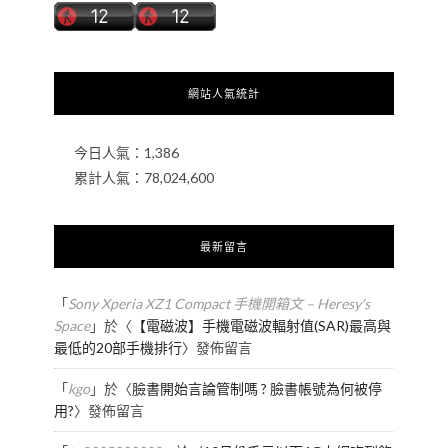
網站人氣統計
今日人氣：
1,386
累計人氣：
78,024,600
最新留言
「
Sony Xperia XZ1 Compact 手機開箱文 – Heresy's
Space
」於〈
【電磁波】手機電磁波輻射值(SAR)最高與
最低的20部手機排行
〉發佈留言
「
kgo
」於〈
臉書開始言論管制嗎 ? 臉書帳號為何被停
用?
〉發佈留言