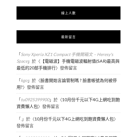
線上人數
最新留言
「
Sony Xperia XZ1 Compact 手機開箱文 – Heresy's
Space
」於〈
【電磁波】手機電磁波輻射值(SAR)最高與
最低的20部手機排行
〉發佈留言
「
kgo
」於〈
臉書開始言論管制嗎 ? 臉書帳號為何被停
用?
〉發佈留言
「
tu0925399900
」於〈
10月份千元以下4G上網吃到飽
資費懶人包
〉發佈留言
「
.
」於〈
10月份千元以下4G上網吃到飽資費懶人包
〉
發佈留言