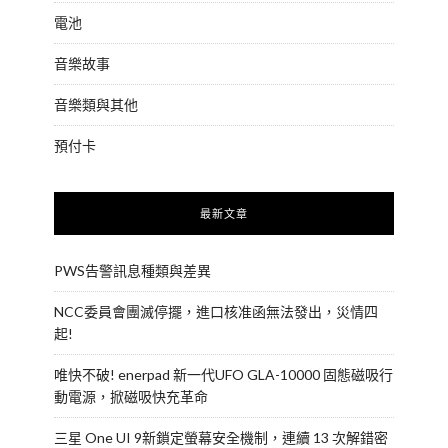
電池
音樂故事
音樂類與其他
預付卡
最新文章
PWS告警訊息種類與差異
NCC委員會團滅停擺，進口核准函無法發出，災情四
起!
唯快不破! enerpad 新一代UFO GLA-10000 固態磁吸行
動電源，掀磁吸快充革命
三星 One UI 9新鎖定螢幕安全機制，連續 13 次解錯密