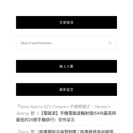
文章搜尋
線上人數
最新留言
「
Sony Xperia XZ1 Compact 手機開箱文 – Heresy's
Space
」於〈
【電磁波】手機電磁波輻射值(SAR)最高與
最低的20部手機排行
〉發佈留言
「
kgo
」於〈
臉書開始言論管制嗎 ? 臉書帳號為何被停