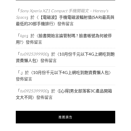
「
Sony Xperia XZ1 Compact 手機開箱文 – Heresy's
Space
」於〈
【電磁波】手機電磁波輻射值(SAR)最高與
最低的20部手機排行
〉發佈留言
「
kgo
」於〈
臉書開始言論管制嗎 ? 臉書帳號為何被停
用?
〉發佈留言
「
tu0925399900
」於〈
10月份千元以下4G上網吃到飽
資費懶人包
〉發佈留言
「
.
」於〈
10月份千元以下4G上網吃到飽資費懶人包
〉
發佈留言
「
tu0925399900
」於〈
[心得]男女部落客3C產品開箱
文大不同
〉發佈留言
推薦廣告