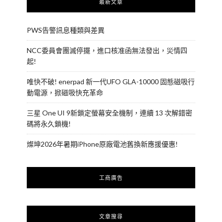
最新文章
PWS告警訊息種類與差異
NCC委員會團滅停擺，進口核准函無法發出，災情四
起!
唯快不破! enerpad 新一代UFO GLA-10000 固態磁吸行
動電源，掀磁吸快充革命
三星 One UI 9新鎖定螢幕安全機制，連續 13 次解錯密
碼將永久鎖機!
燦坤2026年暑期iPhone原廠電池舊換新應援優惠!
工商廣告
文章搜尋