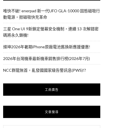
唯快不破! enerpad 新一代UFO GLA-10000 固態磁吸行
動電源，掀磁吸快充革命
三星 One UI 9新鎖定螢幕安全機制，連續 13 次解錯密
碼將永久鎖機!
燦坤2026年暑期iPhone原廠電池舊換新應援優惠!
2026年台灣機車最新機車銷售排行榜(2026年7月)
NCC群龍無首，亂發國國家級告警訊息(PWS)!?
工商廣告
文章搜尋