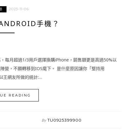
2023-11-06
態
NDROID手機？
升高，每月超過1/3用戶選擇換購iPhone，銷售額更是高過50%以
oid陣營，不願轉移到IOS麾下。 是什麼原因讓你「堅持用
OGI王網友所做的統計:…
UE READING
TU0925399900
By