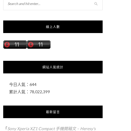
線上人數
網站人氣統計
今日人氣：
644
累計人氣：
78,022,399
最新留言
「
Sony Xperia XZ1 Compact 手機開箱文 – Heresy's