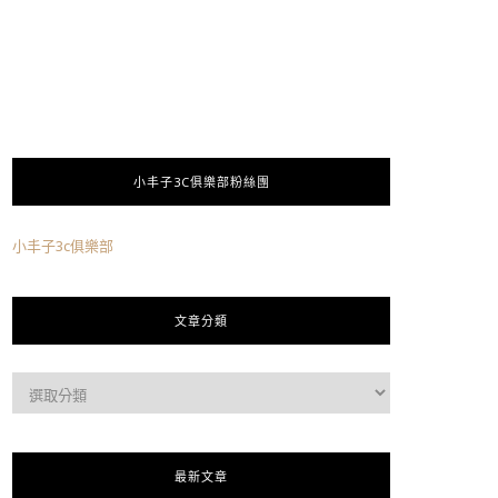
小丰子3C俱樂部粉絲團
小丰子3c俱樂部
文章分類
最新文章