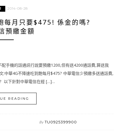
2014-08-28
擇
每月只要$475! 係金的嗎?
信預繳金額
配手機的話通訊行說要預繳1200,但有送4200通話費,算送我
Po文:中華4G不降速吃到飽每月$475? 中華電信少預繳多送通話費,
? 以下針對中華電信在經 […]…
UE READING
TU0925399900
By