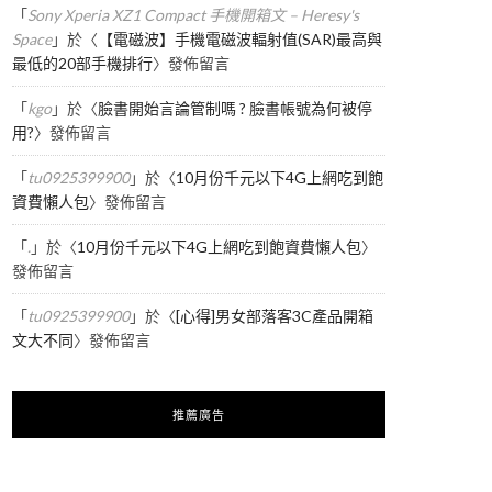
「
Sony Xperia XZ1 Compact 手機開箱文 – Heresy's
Space
」於〈
【電磁波】手機電磁波輻射值(SAR)最高與
最低的20部手機排行
〉發佈留言
「
kgo
」於〈
臉書開始言論管制嗎 ? 臉書帳號為何被停
用?
〉發佈留言
「
tu0925399900
」於〈
10月份千元以下4G上網吃到飽
資費懶人包
〉發佈留言
「
.
」於〈
10月份千元以下4G上網吃到飽資費懶人包
〉
發佈留言
「
tu0925399900
」於〈
[心得]男女部落客3C產品開箱
文大不同
〉發佈留言
推薦廣告