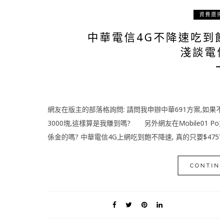
資費選
中華電信4G不降速吃到飽
淺談電
網友在版主的部落格詢問: 請問我申辦中華691方案,如果不
3000塊,這樣算是我賺到嗎? 另外網友在Mobile01 
係金的嗎? 中華電信4G上網吃到飽不降速, 真的只要$475
CONTIN