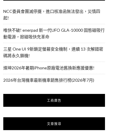
NCC委員會團滅停擺，進口核准函無法發出，災情四
起!
唯快不破! enerpad 新一代UFO GLA-10000 固態磁吸行
動電源，掀磁吸快充革命
三星 One UI 9新鎖定螢幕安全機制，連續 13 次解錯密
碼將永久鎖機!
燦坤2026年暑期iPhone原廠電池舊換新應援優惠!
2026年台灣機車最新機車銷售排行榜(2026年7月)
工商廣告
文章搜尋