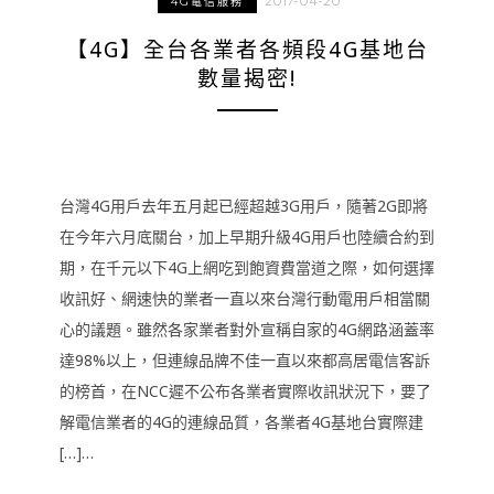
2017-04-20
4G電信服務
【4G】全台各業者各頻段4G基地台
數量揭密!
台灣4G用戶去年五月起已經超越3G用戶，隨著2G即將
在今年六月底關台，加上早期升級4G用戶也陸續合約到
期，在千元以下4G上網吃到飽資費當道之際，如何選擇
收訊好、網速快的業者一直以來台灣行動電用戶相當關
心的議題。雖然各家業者對外宣稱自家的4G網路涵蓋率
達98%以上，但連線品牌不佳一直以來都高居電信客訴
的榜首，在NCC遲不公布各業者實際收訊狀況下，要了
解電信業者的4G的連線品質，各業者4G基地台實際建
[…]…