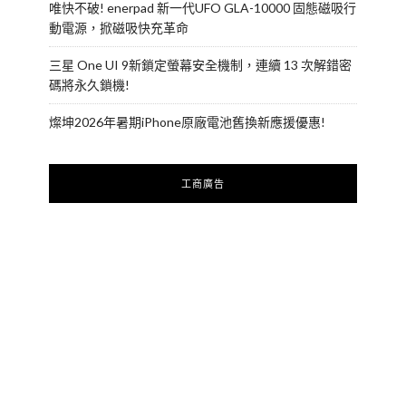
唯快不破! enerpad 新一代UFO GLA-10000 固態磁吸行
動電源，掀磁吸快充革命
三星 One UI 9新鎖定螢幕安全機制，連續 13 次解錯密
碼將永久鎖機!
燦坤2026年暑期iPhone原廠電池舊換新應援優惠!
工商廣告