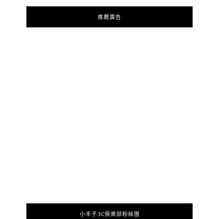
推薦廣告
小丰子3C俱樂部粉絲團