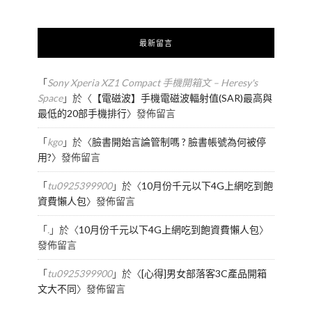
最新留言
「
Sony Xperia XZ1 Compact 手機開箱文 – Heresy's
Space
」於〈
【電磁波】手機電磁波輻射值(SAR)最高與
最低的20部手機排行
〉發佈留言
「
kgo
」於〈
臉書開始言論管制嗎 ? 臉書帳號為何被停
用?
〉發佈留言
「
tu0925399900
」於〈
10月份千元以下4G上網吃到飽
資費懶人包
〉發佈留言
「
.
」於〈
10月份千元以下4G上網吃到飽資費懶人包
〉
發佈留言
「
tu0925399900
」於〈
[心得]男女部落客3C產品開箱
文大不同
〉發佈留言