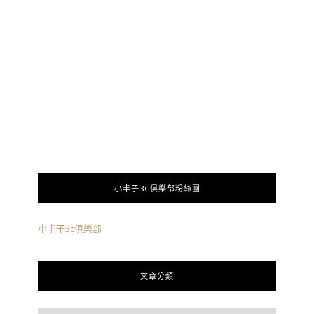
小丰子3C俱樂部粉絲團
小丰子3c俱樂部
文章分類