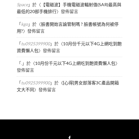
Space
」於〈
【電磁波】手機電磁波輻射值(SAR)最高與
最低的20部手機排行
〉發佈留言
「
kgo
」於〈
臉書開始言論管制嗎 ? 臉書帳號為何被停
用?
〉發佈留言
「
tu0925399900
」於〈
10月份千元以下4G上網吃到飽
資費懶人包
〉發佈留言
「
.
」於〈
10月份千元以下4G上網吃到飽資費懶人包
〉
發佈留言
「
tu0925399900
」於〈
[心得]男女部落客3C產品開箱
文大不同
〉發佈留言