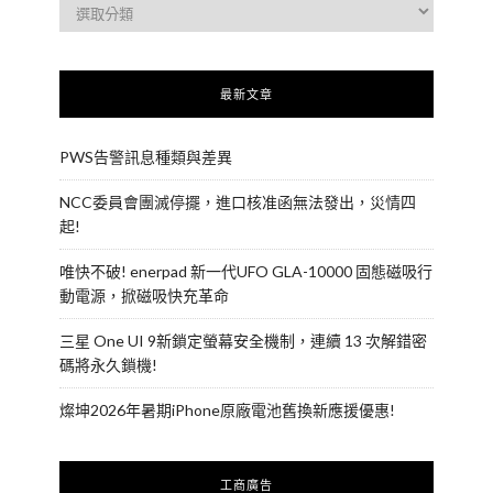
最新文章
PWS告警訊息種類與差異
NCC委員會團滅停擺，進口核准函無法發出，災情四
起!
唯快不破! enerpad 新一代UFO GLA-10000 固態磁吸行
動電源，掀磁吸快充革命
三星 One UI 9新鎖定螢幕安全機制，連續 13 次解錯密
碼將永久鎖機!
燦坤2026年暑期iPhone原廠電池舊換新應援優惠!
工商廣告