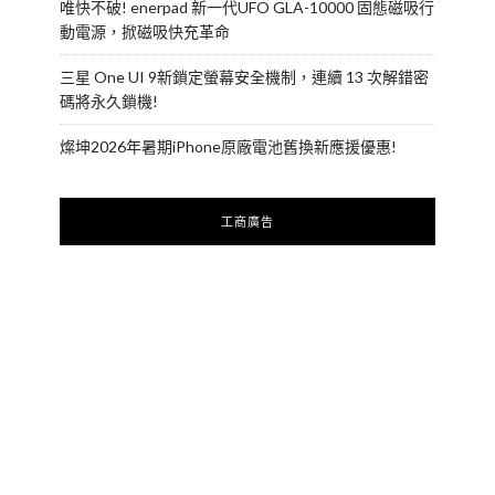
唯快不破! enerpad 新一代UFO GLA-10000 固態磁吸行
動電源，掀磁吸快充革命
三星 One UI 9新鎖定螢幕安全機制，連續 13 次解錯密
碼將永久鎖機!
燦坤2026年暑期iPhone原廠電池舊換新應援優惠!
工商廣告