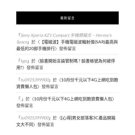
最新留言
「
Sony Xperia XZ1 Compact 手機開箱文 – Heresy's
Space
」於〈
【電磁波】手機電磁波輻射值(SAR)最高與
最低的20部手機排行
〉發佈留言
「
kgo
」於〈
臉書開始言論管制嗎 ? 臉書帳號為何被停
用?
〉發佈留言
「
tu0925399900
」於〈
10月份千元以下4G上網吃到飽
資費懶人包
〉發佈留言
「
.
」於〈
10月份千元以下4G上網吃到飽資費懶人包
〉
發佈留言
「
tu0925399900
」於〈
[心得]男女部落客3C產品開箱
文大不同
〉發佈留言