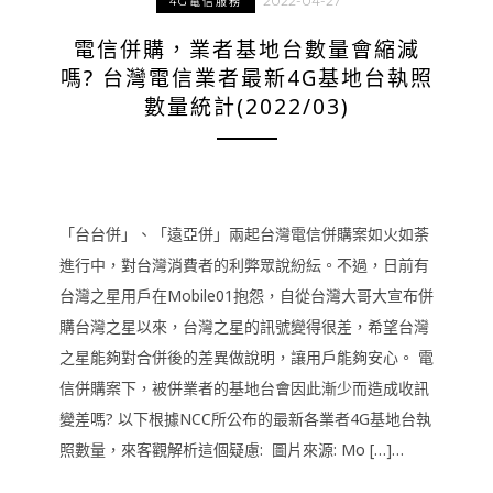
2022-04-27
4G電信服務
電信併購，業者基地台數量會縮減
嗎? 台灣電信業者最新4G基地台執照
數量統計(2022/03)
「台台併」、「遠亞併」兩起台灣電信併購案如火如荼
進行中，對台灣消費者的利弊眾說紛紜。不過，日前有
台灣之星用戶在Mobile01抱怨，自從台灣大哥大宣布併
購台灣之星以來，台灣之星的訊號變得很差，希望台灣
之星能夠對合併後的差異做說明，讓用戶能夠安心。 電
信併購案下，被併業者的基地台會因此漸少而造成收訊
變差嗎? 以下根據NCC所公布的最新各業者4G基地台執
照數量，來客觀解析這個疑慮: 圖片來源: Mo […]…