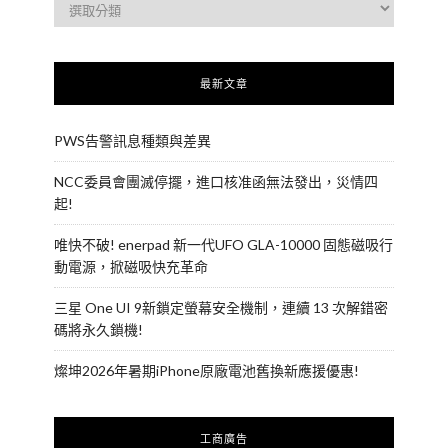
最新文章
PWS告警訊息種類與差異
NCC委員會團滅停擺，進口核准函無法發出，災情四
起!
唯快不破! enerpad 新一代UFO GLA-10000 固態磁吸行
動電源，掀磁吸快充革命
三星 One UI 9新鎖定螢幕安全機制，連續 13 次解錯密
碼將永久鎖機!
燦坤2026年暑期iPhone原廠電池舊換新應援優惠!
工商廣告