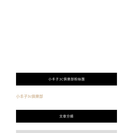
小丰子3C俱樂部粉絲團
小丰子3c俱樂部
文章分類