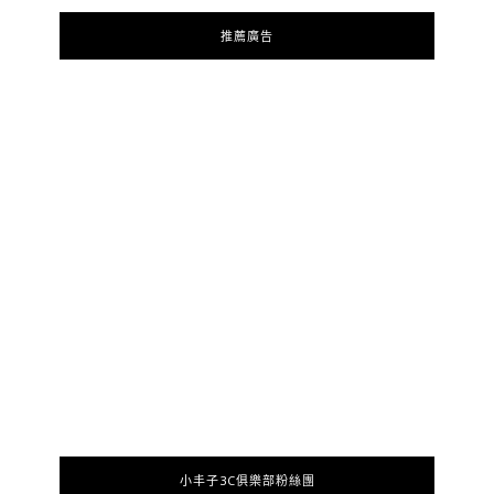
推薦廣告
小丰子3C俱樂部粉絲團