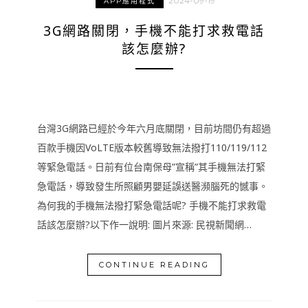
2024-09-19
APP應用程式
3G網路關閉，手機不能打求救電話
該怎麼辦?
台灣3G網路已經於今年六月底關閉，目前坊間仍有超過
百款手機因VoLTE版本較舊導致無法撥打110/119/112
等緊急電話。日前有位台南保母”宣稱”其手機無法打緊
急電話，導致發生所照顧男嬰延誤送醫瀕腦死的憾事。
為何我的手機無法撥打緊急電話呢? 手機不能打求救電
話該怎麼辦?以下作一說明: 圖片來源: 民視新聞網…
CONTINUE READING