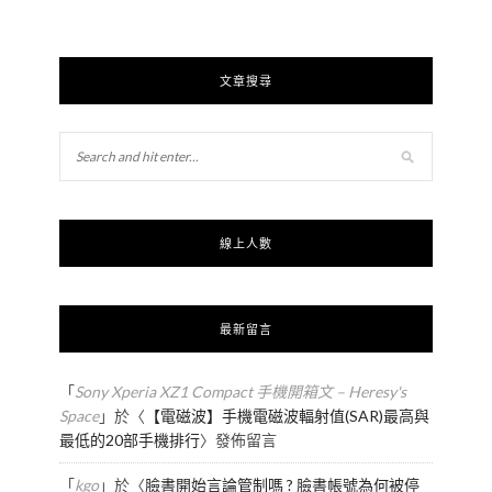
文章搜尋
線上人數
最新留言
「
Sony Xperia XZ1 Compact 手機開箱文 – Heresy's
Space
」於〈
【電磁波】手機電磁波輻射值(SAR)最高與
最低的20部手機排行
〉發佈留言
「
kgo
」於〈
臉書開始言論管制嗎 ? 臉書帳號為何被停