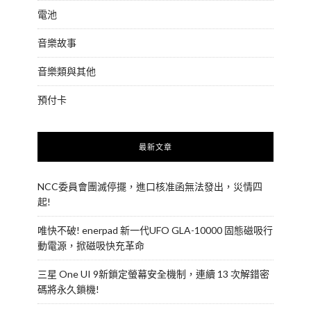
電池
音樂故事
音樂類與其他
預付卡
最新文章
NCC委員會團滅停擺，進口核准函無法發出，災情四
起!
唯快不破! enerpad 新一代UFO GLA-10000 固態磁吸行
動電源，掀磁吸快充革命
三星 One UI 9新鎖定螢幕安全機制，連續 13 次解錯密
碼將永久鎖機!