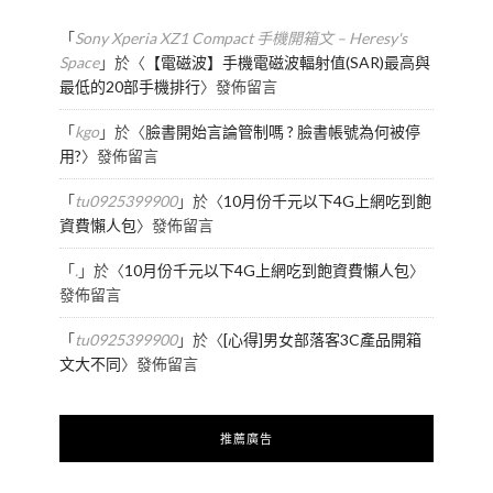
「
Sony Xperia XZ1 Compact 手機開箱文 – Heresy's
Space
」於〈
【電磁波】手機電磁波輻射值(SAR)最高與
最低的20部手機排行
〉發佈留言
「
kgo
」於〈
臉書開始言論管制嗎 ? 臉書帳號為何被停
用?
〉發佈留言
「
tu0925399900
」於〈
10月份千元以下4G上網吃到飽
資費懶人包
〉發佈留言
「
.
」於〈
10月份千元以下4G上網吃到飽資費懶人包
〉
發佈留言
「
tu0925399900
」於〈
[心得]男女部落客3C產品開箱
文大不同
〉發佈留言
推薦廣告