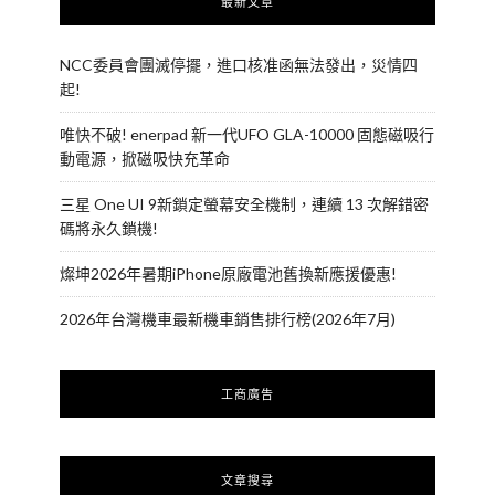
最新文章
NCC委員會團滅停擺，進口核准函無法發出，災情四
起!
唯快不破! enerpad 新一代UFO GLA-10000 固態磁吸行
動電源，掀磁吸快充革命
三星 One UI 9新鎖定螢幕安全機制，連續 13 次解錯密
碼將永久鎖機!
燦坤2026年暑期iPhone原廠電池舊換新應援優惠!
2026年台灣機車最新機車銷售排行榜(2026年7月)
工商廣告
文章搜尋