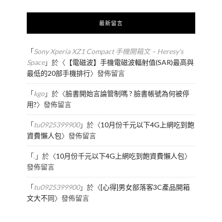
最新留言
「
Sony Xperia XZ1 Compact 手機開箱文 – Heresy's
Space
」於〈
【電磁波】手機電磁波輻射值(SAR)最高與
最低的20部手機排行
〉發佈留言
「
kgo
」於〈
臉書開始言論管制嗎 ? 臉書帳號為何被停
用?
〉發佈留言
「
tu0925399900
」於〈
10月份千元以下4G上網吃到飽
資費懶人包
〉發佈留言
「
.
」於〈
10月份千元以下4G上網吃到飽資費懶人包
〉
發佈留言
「
tu0925399900
」於〈
[心得]男女部落客3C產品開箱
文大不同
〉發佈留言