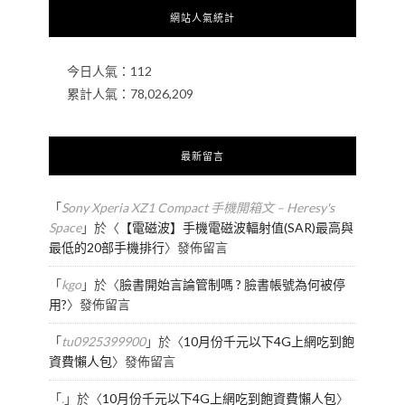
網站人氣統計
今日人氣：
112
累計人氣：
78,026,209
最新留言
「
Sony Xperia XZ1 Compact 手機開箱文 – Heresy's
Space
」於〈
【電磁波】手機電磁波輻射值(SAR)最高與
最低的20部手機排行
〉發佈留言
「
kgo
」於〈
臉書開始言論管制嗎 ? 臉書帳號為何被停
用?
〉發佈留言
「
tu0925399900
」於〈
10月份千元以下4G上網吃到飽
資費懶人包
〉發佈留言
「
.
」於〈
10月份千元以下4G上網吃到飽資費懶人包
〉