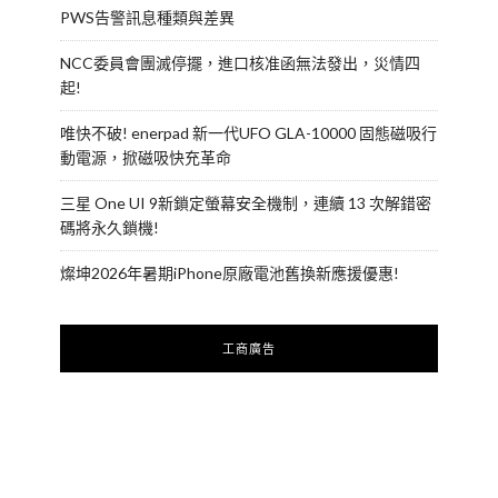
PWS告警訊息種類與差異
NCC委員會團滅停擺，進口核准函無法發出，災情四
起!
唯快不破! enerpad 新一代UFO GLA-10000 固態磁吸行
動電源，掀磁吸快充革命
三星 One UI 9新鎖定螢幕安全機制，連續 13 次解錯密
碼將永久鎖機!
燦坤2026年暑期iPhone原廠電池舊換新應援優惠!
工商廣告