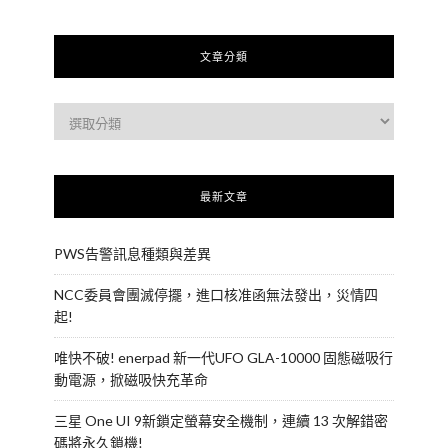
文章分類
最新文章
PWS告警訊息種類與差異
NCC委員會團滅停擺，進口核准函無法發出，災情四
起!
唯快不破! enerpad 新一代UFO GLA-10000 固態磁吸行
動電源，掀磁吸快充革命
三星 One UI 9新鎖定螢幕安全機制，連續 13 次解錯密
碼將永久鎖機!