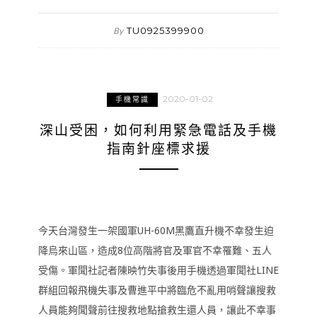
TU0925399900
By
2020-01-02
手機常識
深山受困，如何利用緊急電話及手機
指南針座標求援
今天台灣發生一架國軍UH-60M黑鷹直升機不幸發生迫
降烏來山區，造成8位高階將官及軍官不幸罹難、五人
受傷。軍聞社記者陳映竹失事後用手機透過軍聞社LINE
群組回報飛機失事及曹進平中將臨危不亂用哨聲讓搜救
人員能夠聞聲前往搜救地點搶救生還人員，讓此不幸事