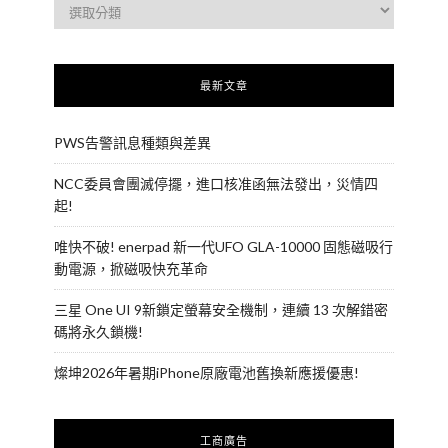
最新文章
PWS告警訊息種類與差異
NCC委員會團滅停擺，進口核准函無法發出，災情四
起!
唯快不破! enerpad 新一代UFO GLA-10000 固態磁吸行
動電源，掀磁吸快充革命
三星 One UI 9新鎖定螢幕安全機制，連續 13 次解錯密
碼將永久鎖機!
燦坤2026年暑期iPhone原廠電池舊換新應援優惠!
工商廣告