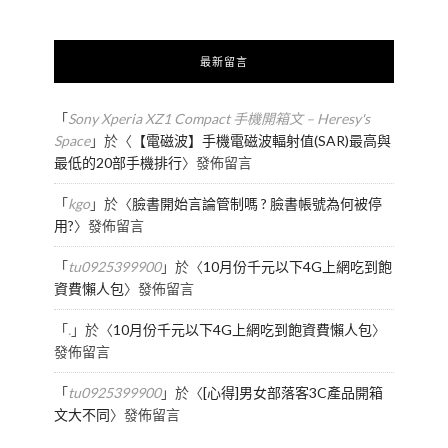
最新留言
「
Sony Xperia XZ1 Compact 手機開箱文 – Heresy's
Space
」於〈
【電磁波】手機電磁波輻射值(SAR)最高與
最低的20部手機排行
〉發佈留言
「
kgo
」於〈
臉書開始言論管制嗎 ? 臉書帳號為何被停
用?
〉發佈留言
「
tu0925399900
」於〈
10月份千元以下4G上網吃到飽
資費懶人包
〉發佈留言
「
.
」於〈
10月份千元以下4G上網吃到飽資費懶人包
〉
發佈留言
「
tu0925399900
」於〈
[心得]男女部落客3C產品開箱
文大不同
〉發佈留言