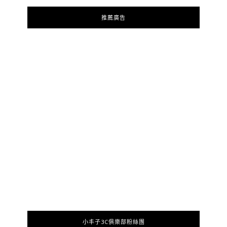
推薦廣告
小丰子3C俱樂部粉絲團