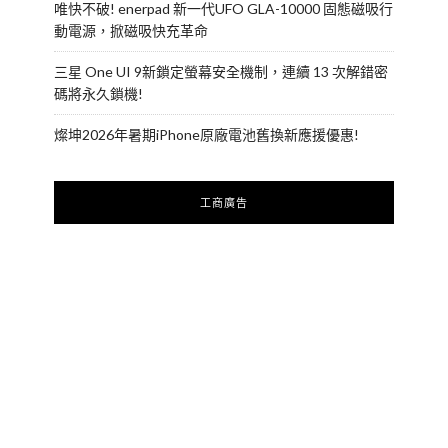
唯快不破! enerpad 新一代UFO GLA-10000 固態磁吸行
動電源，掀磁吸快充革命
三星 One UI 9新鎖定螢幕安全機制，連續 13 次解錯密
碼將永久鎖機!
燦坤2026年暑期iPhone原廠電池舊換新應援優惠!
工商廣告