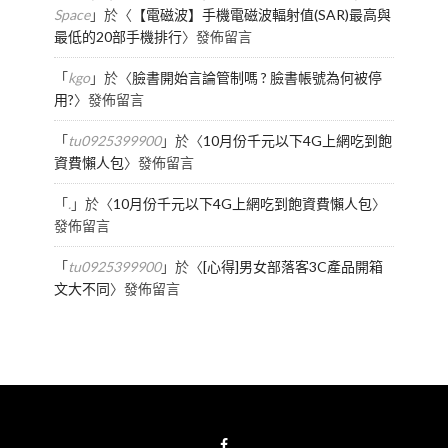
Space
」於〈
【電磁波】手機電磁波輻射值(SAR)最高與
最低的20部手機排行
〉發佈留言
「
kgo
」於〈
臉書開始言論管制嗎 ? 臉書帳號為何被停
用?
〉發佈留言
「
tu0925399900
」於〈
10月份千元以下4G上網吃到飽
資費懶人包
〉發佈留言
「
.
」於〈
10月份千元以下4G上網吃到飽資費懶人包
〉
發佈留言
「
tu0925399900
」於〈
[心得]男女部落客3C產品開箱
文大不同
〉發佈留言