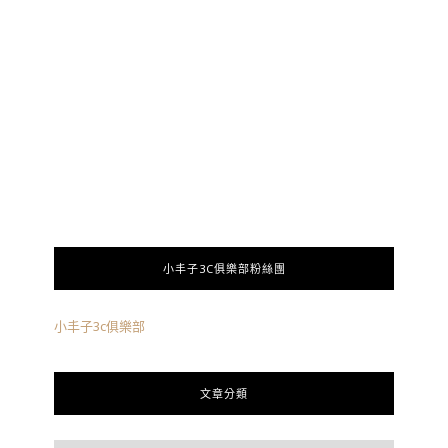
小丰子3C俱樂部粉絲團
小丰子3c俱樂部
文章分類