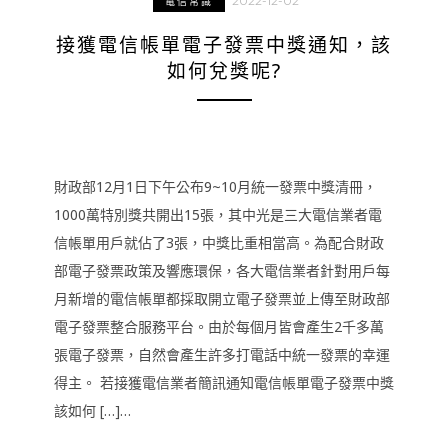
2022-12-02
電信常識
接獲電信帳單電子發票中獎通知，該
如何兌獎呢?
財政部12月1日下午公布9~10月統一發票中獎清冊，
1000萬特別獎共開出15張，其中光是三大電信業者電
信帳單用戶就佔了3張，中獎比重相當高。為配合財政
部電子發票政策及響應環保，各大電信業者針對用戶每
月新增的電信帳單都採取開立電子發票並上傳至財政部
電子發票整合服務平台。由於每個月皆會產生2千多萬
張電子發票，自然會產生許多打電話中統一發票的幸運
得主。 若接獲電信業者簡訊通知電信帳單電子發票中獎
該如何 […]…