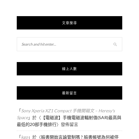
文章搜尋
線上人數
最新留言
「
Sony Xperia XZ1 Compact 手機開箱文 – Heresy's
Space
」於〈
【電磁波】手機電磁波輻射值(SAR)最高與
最低的20部手機排行
〉發佈留言
「
kgo
」於〈
臉書開始言論管制嗎 ? 臉書帳號為何被停