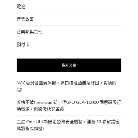
電池
音樂故事
音樂類與其他
預付卡
最新文章
NCC委員會團滅停擺，進口核准函無法發出，災情四
起!
唯快不破! enerpad 新一代UFO GLA-10000 固態磁吸行
動電源，掀磁吸快充革命
三星 One UI 9新鎖定螢幕安全機制，連續 13 次解錯密
碼將永久鎖機!