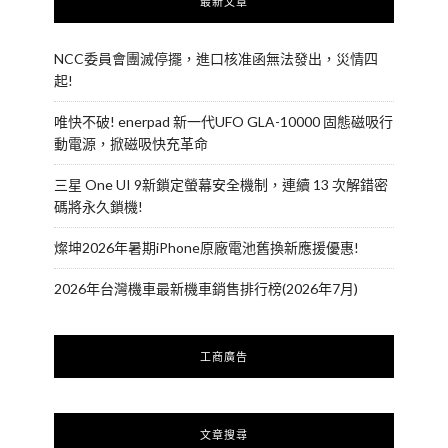
最新文章
NCC委員會團滅停擺，進口核准函無法發出，災情四
起!
唯快不破! enerpad 新一代UFO GLA-10000 固態磁吸行
動電源，掀磁吸快充革命
三星 One UI 9新鎖定螢幕安全機制，連續 13 次解錯密
碼將永久鎖機!
燦坤2026年暑期iPhone原廠電池舊換新應援優惠!
2026年台灣機車最新機車銷售排行榜(2026年7月)
工商廣告
文章搜尋