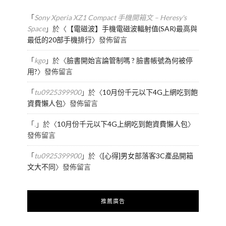
「
Sony Xperia XZ1 Compact 手機開箱文 – Heresy's
Space
」於〈
【電磁波】手機電磁波輻射值(SAR)最高與
最低的20部手機排行
〉發佈留言
「
kgo
」於〈
臉書開始言論管制嗎 ? 臉書帳號為何被停
用?
〉發佈留言
「
tu0925399900
」於〈
10月份千元以下4G上網吃到飽
資費懶人包
〉發佈留言
「
.
」於〈
10月份千元以下4G上網吃到飽資費懶人包
〉
發佈留言
「
tu0925399900
」於〈
[心得]男女部落客3C產品開箱
文大不同
〉發佈留言
推薦廣告