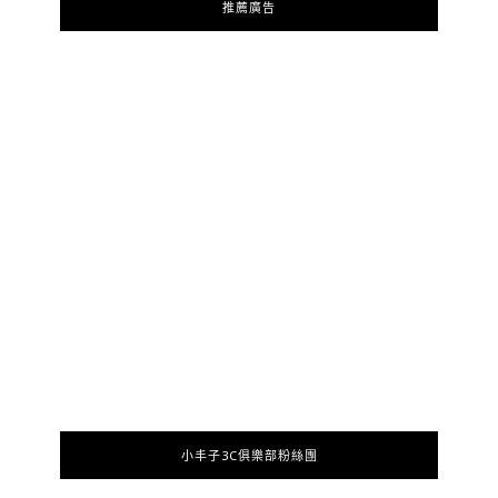
推薦廣告
小丰子3C俱樂部粉絲團