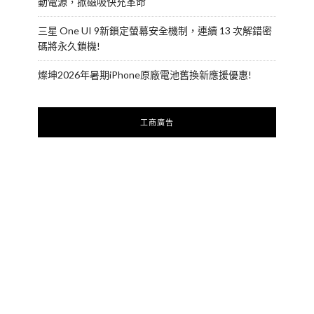
動電源，掀磁吸快充革命
三星 One UI 9新鎖定螢幕安全機制，連續 13 次解錯密
碼將永久鎖機!
燦坤2026年暑期iPhone原廠電池舊換新應援優惠!
工商廣告