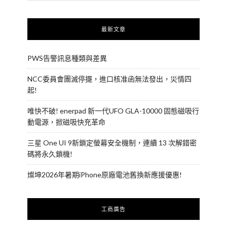
最新文章
PWS告警訊息種類與差異
NCC委員會團滅停擺，進口核准函無法發出，災情四
起!
唯快不破! enerpad 新一代UFO GLA-10000 固態磁吸行
動電源，掀磁吸快充革命
三星 One UI 9新鎖定螢幕安全機制，連續 13 次解錯密
碼將永久鎖機!
燦坤2026年暑期iPhone原廠電池舊換新應援優惠!
工商廣告