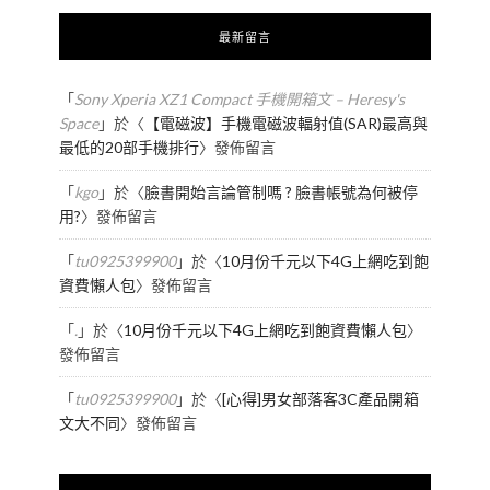
最新留言
「
Sony Xperia XZ1 Compact 手機開箱文 – Heresy's
Space
」於〈
【電磁波】手機電磁波輻射值(SAR)最高與
最低的20部手機排行
〉發佈留言
「
kgo
」於〈
臉書開始言論管制嗎 ? 臉書帳號為何被停
用?
〉發佈留言
「
tu0925399900
」於〈
10月份千元以下4G上網吃到飽
資費懶人包
〉發佈留言
「
.
」於〈
10月份千元以下4G上網吃到飽資費懶人包
〉
發佈留言
「
tu0925399900
」於〈
[心得]男女部落客3C產品開箱
文大不同
〉發佈留言