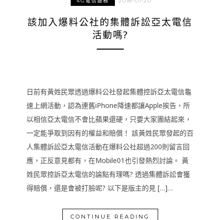
2018-01-20
4G電信服務
該加入爆料公社的集體訴訟亞太電信
活動嗎?
日前有黃姓民眾透過爆料公社發起集體控訴亞太電信龜
速上網活動，認為連舊iPhone降速都讓Apple挨告，所
以相信亞太電信不會比蘋果還硬，只要大家團結起來，
一定能爭取到因有的權益和賠償！ 該黃姓民眾發起的百
人集體訴訟亞太電信活動在爆料公社超過200則留言回
應，正反意見都有，在Mobile01也引發熱烈討論。 黃
姓民眾控訴亞太電信的論點有理嗎? 透過集體訴訟會獲
得賠償，還是會被打臉呢? 以下是版主的見 […]…
CONTINUE READING