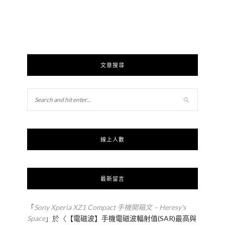
文章搜尋
線上人數
最新留言
「
Sony Xperia XZ1 Compact 手機開箱文 – Heresy's
Space
」於〈
【電磁波】手機電磁波輻射值(SAR)最高與