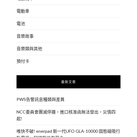
電動車
電池
音樂故事
音樂類與其他
預付卡
最新文章
PWS告警訊息種類與差異
NCC委員會團滅停擺，進口核准函無法發出，災情四
起!
唯快不破! enerpad 新一代UFO GLA-10000 固態磁吸行