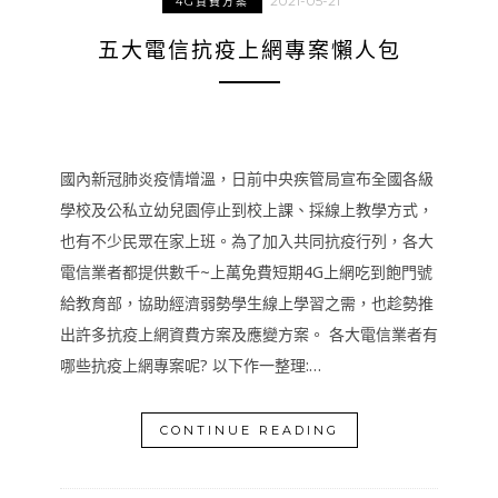
2021-05-21
4G資費方案
五大電信抗疫上網專案懶人包
國內新冠肺炎疫情增溫，日前中央疾管局宣布全國各級
學校及公私立幼兒園停止到校上課、採線上教學方式，
也有不少民眾在家上班。為了加入共同抗疫行列，各大
電信業者都提供數千~上萬免費短期4G上網吃到飽門號
給教育部，協助經濟弱勢學生線上學習之需，也趁勢推
出許多抗疫上網資費方案及應變方案。 各大電信業者有
哪些抗疫上網專案呢? 以下作一整理:…
CONTINUE READING