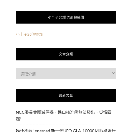
小丰子3C俱樂部粉絲團
小丰子3c俱樂部
文章分類
最新文章
NCC委員會團滅停擺，進口核准函無法發出，災情四
起!
唯快不破! enerpad 新一代UFO GLA-10000 固態磁吸行