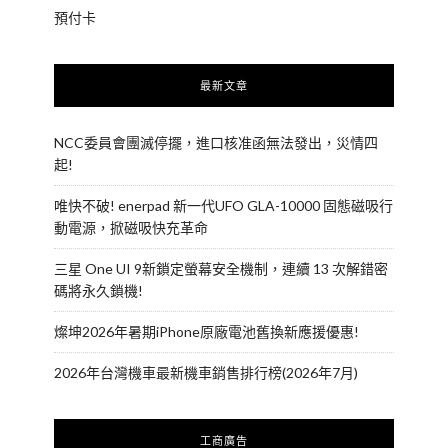
預付卡
最新文章
NCC委員會團滅停擺，進口核准函無法發出，災情四
起!
唯快不破! enerpad 新一代UFO GLA-10000 固態磁吸行
動電源，掀磁吸快充革命
三星 One UI 9新鎖定螢幕安全機制，連續 13 次解錯密
碼將永久鎖機!
燦坤2026年暑期iPhone原廠電池舊換新應援優惠!
2026年台灣機車最新機車銷售排行榜(2026年7月)
工商廣告