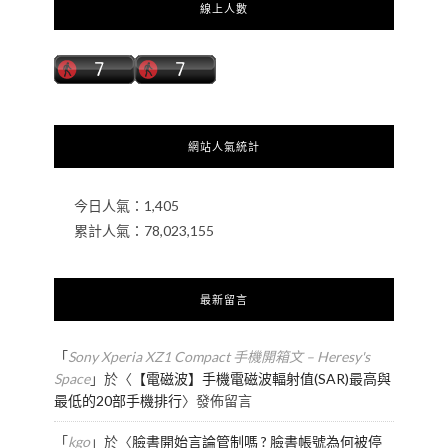
線上人數
網站人氣統計
今日人氣：
1,405
累計人氣：
78,023,155
最新留言
「
Sony Xperia XZ1 Compact 手機開箱文 – Heresy's
Space
」於〈
【電磁波】手機電磁波輻射值(SAR)最高與
最低的20部手機排行
〉發佈留言
「
kgo
」於〈
臉書開始言論管制嗎 ? 臉書帳號為何被停