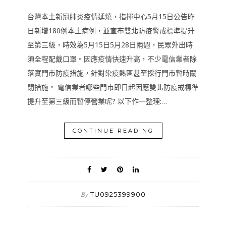
台灣本土新冠肺炎疫情延燒，指揮中心5月15日公告昨
日新增180例本土病例，並宣布雙北防疫警戒標準提升
至第三級，時效為5月15日5月28日兩週，民眾外出時
須全程配戴口罩。因應疫情快速升高，不少電信業者除
落實門市防疫措施，針對染疫熱區甚至採行門市暫時關
閉措施。 電信業者哪些門市即日起因應雙北防疫戒標準
提升至第三級而暫停營業呢? 以下作一整理:…
CONTINUE READING
TU0925399900
By