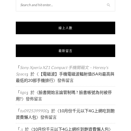
線上人數
最新留言
「
Sony Xperia XZ1 Compact 手機開箱文 – Heresy's
Space
」於〈
【電磁波】手機電磁波輻射值(SAR)最高與
最低的20部手機排行
〉發佈留言
「
kgo
」於〈
臉書開始言論管制嗎 ? 臉書帳號為何被停
用?
〉發佈留言
「
tu0925399900
」於〈
10月份千元以下4G上網吃到飽
資費懶人包
〉發佈留言
「
.
」於〈
10月份千元以下4G上網吃到飽資費懶人包
〉