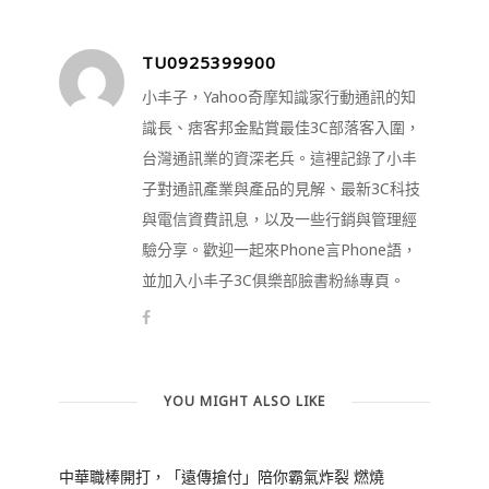
TU0925399900
小丰子，Yahoo奇摩知識家行動通訊的知
識長、痞客邦金點賞最佳3C部落客入圍，
台灣通訊業的資深老兵。這裡記錄了小丰
子對通訊產業與產品的見解、最新3C科技
與電信資費訊息，以及一些行銷與管理經
驗分享。歡迎一起來Phone言Phone語，
並加入小丰子3C俱樂部臉書粉絲專頁。
YOU MIGHT ALSO LIKE
中華職棒開打，「遠傳搶付」陪你霸氣炸裂 燃燒