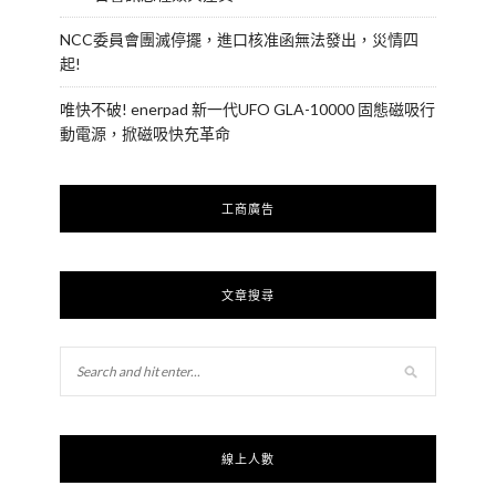
NCC委員會團滅停擺，進口核准函無法發出，災情四
起!
唯快不破! enerpad 新一代UFO GLA-10000 固態磁吸行
動電源，掀磁吸快充革命
工商廣告
文章搜尋
線上人數