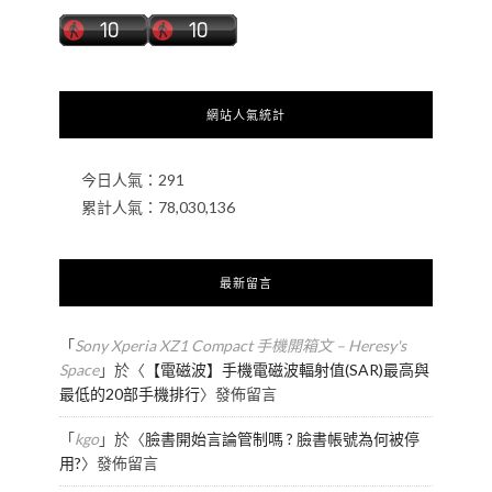
網站人氣統計
今日人氣：
291
累計人氣：
78,030,136
最新留言
「
Sony Xperia XZ1 Compact 手機開箱文 – Heresy's
Space
」於〈
【電磁波】手機電磁波輻射值(SAR)最高與
最低的20部手機排行
〉發佈留言
「
kgo
」於〈
臉書開始言論管制嗎 ? 臉書帳號為何被停
用?
〉發佈留言