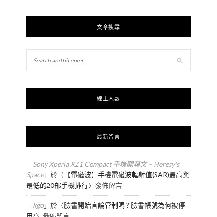
文章搜尋
線上人數
最新留言
「
Sony Xperia XZ1 Compact 手機開箱文 – Heresy's
Space
」於〈
【電磁波】手機電磁波輻射值(SAR)最高與
最低的20部手機排行
〉發佈留言
「
kgo
」於〈
臉書開始言論管制嗎 ? 臉書帳號為何被停
用?
〉發佈留言