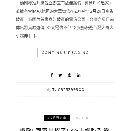
一動剛獲准升級就立即宣布放無薪假. 經營PHS起家，
並擁有WiMAX執照的大眾電信在2014年12月26日宣告
破產，為國內首家宣告破產的電信公司。台灣之星日前
傳出將賣給遠傳, 亞太電信不但4G服務漫遊台灣大哥大
引起非 […]…
CONTINUE READING
TU0925399900
By
2014-11-11
4G資費方案
蝦咪! 郭董出招了! 4G上網吃到飽,