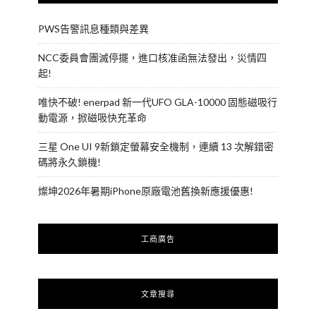
PWS告警訊息種類與差異
NCC委員會團滅停擺，進口核准函無法發出，災情四
起!
唯快不破! enerpad 新一代UFO GLA-10000 固態磁吸行
動電源，掀磁吸快充革命
三星 One UI 9新鎖定螢幕安全機制，連續 13 次解錯密
碼將永久鎖機!
燦坤2026年暑期iPhone原廠電池舊換新應援優惠!
工商廣告
文章搜尋