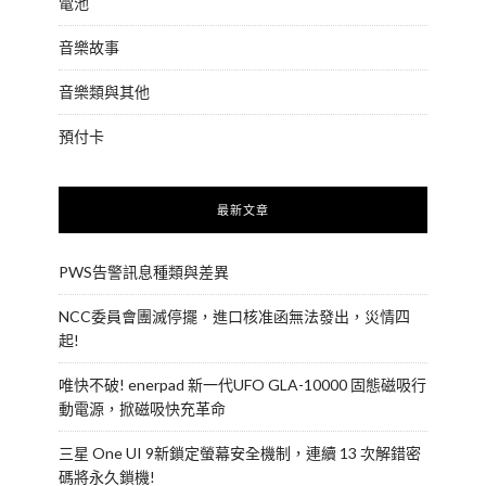
電池
音樂故事
音樂類與其他
預付卡
最新文章
PWS告警訊息種類與差異
NCC委員會團滅停擺，進口核准函無法發出，災情四
起!
唯快不破! enerpad 新一代UFO GLA-10000 固態磁吸行
動電源，掀磁吸快充革命
三星 One UI 9新鎖定螢幕安全機制，連續 13 次解錯密
碼將永久鎖機!