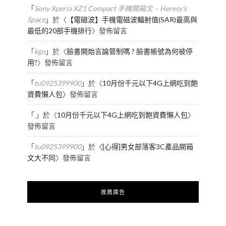
「
Sony Xperia XZ1 Compact 手機開箱文 – Heresy's
Space
」於〈
【電磁波】手機電磁波輻射值(SAR)最高與
最低的20部手機排行
〉發佈留言
「
kgo
」於〈
臉書開始言論管制嗎 ? 臉書帳號為何被停
用?
〉發佈留言
「
tu0925399900
」於〈
10月份千元以下4G上網吃到飽
資費懶人包
〉發佈留言
「
.
」於〈
10月份千元以下4G上網吃到飽資費懶人包
〉
發佈留言
「
tu0925399900
」於〈
[心得]男女部落客3C產品開箱
文大不同
〉發佈留言
推薦廣告