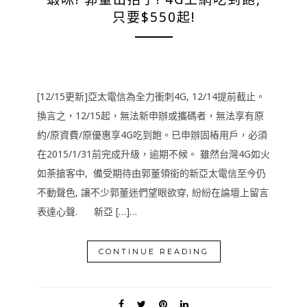
只要$550起!
[12/15更新]亞太電信為全力衝刺4G, 12/14提前截止。
換言之，12/15起，無法新申辦或攜碼者，無法享有原
約/原資費/原優惠享4G吃到飽。已申辦固樁用戶，必須
在2015/1/31前完成升級，逾期不候。 雖然台灣4G如火
如荼搶客中, 備受期待由郭董領銜的新亞太電信至今仍
不動聲色, 讓不少郭董迷們望眼欲穿, 紛紛在論壇上留言
表達心聲. 新亞 […]…
CONTINUE READING