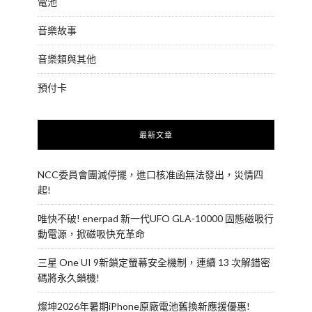
電池
音樂故事
音樂類與其他
預付卡
最新文章
NCC委員會團滅停擺，進口核准函無法發出，災情四
起!
唯快不破! enerpad 新一代UFO GLA-10000 固態磁吸行
動電源，掀磁吸快充革命
三星 One UI 9新鎖定螢幕安全機制，連續 13 次解錯密
碼將永久鎖機!
燦坤2026年暑期iPhone原廠電池舊換新應援優惠!