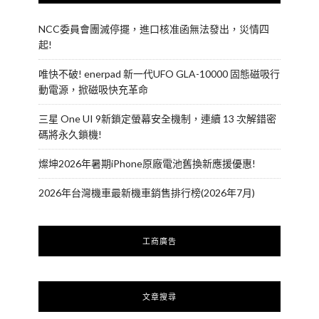
NCC委員會團滅停擺，進口核准函無法發出，災情四
起!
唯快不破! enerpad 新一代UFO GLA-10000 固態磁吸行
動電源，掀磁吸快充革命
三星 One UI 9新鎖定螢幕安全機制，連續 13 次解錯密
碼將永久鎖機!
燦坤2026年暑期iPhone原廠電池舊換新應援優惠!
2026年台灣機車最新機車銷售排行榜(2026年7月)
工商廣告
文章搜尋