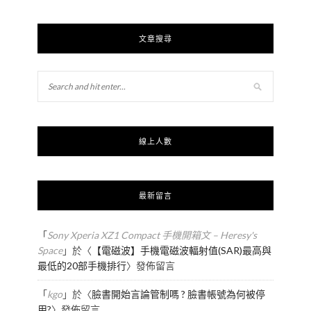
文章搜尋
線上人數
最新留言
「
Sony Xperia XZ1 Compact 手機開箱文 – Heresy's
Space
」於〈
【電磁波】手機電磁波輻射值(SAR)最高與
最低的20部手機排行
〉發佈留言
「
kgo
」於〈
臉書開始言論管制嗎 ? 臉書帳號為何被停
用?
〉發佈留言