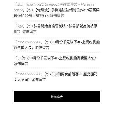
「
Sony Xperia XZ1 Compact 手機開箱文 – Heresy's
Space
」於〈
【電磁波】手機電磁波輻射值(SAR)最高與
最低的20部手機排行
〉發佈留言
「
kgo
」於〈
臉書開始言論管制嗎 ? 臉書帳號為何被停
用?
〉發佈留言
「
tu0925399900
」於〈
10月份千元以下4G上網吃到飽
資費懶人包
〉發佈留言
「
.
」於〈
10月份千元以下4G上網吃到飽資費懶人包
〉
發佈留言
「
tu0925399900
」於〈
[心得]男女部落客3C產品開箱
文大不同
〉發佈留言
推薦廣告