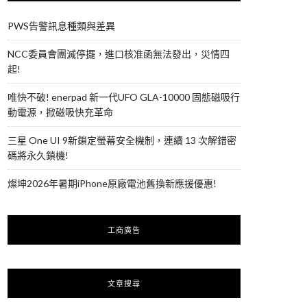
PWS告警訊息種類與差異
NCC委員會團滅停擺，進口核准函無法發出，災情四
起!
唯快不破! enerpad 新一代UFO GLA-10000 固態磁吸行
動電源，掀磁吸快充革命
三星 One UI 9新鎖定螢幕安全機制，連續 13 次解錯密
碼將永久鎖機!
燦坤2026年暑期iPhone原廠電池舊換新應援優惠!
工商廣告
文章搜尋