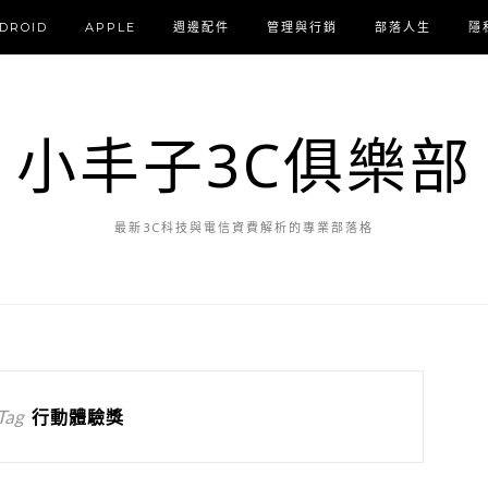
DROID
APPLE
週邊配件
管理與行銷
部落人生
隱
小丰子3C俱樂部
最新3C科技與電信資費解析的專業部落格
Tag
行動體驗獎