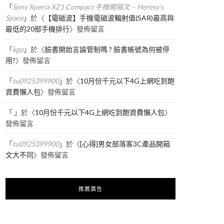
「
Sony Xperia XZ1 Compact 手機開箱文 – Heresy's
Space
」於〈
【電磁波】手機電磁波輻射值(SAR)最高與
最低的20部手機排行
〉發佈留言
「
kgo
」於〈
臉書開始言論管制嗎 ? 臉書帳號為何被停
用?
〉發佈留言
「
tu0925399900
」於〈
10月份千元以下4G上網吃到飽
資費懶人包
〉發佈留言
「
.
」於〈
10月份千元以下4G上網吃到飽資費懶人包
〉
發佈留言
「
tu0925399900
」於〈
[心得]男女部落客3C產品開箱
文大不同
〉發佈留言
推薦廣告