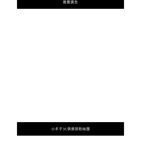
推薦廣告
小丰子3C俱樂部粉絲團