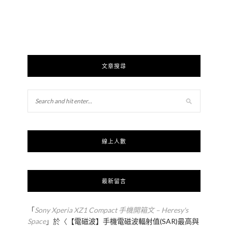
文章搜尋
線上人數
最新留言
「
Sony Xperia XZ1 Compact 手機開箱文 – Heresy's
Space
」於〈
【電磁波】手機電磁波輻射值(SAR)最高與