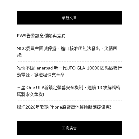
最新文章
PWS告警訊息種類與差異
NCC委員會團滅停擺，進口核准函無法發出，災情四
起!
唯快不破! enerpad 新一代UFO GLA-10000 固態磁吸行
動電源，掀磁吸快充革命
三星 One UI 9新鎖定螢幕安全機制，連續 13 次解錯密
碼將永久鎖機!
燦坤2026年暑期iPhone原廠電池舊換新應援優惠!
工商廣告