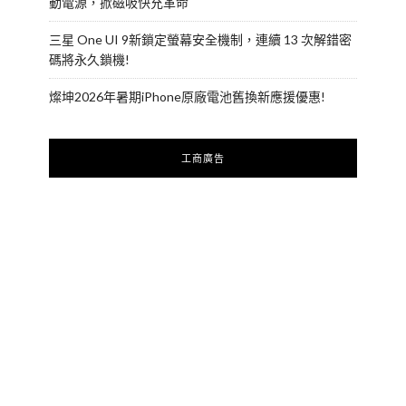
動電源，掀磁吸快充革命
三星 One UI 9新鎖定螢幕安全機制，連續 13 次解錯密
碼將永久鎖機!
燦坤2026年暑期iPhone原廠電池舊換新應援優惠!
工商廣告