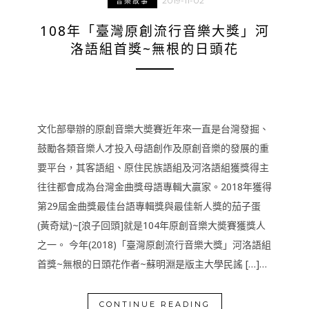
2019-11-02
音樂故事
108年「臺灣原創流行音樂大獎」河
洛語組首獎~無根的日頭花
文化部舉辦的原創音樂大奬賽近年來一直是台灣發掘、
鼓勵各類音樂人才投入母語創作及原創音樂的發展的重
要平台，其客語組、原住民族語組及河洛語組獲獎得主
往往都會成為台灣金曲獎母語專輯大贏家。2018年獲得
第29屆金曲獎最佳台語專輯獎與最佳新人獎的茄子蛋
(黃奇斌)~[浪子回頭]就是104年原創音樂大奬賽獲獎人
之一。 今年(2018)「臺灣原創流行音樂大獎」河洛語組
首獎~無根的日頭花作者~蘇明淵是版主大學民謠 […]…
CONTINUE READING