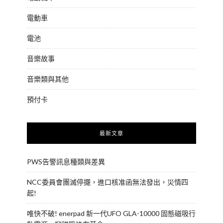
電動車
電池
音樂故事
音樂類與其他
預付卡
最新文章
PWS告警訊息種類與差異
NCC委員會團滅停擺，進口核准函無法發出，災情四
起!
唯快不破! enerpad 新一代UFO GLA-10000 固態磁吸行