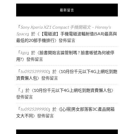
最新留言
「
Sony Xperia XZ1 Compact 手機開箱文 – Heresy's
Space
」於〈
【電磁波】手機電磁波輻射值(SAR)最高與
最低的20部手機排行
〉發佈留言
「
kgo
」於〈
臉書開始言論管制嗎 ? 臉書帳號為何被停
用?
〉發佈留言
「
tu0925399900
」於〈
10月份千元以下4G上網吃到飽
資費懶人包
〉發佈留言
「
.
」於〈
10月份千元以下4G上網吃到飽資費懶人包
〉
發佈留言
「
tu0925399900
」於〈
[心得]男女部落客3C產品開箱
文大不同
〉發佈留言