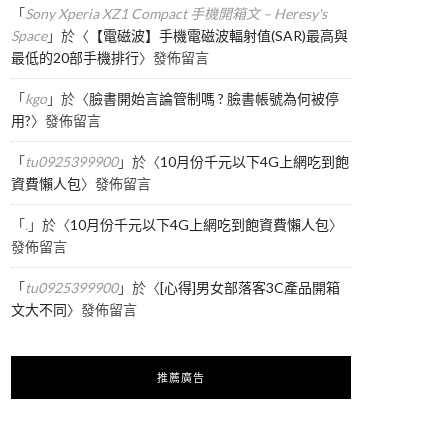
「
Sony Xperia XZ1 Compact 手機開箱文 – Heresy's
Space
」於〈
【電磁波】手機電磁波輻射值(SAR)最高與
最低的20部手機排行
〉發佈留言
「
kgo
」於〈
臉書開始言論管制嗎 ? 臉書帳號為何被停
用?
〉發佈留言
「
tu0925399900
」於〈
10月份千元以下4G上網吃到飽
資費懶人包
〉發佈留言
「
.
」於〈
10月份千元以下4G上網吃到飽資費懶人包
〉
發佈留言
「
tu0925399900
」於〈
[心得]男女部落客3C產品開箱
文大不同
〉發佈留言
推薦廣告