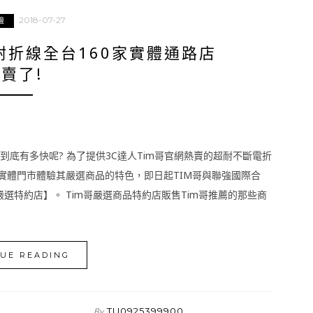
2018-07-27
邊
耐折線全台160家實體通路店
賣了!
充到底有多快呢? 為了提供3C達人Tim哥官網熱賣的超耐不斷電折
實體門市體驗其嚴選商品的特色，即日起TIM哥與聯強國際合
嚴選特約店】。 Tim哥嚴選商品特約店販售Tim哥推薦的那些商
UE READING
TU0925399900
By