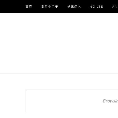
首頁
關於小丰子
通訊達人
4G LTE
AN
Browsin