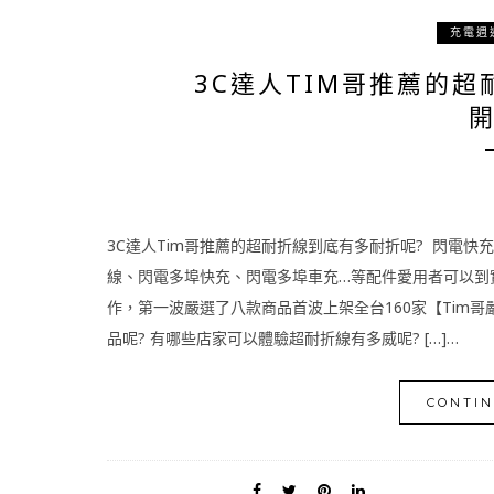
充電週
3C達人TIM哥推薦的超
開
3C達人Tim哥推薦的超耐折線到底有多耐折呢? 閃電快
線、閃電多埠快充、閃電多埠車充…等配件愛用者可以到
作，第一波嚴選了八款商品首波上架全台160家【Tim哥
品呢? 有哪些店家可以體驗超耐折線有多威呢? […]…
CONTIN