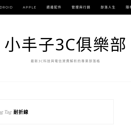
DROID
APPLE
週邊配件
管理與行銷
部落人生
隱
小丰子3C俱樂部
最新3C科技與電信資費解析的專業部落格
g Tag
耐折線