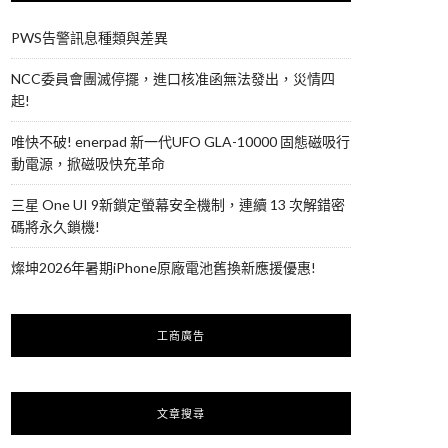
PWS告警訊息種類與差異
NCC委員會團滅停擺，進口核准函無法發出，災情四
起!
唯快不破! enerpad 新一代UFO GLA-10000 固態磁吸行
動電源，掀磁吸快充革命
三星 One UI 9新鎖定螢幕安全機制，連續 13 次解錯密
碼將永久鎖機!
燦坤2026年暑期iPhone原廠電池舊換新應援優惠!
工商廣告
文章搜尋