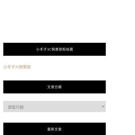
小丰子3C俱樂部粉絲團
小丰子3c俱樂部
文章分類
最新文章