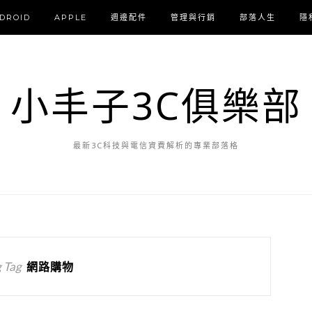
DROID
APPLE
週邊配件
管理與行銷
部落人生
隱
小丰子3C俱樂部
最新3C科技與電信資費解析的專業部落格
 Tag
網路購物