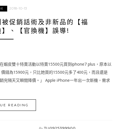
2018-10-13
NE
，別被促銷話術及非新品的【福
機】、【官換機】誤導!
十特賣活動以特賣15500元買到iphone7 plus，原本以
錢為15900元，只比她買的15500元多了400元，而且還是
天又瞬間降價。」 Apple iPhone一年出一次新機，需求
UE READING
TU0925399900
By