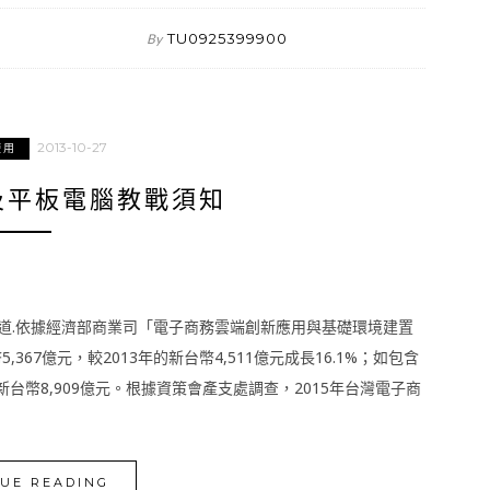
TU0925399900
By
2013-10-27
使用
及平板電腦教戰須知
道.依據經濟部商業司「電子商務雲端創新應用與基礎環境建置
367億元，較2013年的新台幣4,511億元成長16.1%；如包含
到新台幣8,909億元。根據資策會產支處調查，2015年台灣電子商
UE READING