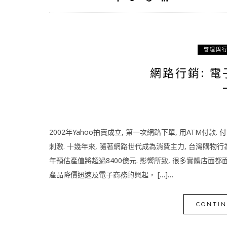
管理與
網路行銷: 
2002年Yahoo拍賣成立, 第一次網路下單, 用ATM付
刺激. 十幾年來, 隨著網路世代成為消費主力, 台灣購物
年預估產值將超過8400億元. 影響所致, 很多實體店面都
產品降價迅速及電子商務的興起， […]…
CONTIN