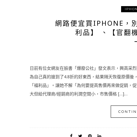
IPHO
網路便宜買IPHONE
利品】 、【官翻
日前有位女網友在臉書「爆廢公社」發文表示，興高采烈在蝦皮雙
為自己真的搶到了4.8折的好東西，結果隔天恢復原價後，價
「福利品」。讓她不解「為何要提高售價再來做促銷，促銷完隔
大但給代理商/經銷商的利潤空間小，市售價格 […]…
CONTIN