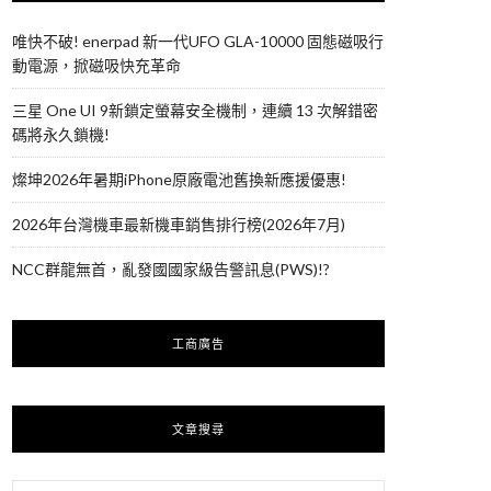
唯快不破! enerpad 新一代UFO GLA-10000 固態磁吸行
動電源，掀磁吸快充革命
三星 One UI 9新鎖定螢幕安全機制，連續 13 次解錯密
碼將永久鎖機!
燦坤2026年暑期iPhone原廠電池舊換新應援優惠!
2026年台灣機車最新機車銷售排行榜(2026年7月)
NCC群龍無首，亂發國國家級告警訊息(PWS)!?
工商廣告
文章搜尋