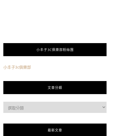
小丰子3C俱樂部粉絲團
小丰子3c俱樂部
文章分類
最新文章