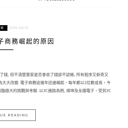
2014-06-14
行銷
電子商務崛起的原因
款. 付了錢, 但不清楚賣家是否會收了錢卻不認帳, 所有程序又新奇又
行為大大改變. 電子商務這幾年迅速崛起，每年都以2位數成長，今
面臨極大的挑戰與考驗. 以3C通路為例, 燦坤及全國電子，受到3C
UE READING