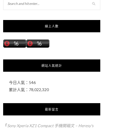
線上人數
網站人氣統計
今日人氣：
546
累計人氣：
78,022,320
最新留言
「
Sony Xperia XZ1 Compact 手機開箱文 – Heresy's