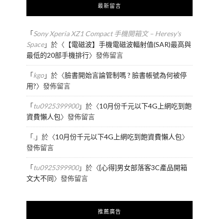
最新留言
「
Sony Xperia XZ1 Compact 手機開箱文 – Heresy's
Space
」於〈
【電磁波】手機電磁波輻射值(SAR)最高與
最低的20部手機排行
〉發佈留言
「
kgo
」於〈
臉書開始言論管制嗎 ? 臉書帳號為何被停
用?
〉發佈留言
「
tu0925399900
」於〈
10月份千元以下4G上網吃到飽
資費懶人包
〉發佈留言
「
.
」於〈
10月份千元以下4G上網吃到飽資費懶人包
〉
發佈留言
「
tu0925399900
」於〈
[心得]男女部落客3C產品開箱
文大不同
〉發佈留言
推薦廣告