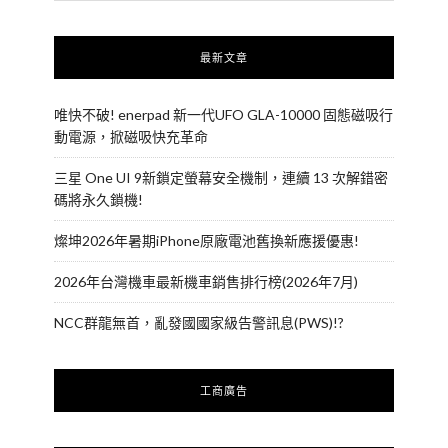
最新文章
唯快不破! enerpad 新一代UFO GLA-10000 固態磁吸行
動電源，掀磁吸快充革命
三星 One UI 9新鎖定螢幕安全機制，連續 13 次解錯密
碼將永久鎖機!
燦坤2026年暑期iPhone原廠電池舊換新應援優惠!
2026年台灣機車最新機車銷售排行榜(2026年7月)
NCC群龍無首，亂發國國家級告警訊息(PWS)!?
工商廣告