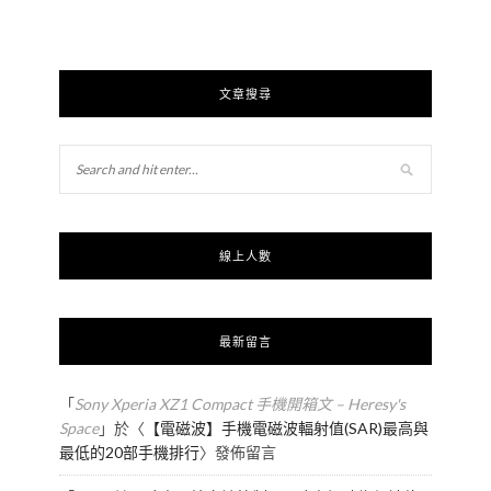
文章搜尋
線上人數
最新留言
「
Sony Xperia XZ1 Compact 手機開箱文 – Heresy's
Space
」於〈
【電磁波】手機電磁波輻射值(SAR)最高與
最低的20部手機排行
〉發佈留言