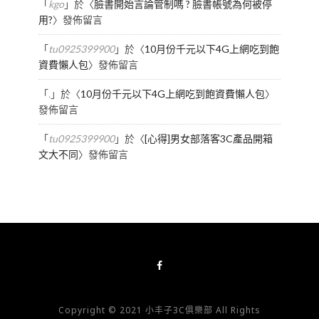
「
kgo
」於〈
臉書開始言論管制嗎 ? 臉書帳號為何被停
用?
〉發佈留言
「
tu0925399900
」於〈
10月份千元以下4G上網吃到飽
資費懶人包
〉發佈留言
「
.
」於〈
10月份千元以下4G上網吃到飽資費懶人包
〉
發佈留言
「
tu0925399900
」於〈
[心得]男女部落客3C產品開箱
文大不同
〉發佈留言
Copyright © 2021 小丰子3C俱樂部 All Rights