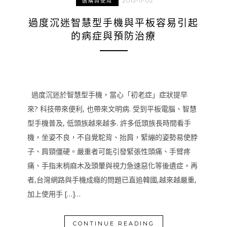
2013-11-02
選購與使用
過度沉迷智慧型手機與平板容易引起
的病症與預防治療
過度沉迷於智慧型手機，當心「初老症」症狀提早
來? 科技帶來便利, 也帶來文明病. 受到平板電腦、智慧
型手機普及, 低頭族越來越多. 許多低頭族長時間看手
機，坐姿不良，不自覺駝背、抬肩，緊繃的姿勢易使脖
子、肩頸僵硬。嚴重者可能引發緊張性頭痛、手臂疼
痛、手指末梢麻木及頭暈與視力急速惡化等後遺症。再
者,台灣網路與手機成癮的問題已直追韓國,越來越嚴重,
加上使用手 […]…
CONTINUE READING