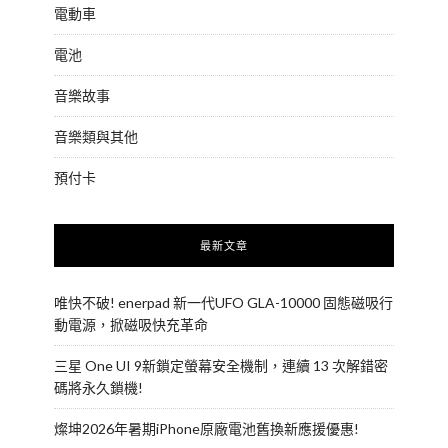
電動車
電池
音樂故事
音樂類與其他
預付卡
最新文章
唯快不破! enerpad 新一代UFO GLA-10000 固態磁吸行
動電源，掀磁吸快充革命
三星 One UI 9新鎖定螢幕安全機制，連續 13 次解錯密
碼將永久鎖機!
燦坤2026年暑期iPhone原廠電池舊換新應援優惠!