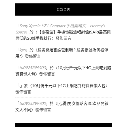
最新留言
「
Sony Xperia XZ1 Compact 手機開箱文 – Heresy's
Space
」於〈
【電磁波】手機電磁波輻射值(SAR)最高與
最低的20部手機排行
〉發佈留言
「
kgo
」於〈
臉書開始言論管制嗎 ? 臉書帳號為何被停
用?
〉發佈留言
「
tu0925399900
」於〈
10月份千元以下4G上網吃到飽
資費懶人包
〉發佈留言
「
.
」於〈
10月份千元以下4G上網吃到飽資費懶人包
〉
發佈留言
「
tu0925399900
」於〈
[心得]男女部落客3C產品開箱
文大不同
〉發佈留言