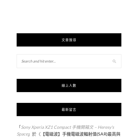
文章搜尋
線上人數
最新留言
「
Sony Xperia XZ1 Compact 手機開箱文 – Heresy's
Space
」於〈
【電磁波】手機電磁波輻射值(SAR)最高與