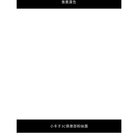
推薦廣告
小丰子3C俱樂部粉絲團