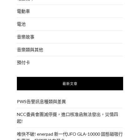
電動車
電池
音樂故事
音樂類與其他
預付卡
最新文章
PWS告警訊息種類與差異
NCC委員會團滅停擺，進口核准函無法發出，災情四
起!
唯快不破! enerpad 新一代UFO GLA-10000 固態磁吸行