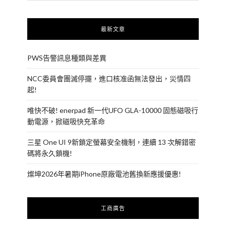
最新文章
PWS告警訊息種類與差異
NCC委員會團滅停擺，進口核准函無法發出，災情四
起!
唯快不破! enerpad 新一代UFO GLA-10000 固態磁吸行
動電源，掀磁吸快充革命
三星 One UI 9新鎖定螢幕安全機制，連續 13 次解錯密
碼將永久鎖機!
燦坤2026年暑期iPhone原廠電池舊換新應援優惠!
工商廣告