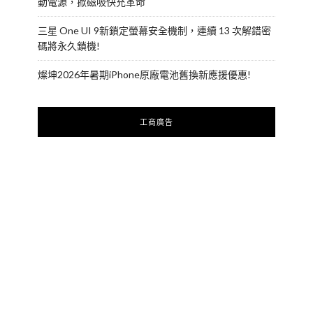
動電源，掀磁吸快充革命
三星 One UI 9新鎖定螢幕安全機制，連續 13 次解錯密
碼將永久鎖機!
燦坤2026年暑期iPhone原廠電池舊換新應援優惠!
工商廣告