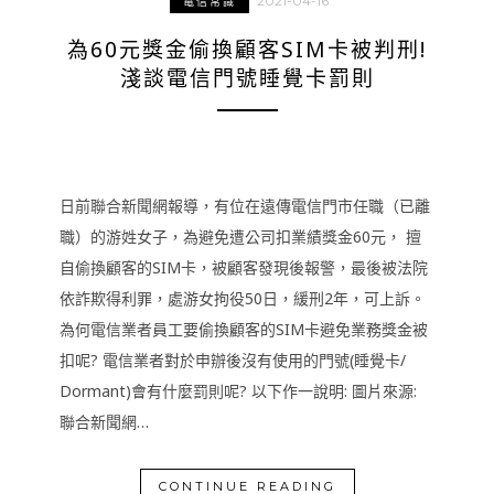
2021-04-16
電信常識
為60元獎金偷換顧客SIM卡被判刑!
淺談電信門號睡覺卡罰則
日前聯合新聞網報導，有位在遠傳電信門市任職（已離
職）的游姓女子，為避免遭公司扣業績獎金60元， 擅
自偷換顧客的SIM卡，被顧客發現後報警，最後被法院
依詐欺得利罪，處游女拘役50日，緩刑2年，可上訴。
為何電信業者員工要偷換顧客的SIM卡避免業務獎金被
扣呢? 電信業者對於申辦後沒有使用的門號(睡覺卡/
Dormant)會有什麼罰則呢? 以下作一說明: 圖片來源:
聯合新聞網…
CONTINUE READING