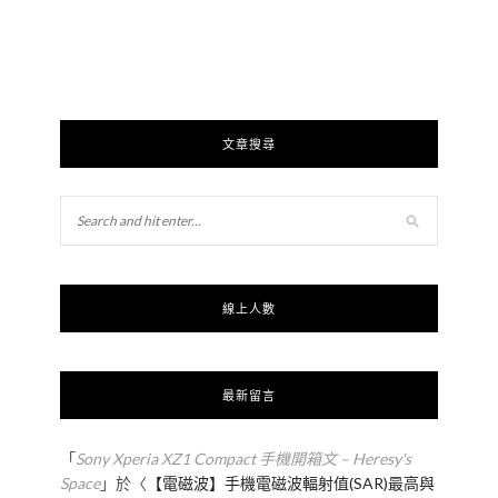
文章搜尋
線上人數
最新留言
「
Sony Xperia XZ1 Compact 手機開箱文 – Heresy's
Space
」於〈
【電磁波】手機電磁波輻射值(SAR)最高與