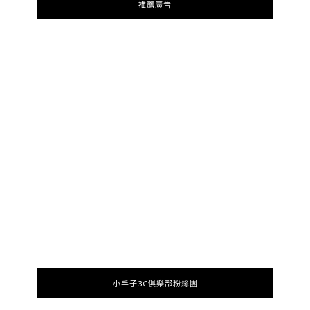
推薦廣告
小丰子3C俱樂部粉絲團