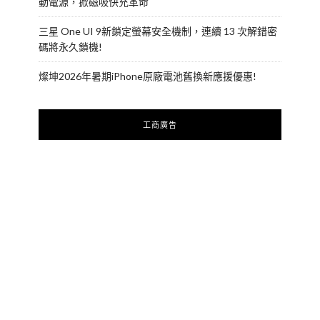
動電源，掀磁吸快充革命
三星 One UI 9新鎖定螢幕安全機制，連續 13 次解錯密
碼將永久鎖機!
燦坤2026年暑期iPhone原廠電池舊換新應援優惠!
工商廣告