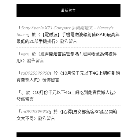
最新留言
「
Sony Xperia XZ1 Compact 手機開箱文 – Heresy's
Space
」於〈
【電磁波】手機電磁波輻射值(SAR)最高與
最低的20部手機排行
〉發佈留言
「
kgo
」於〈
臉書開始言論管制嗎 ? 臉書帳號為何被停
用?
〉發佈留言
「
tu0925399900
」於〈
10月份千元以下4G上網吃到飽
資費懶人包
〉發佈留言
「
.
」於〈
10月份千元以下4G上網吃到飽資費懶人包
〉
發佈留言
「
tu0925399900
」於〈
[心得]男女部落客3C產品開箱
文大不同
〉發佈留言