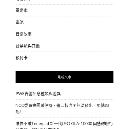
電動車
電池
音樂故事
音樂類與其他
預付卡
最新文章
PWS告警訊息種類與差異
NCC委員會團滅停擺，進口核准函無法發出，災情四
起!
唯快不破! enerpad 新一代UFO GLA-10000 固態磁吸行