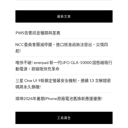
最新文章
PWS告警訊息種類與差異
NCC委員會團滅停擺，進口核准函無法發出，災情四
起!
唯快不破! enerpad 新一代UFO GLA-10000 固態磁吸行
動電源，掀磁吸快充革命
三星 One UI 9新鎖定螢幕安全機制，連續 13 次解錯密
碼將永久鎖機!
燦坤2026年暑期iPhone原廠電池舊換新應援優惠!
工商廣告