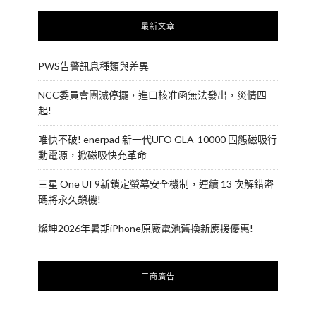
最新文章
PWS告警訊息種類與差異
NCC委員會團滅停擺，進口核准函無法發出，災情四
起!
唯快不破! enerpad 新一代UFO GLA-10000 固態磁吸行
動電源，掀磁吸快充革命
三星 One UI 9新鎖定螢幕安全機制，連續 13 次解錯密
碼將永久鎖機!
燦坤2026年暑期iPhone原廠電池舊換新應援優惠!
工商廣告