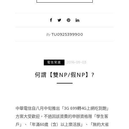
TU0925399900
By
2016-09-03
電信常識
何謂【雙NP/假NP】?
中華電信自八月中旬推出「3G 699轉4G上網吃到飽」
方案大受歡迎，不過因該資費的申辦資格限「學生客
戶」、「年滿60歲（含）以上樂活族」、「無約大省