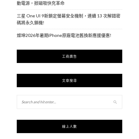
動電源，掀磁吸快充革命
三星 One UI 9新鎖定螢幕安全機制，連續 13 次解錯密
碼將永久鎖機!
燦坤2026年暑期iPhone原廠電池舊換新應援優惠!
工商廣告
文章搜尋
線上人數