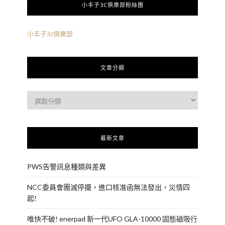
小丰子3C俱樂部粉絲團
小丰子3c俱樂部
文章分類
最新文章
PWS告警訊息種類與差異
NCC委員會團滅停擺，進口核准函無法發出，災情四
起!
唯快不破! enerpad 新一代UFO GLA-10000 固態磁吸行