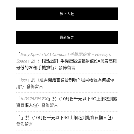
線上人數
最新留言
「
Sony Xperia XZ1 Compact 手機開箱文 – Heresy's
Space
」於〈
【電磁波】手機電磁波輻射值(SAR)最高與
最低的20部手機排行
〉發佈留言
「
kgo
」於〈
臉書開始言論管制嗎 ? 臉書帳號為何被停
用?
〉發佈留言
「
tu0925399900
」於〈
10月份千元以下4G上網吃到飽
資費懶人包
〉發佈留言
「
.
」於〈
10月份千元以下4G上網吃到飽資費懶人包
〉
發佈留言