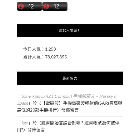
網站人氣統計
今日人氣：
1,258
累計人氣：
78,027,355
最新留言
「
Sony Xperia XZ1 Compact 手機開箱文 – Heresy's
Space
」於〈
【電磁波】手機電磁波輻射值(SAR)最高與
最低的20部手機排行
〉發佈留言
「
kgo
」於〈
臉書開始言論管制嗎 ? 臉書帳號為何被停
用?
〉發佈留言