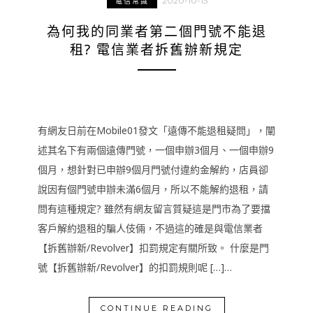
2020-10-13
電信常識
為何我的同業者第二個門號不能退
租? 電信業者拆舊辦新規定
有網友日前在Mobile01發文「遠傳不能退租疑問」，闡
述其名下有兩個遠傳門號，一個申辦3個月、一個申辦9
個月，想針對已申辦9個月門號付違約金解約，店員卻
說因有個門號申辦未滿6個月，所以不能解約退租，請
問有這種規定? 雖然有網友留言質疑這是門市為了要擋
客戶解約退租的騙人伎倆，不過這的確是與電信業者
【拆舊辦新/Revolver】扣罰規定有關所致。 什麼是門
號【拆舊辦新/Revolver】的扣罰規則呢 […]…
CONTINUE READING