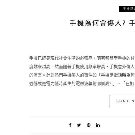
手機常
手機為何會傷人? 
手機已經是現代社會生活的必需品，隨著智慧型手機的普
度越來越高。然而隨著手機使用頻率增高，手機意外傷人
的流言。針對熱門手機傷人的事件如「手機講電話時為何會
號低或是電力低時產生的電磁波輻射哪個高? 」、「在加 [
CONTIN