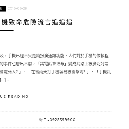
2016-06-29
識
手機致命危險流言追追追
及，手機已經不只是純扮演通訊功能，人們對於手機的依賴程
的事件也層出不窮，「講電話會致命」變成網路上被廣泛討論
電死人? 」、「在雷雨天打手機容易被雷擊嗎? 」、「手機訊
…]…
UE READING
TU0925399900
By