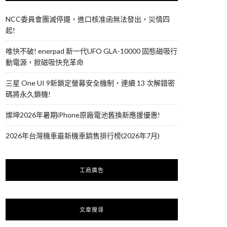
NCC委員會團滅停擺，進口核准函無法發出，災情四
起!
唯快不破! enerpad 新一代UFO GLA-10000 固態磁吸行
動電源，掀磁吸快充革命
三星 One UI 9新鎖定螢幕安全機制，連續 13 次解錯密
碼將永久鎖機!
燦坤2026年暑期iPhone原廠電池舊換新應援優惠!
2026年台灣機車最新機車銷售排行榜(2026年7月)
工商廣告
文章搜尋