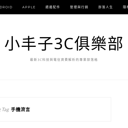
DROID
APPLE
週邊配件
管理與行銷
部落人生
隱
小丰子3C俱樂部
最新3C科技與電信資費解析的專業部落格
 Tag
手機流言