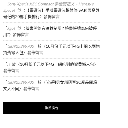
「
Sony Xperia XZ1 Compact 手機開箱文 – Heresy's
Space
」於〈
【電磁波】手機電磁波輻射值(SAR)最高與
最低的20部手機排行
〉發佈留言
「
kgo
」於〈
臉書開始言論管制嗎 ? 臉書帳號為何被停
用?
〉發佈留言
「
tu0925399900
」於〈
10月份千元以下4G上網吃到飽
資費懶人包
〉發佈留言
「
.
」於〈
10月份千元以下4G上網吃到飽資費懶人包
〉
發佈留言
「
tu0925399900
」於〈
[心得]男女部落客3C產品開箱
文大不同
〉發佈留言
推薦廣告