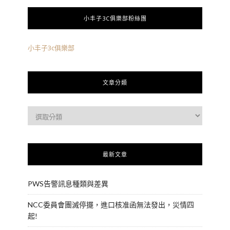
小丰子3C俱樂部粉絲團
小丰子3c俱樂部
文章分類
最新文章
PWS告警訊息種類與差異
NCC委員會團滅停擺，進口核准函無法發出，災情四
起!