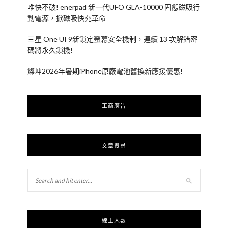
唯快不破! enerpad 新一代UFO GLA-10000 固態磁吸行
動電源，掀磁吸快充革命
三星 One UI 9新鎖定螢幕安全機制，連續 13 次解錯密
碼將永久鎖機!
燦坤2026年暑期iPhone原廠電池舊換新應援優惠!
工商廣告
文章搜尋
線上人數