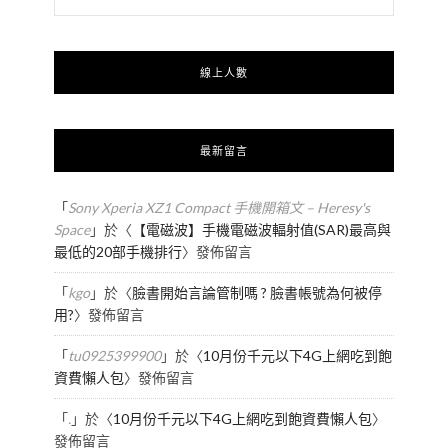
線上人數
最新留言
「
Sony Xperia XZ1 Compact 手機開箱文 – Heresy's
Space
」於〈
【電磁波】手機電磁波輻射值(SAR)最高與
最低的20部手機排行
〉發佈留言
「
kgo
」於〈
臉書開始言論管制嗎 ? 臉書帳號為何被停
用?
〉發佈留言
「
tu0925399900
」於〈
10月份千元以下4G上網吃到飽
資費懶人包
〉發佈留言
「
.
」於〈
10月份千元以下4G上網吃到飽資費懶人包
〉
發佈留言