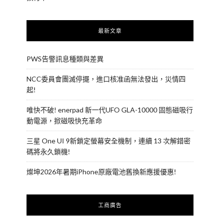
最新文章
PWS告警訊息種類與差異
NCC委員會團滅停擺，進口核准函無法發出，災情四
起!
唯快不破! enerpad 新一代UFO GLA-10000 固態磁吸行
動電源，掀磁吸快充革命
三星 One UI 9新鎖定螢幕安全機制，連續 13 次解錯密
碼將永久鎖機!
燦坤2026年暑期iPhone原廠電池舊換新應援優惠!
工商廣告