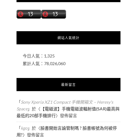
網站人氣統計
今日人氣：
1,325
累計人氣：
78,026,060
最新留言
「
Sony Xperia XZ1 Compact 手機開箱文 – Heresy's
Space
」於〈
【電磁波】手機電磁波輻射值(SAR)最高與
最低的20部手機排行
〉發佈留言
「
kgo
」於〈
臉書開始言論管制嗎 ? 臉書帳號為何被停
用?
〉發佈留言