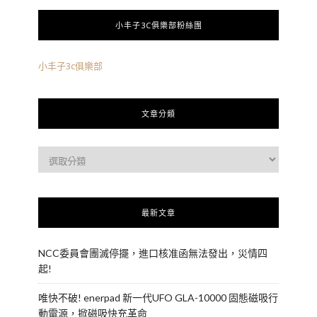
小丰子3C俱樂部粉絲團
小丰子3c俱樂部
文章分類
最新文章
NCC委員會團滅停擺，進口核准函無法發出，災情四
起!
唯快不破! enerpad 新一代UFO GLA-10000 固態磁吸行
動電源，掀磁吸快充革命