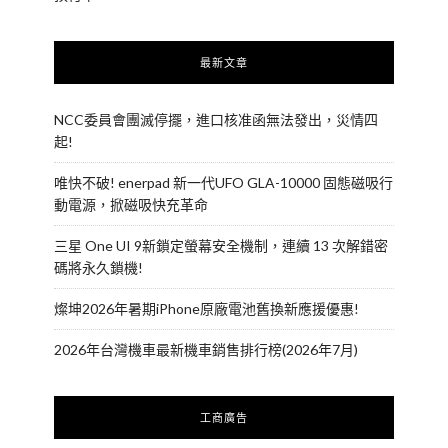
最新文章
NCC委員會團滅停擺，進口核准函無法發出，災情四
起!
唯快不破! enerpad 新一代UFO GLA-10000 固態磁吸行
動電源，掀磁吸快充革命
三星 One UI 9新鎖定螢幕安全機制，連續 13 次解錯密
碼將永久鎖機!
燦坤2026年暑期iPhone原廠電池舊換新應援優惠!
2026年台灣機車最新機車銷售排行榜(2026年7月)
工商廣告