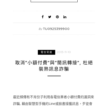
TU0925399900
By
2013-11-10
電信常識
取消”小額付費”與”簡訊轉接”, 杜絕
裝熟訊息詐騙
最近頻傳有不肖份子利用各電信業者小額付費的漏洞來
詐騙, 藉由智慧型手機的Line或臉書接獲訊息，歹徒會