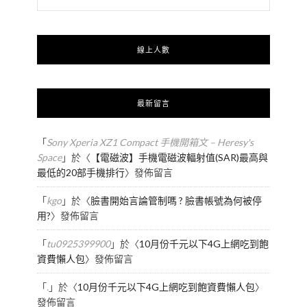
線上人數
最新留言
「
Sony Xperia XZ1 Compact 手機開箱文 – Heresy's
Space
」於〈
【電磁波】手機電磁波輻射值(SAR)最高與
最低的20部手機排行
〉發佈留言
「
kgo
」於〈
臉書開始言論管制嗎 ? 臉書帳號為何被停
用?
〉發佈留言
「
tu0925399900
」於〈
10月份千元以下4G上網吃到飽
資費懶人包
〉發佈留言
「
.
」於〈
10月份千元以下4G上網吃到飽資費懶人包
〉
發佈留言