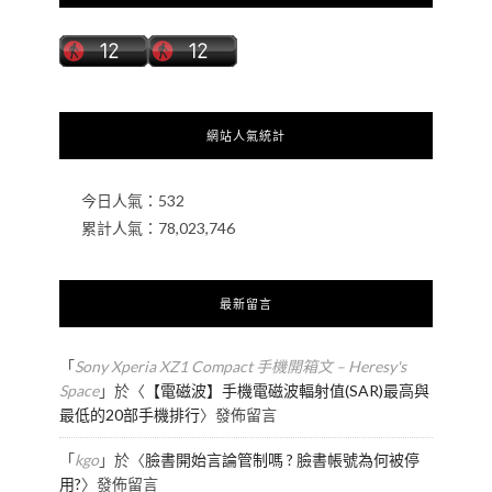
網站人氣統計
今日人氣：
532
累計人氣：
78,023,746
最新留言
「
Sony Xperia XZ1 Compact 手機開箱文 – Heresy's
Space
」於〈
【電磁波】手機電磁波輻射值(SAR)最高與
最低的20部手機排行
〉發佈留言
「
kgo
」於〈
臉書開始言論管制嗎 ? 臉書帳號為何被停
用?
〉發佈留言