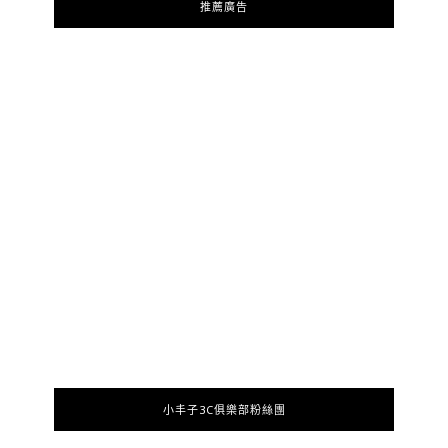
推薦廣告
小丰子3C俱樂部粉絲團