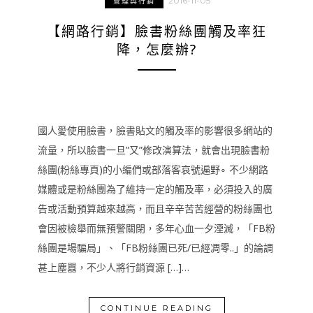
2016-11-05
管理與行銷
【網路行銷】臉書粉絲團觸及率狂
降，怎麼辦?
國人愛使用臉書，臉書貼文的觸及率的影響很多網站的
流量，所以臉書一旦”又”修改演算法，就會出現臉書粉
絲團(粉絲專頁)的小編們或部落客哀號遍野∘ 不少網路
媒體或是粉絲團為了維持一定的觸及率，必須投入的廣
告或活動預算越來越高，而且辛辛苦苦經營的粉絲團也
會因被檢舉而無預警關閉，多年心血一夕湮滅，「FB粉
絲團是場騙局」、「FB粉絲團已死/已經凋零..」的論調
甚上塵囂，不少人將行銷資源 […]…
CONTINUE READING