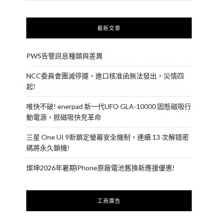
最新文章
PWS告警訊息種類與差異
NCC委員會團滅停擺，進口核准函無法發出，災情四
起!
唯快不破! enerpad 新一代UFO GLA-10000 固態磁吸行
動電源，掀磁吸快充革命
三星 One UI 9新鎖定螢幕安全機制，連續 13 次解錯密
碼將永久鎖機!
燦坤2026年暑期iPhone原廠電池舊換新應援優惠!
工商廣告