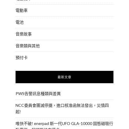
電動車
電池
音樂故事
音樂類與其他
預付卡
最新文章
PWS告警訊息種類與差異
NCC委員會團滅停擺，進口核准函無法發出，災情四
起!
唯快不破! enerpad 新一代UFO GLA-10000 固態磁吸行