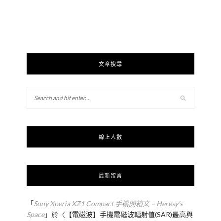
文章搜尋
線上人數
最新留言
「
Sony Xperia XZ1 Compact 手機開箱文 – Heresy's
Space
」於〈
【電磁波】手機電磁波輻射值(SAR)最高與