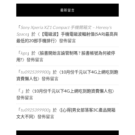
最新留言
「
Sony Xperia XZ1 Compact 手機開箱文 – Heresy's
Space
」於〈
【電磁波】手機電磁波輻射值(SAR)最高與
最低的20部手機排行
〉發佈留言
「
kgo
」於〈
臉書開始言論管制嗎 ? 臉書帳號為何被停
用?
〉發佈留言
「
tu0925399900
」於〈
10月份千元以下4G上網吃到飽
資費懶人包
〉發佈留言
「
.
」於〈
10月份千元以下4G上網吃到飽資費懶人包
〉
發佈留言
「
tu0925399900
」於〈
[心得]男女部落客3C產品開箱
文大不同
〉發佈留言