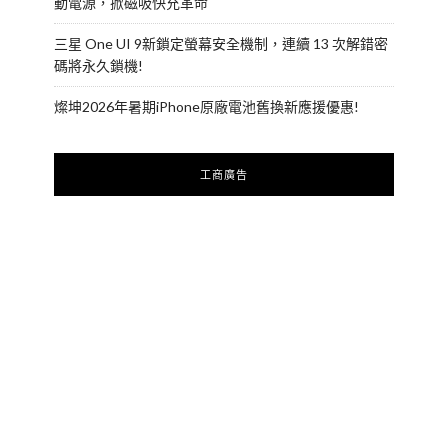
動電源，掀磁吸快充革命
三星 One UI 9新鎖定螢幕安全機制，連續 13 次解錯密
碼將永久鎖機!
燦坤2026年暑期iPhone原廠電池舊換新應援優惠!
工商廣告