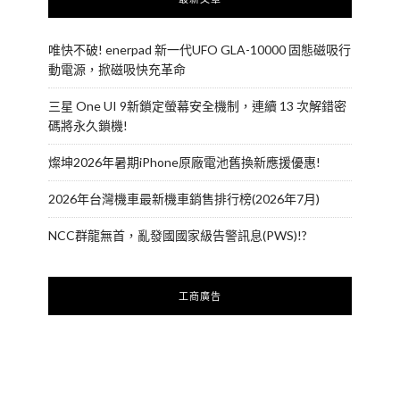
唯快不破! enerpad 新一代UFO GLA-10000 固態磁吸行
動電源，掀磁吸快充革命
三星 One UI 9新鎖定螢幕安全機制，連續 13 次解錯密
碼將永久鎖機!
燦坤2026年暑期iPhone原廠電池舊換新應援優惠!
2026年台灣機車最新機車銷售排行榜(2026年7月)
NCC群龍無首，亂發國國家級告警訊息(PWS)!?
工商廣告