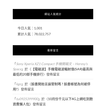
網站人氣統計
今日人氣：
1,001
累計人氣：
78,022,757
最新留言
「
Sony Xperia XZ1 Compact 手機開箱文 – Heresy's
Space
」於〈
【電磁波】手機電磁波輻射值(SAR)最高與
最低的20部手機排行
〉發佈留言
「
kgo
」於〈
臉書開始言論管制嗎 ? 臉書帳號為何被停
用?
〉發佈留言
「
tu0925399900
」於〈
10月份千元以下4G上網吃到飽
資費懶人包
〉發佈留言