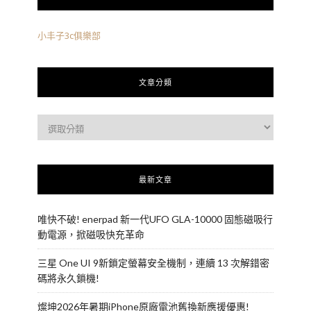
小丰子3c俱樂部
文章分類
最新文章
唯快不破! enerpad 新一代UFO GLA-10000 固態磁吸行
動電源，掀磁吸快充革命
三星 One UI 9新鎖定螢幕安全機制，連續 13 次解錯密
碼將永久鎖機!
燦坤2026年暑期iPhone原廠電池舊換新應援優惠!