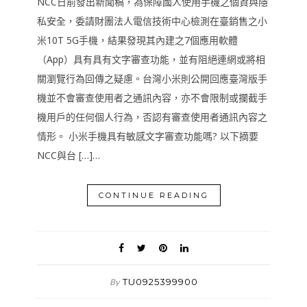
NCC日前發出新聞稿，為保障國人使用手機之個資與隱
私安全，委請財團法人電信技術中心檢測在臺銷售之小
米10T 5G手機，結果發現其內建之7個應用軟體
（App）具有具有文字審查功能，並有阻絕連網或將相
關瀏覽行為回傳之疑慮。台灣小米則公開回應臺灣版手
機並不會審查使用者之通訊內容，亦不會限制或攔截手
機用戶的任何個人行為，否認有審查使用者通訊內容之
情形。 小米手機具有敏感文字審查功能嗎? 以下摘要
NCC與台 […]…
CONTINUE READING
TU0925399900
By