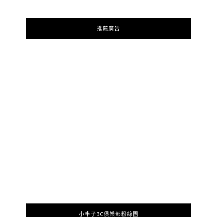
推薦廣告
小丰子3C俱樂部粉絲團