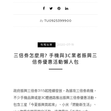
TU0925399900
By
2020-07-19
吃喝玩樂
三倍劵怎麼用? 手機與3C業者振興三
倍劵優惠活動懶人包
政府振興三倍劵7/15起陸續發放，為搶攻三倍劵商機，
不少手機品牌或是3C體通路推出振興三倍劵優惠活動，
包含三星「今夏振興買起來」、小米「燃動新生活」、