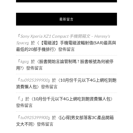
最新留言
「
Sony Xperia XZ1 Compact 手機開箱文 – Heresy's
Space
」於〈
【電磁波】手機電磁波輻射值(SAR)最高與
最低的20部手機排行
〉發佈留言
「
kgo
」於〈
臉書開始言論管制嗎 ? 臉書帳號為何被停
用?
〉發佈留言
「
tu0925399900
」於〈
10月份千元以下4G上網吃到飽
資費懶人包
〉發佈留言
「
.
」於〈
10月份千元以下4G上網吃到飽資費懶人包
〉
發佈留言
「
tu0925399900
」於〈
[心得]男女部落客3C產品開箱
文大不同
〉發佈留言