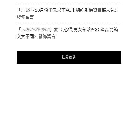
「
.
」於〈
10月份千元以下4G上網吃到飽資費懶人包
〉
發佈留言
「
tu0925399900
」於〈
[心得]男女部落客3C產品開箱
文大不同
〉發佈留言
推薦廣告