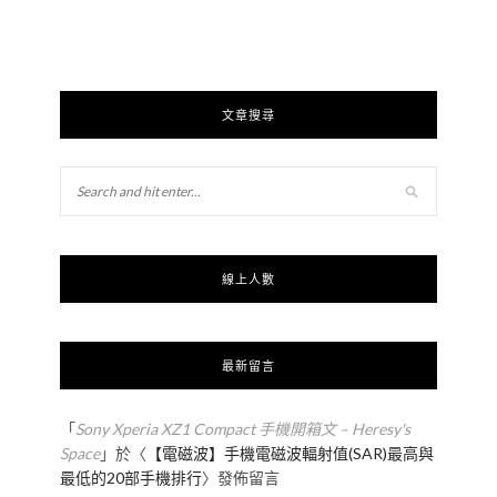
文章搜尋
線上人數
最新留言
「
Sony Xperia XZ1 Compact 手機開箱文 – Heresy's
Space
」於〈
【電磁波】手機電磁波輻射值(SAR)最高與
最低的20部手機排行
〉發佈留言