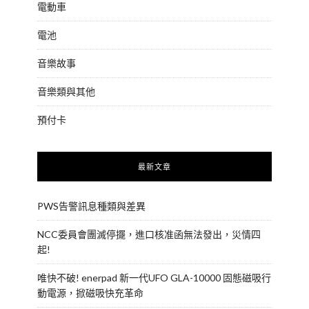
電動車
電池
音樂故事
音樂類與其他
預付卡
最新文章
PWS告警訊息種類與差異
NCC委員會團滅停擺，進口核准函無法發出，災情四
起!
唯快不破! enerpad 新一代UFO GLA-10000 固態磁吸行
動電源，掀磁吸快充革命