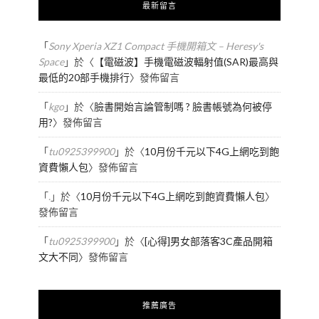
最新留言
「
Sony Xperia XZ1 Compact 手機開箱文 – Heresy's
Space
」於〈
【電磁波】手機電磁波輻射值(SAR)最高與
最低的20部手機排行
〉發佈留言
「
kgo
」於〈
臉書開始言論管制嗎 ? 臉書帳號為何被停
用?
〉發佈留言
「
tu0925399900
」於〈
10月份千元以下4G上網吃到飽
資費懶人包
〉發佈留言
「
.
」於〈
10月份千元以下4G上網吃到飽資費懶人包
〉
發佈留言
「
tu0925399900
」於〈
[心得]男女部落客3C產品開箱
文大不同
〉發佈留言
推薦廣告