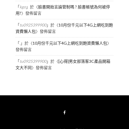
「
kgo
」於〈
臉書開始言論管制嗎 ? 臉書帳號為何被停
用?
〉發佈留言
「
tu0925399900
」於〈
10月份千元以下4G上網吃到飽
資費懶人包
〉發佈留言
「
.
」於〈
10月份千元以下4G上網吃到飽資費懶人包
〉
發佈留言
「
tu0925399900
」於〈
[心得]男女部落客3C產品開箱
文大不同
〉發佈留言