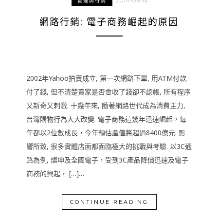
2014-06-14
管理與行銷
網路行銷: 電子商務崛起的原因
2002年Yahoo拍賣成立, 第一次網路下單, 用ATM付款.
付了錢, 但不清楚賣家是否會收了錢卻不認帳, 所有程序
又新奇又刺激. 十幾年來, 隨著網路世代成為消費主力,
台灣購物行為大大改變. 電子商務這幾年迅速崛起，每
年都以2位數成長，今年預估產值將超過8400億元. 影
響所致, 很多實體店面都面臨極大的挑戰與考驗. 以3C通
路為例, 燦坤及全國電子，受到3C產品降價迅速及電子
商務的興起， […]…
CONTINUE READING