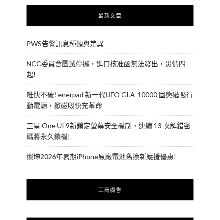
最新文章
PWS告警訊息種類與差異
NCC委員會團滅停擺，進口核准函無法發出，災情四
起!
唯快不破! enerpad 新一代UFO GLA-10000 固態磁吸行
動電源，掀磁吸快充革命
三星 One UI 9新鎖定螢幕安全機制，連續 13 次解錯密
碼將永久鎖機!
燦坤2026年暑期iPhone原廠電池舊換新應援優惠!
工商廣告