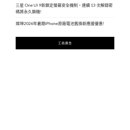
三星 One UI 9新鎖定螢幕安全機制，連續 13 次解錯密
碼將永久鎖機!
燦坤2026年暑期iPhone原廠電池舊換新應援優惠!
工商廣告