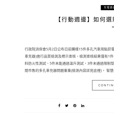
充電週
【行動週邊】如何選
行政院消保會5月2日公布日前購樣15件多孔汽車用點菸
車充器)進行品質檢測及標示查核，檢測查核結果僅有1件
料防火性測試、5件未能通過溫升測試，3件未通過限制
間市售的多孔車充器問題重重(檢測內容詳見這裡)。 智慧型
CONTIN