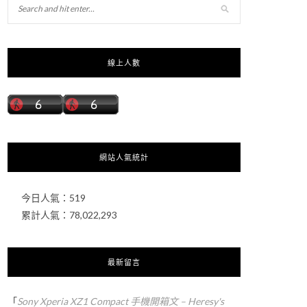
線上人數
網站人氣統計
今日人氣：
519
累計人氣：
78,022,293
最新留言
「
Sony Xperia XZ1 Compact 手機開箱文 – Heresy's