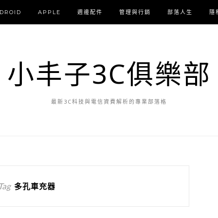
DROID
APPLE
週邊配件
管理與行銷
部落人生
隱
小丰子3C俱樂部
最新3C科技與電信資費解析的專業部落格
Tag
多孔車充器