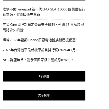
唯快不破! enerpad 新一代UFO GLA-10000 固態磁吸行
動電源，掀磁吸快充革命
三星 One UI 9新鎖定螢幕安全機制，連續 13 次解錯密
碼將永久鎖機!
燦坤2026年暑期iPhone原廠電池舊換新應援優惠!
2026年台灣機車最新機車銷售排行榜(2026年7月)
NCC群龍無首，亂發國國家級告警訊息(PWS)!?
工商廣告
文章搜尋