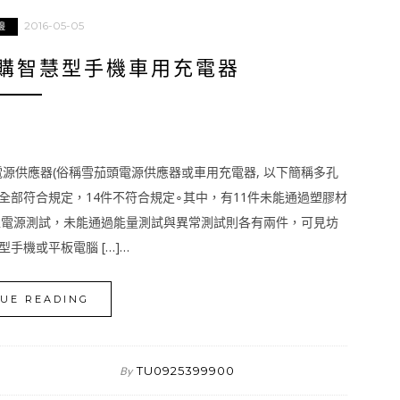
2016-05-05
邊
購智慧型手機車用充電器
電源供應器(俗稱雪茄頭電源供應器或車用充電器, 以下簡稱多孔
全部符合規定，14件不符合規定∘其中，有11件未能通過塑膠材
型電源測試，未能通過能量測試與異常測試則各有兩件，可見坊
手機或平板電腦 […]…
UE READING
TU0925399900
By