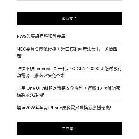
最新文章
PWS告警訊息種類與差異
NCC委員會團滅停擺，進口核准函無法發出，災情四
起!
唯快不破! enerpad 新一代UFO GLA-10000 固態磁吸行
動電源，掀磁吸快充革命
三星 One UI 9新鎖定螢幕安全機制，連續 13 次解錯密
碼將永久鎖機!
燦坤2026年暑期iPhone原廠電池舊換新應援優惠!
工商廣告