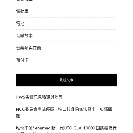
電動車
電池
音樂故事
音樂類與其他
預付卡
最新文章
PWS告警訊息種類與差異
NCC委員會團滅停擺，進口核准函無法發出，災情四
起!
唯快不破! enerpad 新一代UFO GLA-10000 固態磁吸行