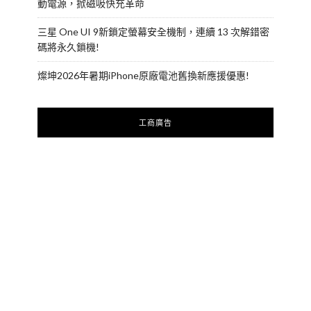
動電源，掀磁吸快充革命
三星 One UI 9新鎖定螢幕安全機制，連續 13 次解錯密
碼將永久鎖機!
燦坤2026年暑期iPhone原廠電池舊換新應援優惠!
工商廣告