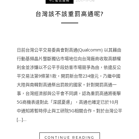
2017-11-06
4G電信服務
台灣該不該重罰高通呢?
日前台灣公平交易委員會對高通(Qualcomm) 以其藉由
行動基頻晶片壟斷獨佔市場地位向台灣廠商收取高額權
利金並涉嫌以不公平手段妨害市場競爭為由，依違反公
平交易法第9條第1款，開罰新台幣234億元，乃繼中國
大陸與南韓對高通祭出罰款的國家。針對開罰高通一
事，台灣經濟部與公平會不同調，認為重罰高通將衝擊
5G商機表達對此「深感憂慮」，高通也確定已於10月
中通知將暫時停止與工研院5G相關合作。對於台灣公平
[…]…
CONTINUE READING