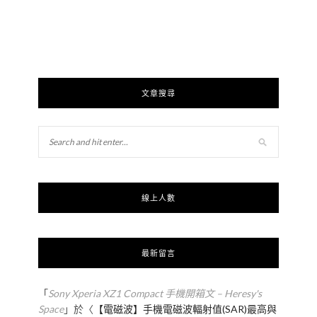
文章搜尋
線上人數
最新留言
「
Sony Xperia XZ1 Compact 手機開箱文 – Heresy's
Space
」於〈
【電磁波】手機電磁波輻射值(SAR)最高與