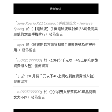
最新留言
「
Sony Xperia XZ1 Compact 手機開箱文 – Heresy's
Space
」於〈
【電磁波】手機電磁波輻射值(SAR)最高與
最低的20部手機排行
〉發佈留言
「
kgo
」於〈
臉書開始言論管制嗎 ? 臉書帳號為何被停
用?
〉發佈留言
「
tu0925399900
」於〈
10月份千元以下4G上網吃到飽
資費懶人包
〉發佈留言
「
.
」於〈
10月份千元以下4G上網吃到飽資費懶人包
〉
發佈留言
「
tu0925399900
」於〈
[心得]男女部落客3C產品開箱
文大不同
〉發佈留言