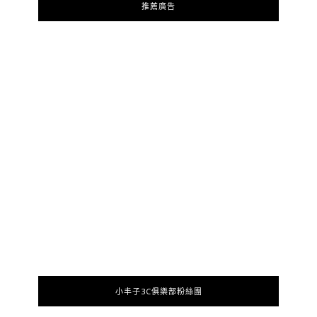
推薦廣告
小丰子3C俱樂部粉絲團