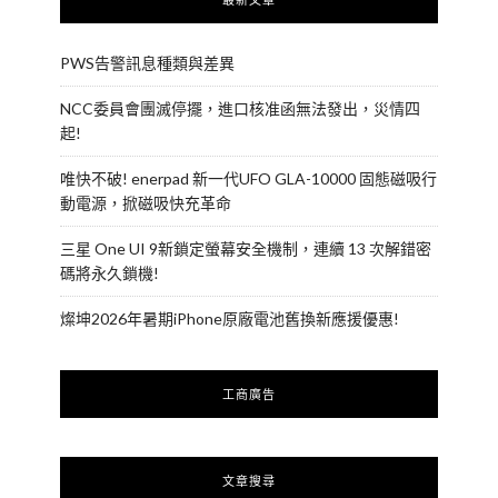
PWS告警訊息種類與差異
NCC委員會團滅停擺，進口核准函無法發出，災情四
起!
唯快不破! enerpad 新一代UFO GLA-10000 固態磁吸行
動電源，掀磁吸快充革命
三星 One UI 9新鎖定螢幕安全機制，連續 13 次解錯密
碼將永久鎖機!
燦坤2026年暑期iPhone原廠電池舊換新應援優惠!
工商廣告
文章搜尋