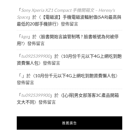
「
Sony Xperia XZ1 Compact 手機開箱文 – Heresy's
Space
」於〈
【電磁波】手機電磁波輻射值(SAR)最高與
最低的20部手機排行
〉發佈留言
「
kgo
」於〈
臉書開始言論管制嗎 ? 臉書帳號為何被停
用?
〉發佈留言
「
tu0925399900
」於〈
10月份千元以下4G上網吃到飽
資費懶人包
〉發佈留言
「
.
」於〈
10月份千元以下4G上網吃到飽資費懶人包
〉
發佈留言
「
tu0925399900
」於〈
[心得]男女部落客3C產品開箱
文大不同
〉發佈留言
推薦廣告