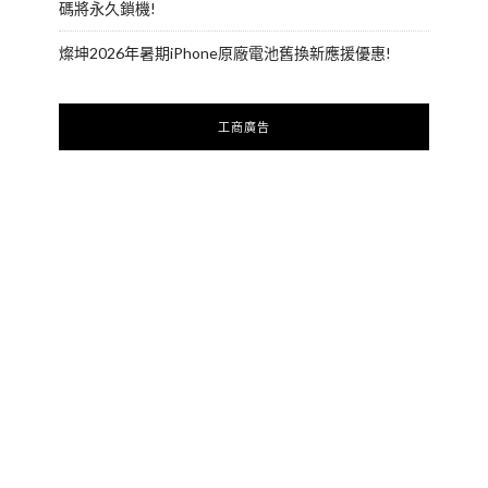
碼將永久鎖機!
燦坤2026年暑期iPhone原廠電池舊換新應援優惠!
工商廣告