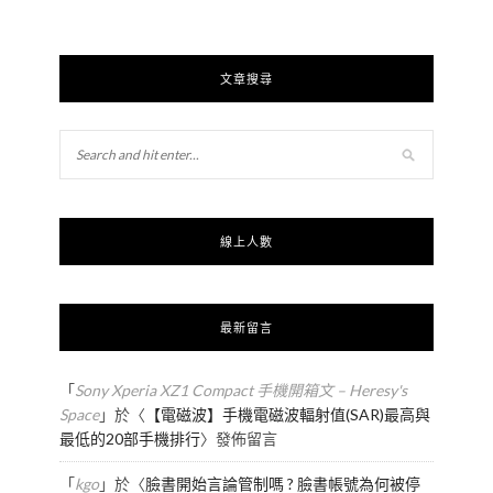
文章搜尋
線上人數
最新留言
「
Sony Xperia XZ1 Compact 手機開箱文 – Heresy's
Space
」於〈
【電磁波】手機電磁波輻射值(SAR)最高與
最低的20部手機排行
〉發佈留言
「
kgo
」於〈
臉書開始言論管制嗎 ? 臉書帳號為何被停