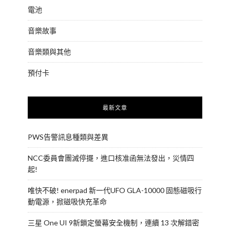
電池
音樂故事
音樂類與其他
預付卡
最新文章
PWS告警訊息種類與差異
NCC委員會團滅停擺，進口核准函無法發出，災情四
起!
唯快不破! enerpad 新一代UFO GLA-10000 固態磁吸行
動電源，掀磁吸快充革命
三星 One UI 9新鎖定螢幕安全機制，連續 13 次解錯密