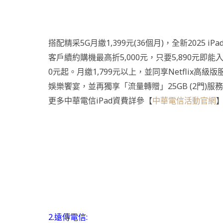
搭配精采5G月繳1,399元(36個月)，全新2025 iPad
客戶續約購機最高折5,000元，只要5,890元即能入手、
0元起。月繳1,799元以上，並同享Netflix高
娛樂饗宴，並再獨享「流量轉贈」25GB (2門)
更多中華電信iPad資費詳參【
中華電信活動官網
2.遠傳電信: