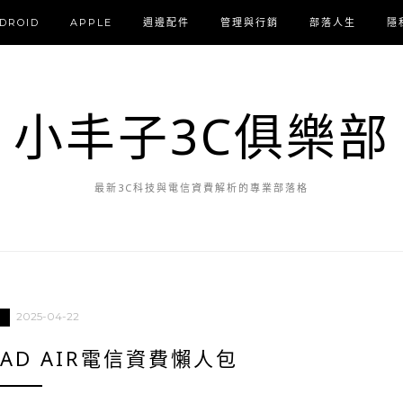
DROID
APPLE
週邊配件
管理與行銷
部落人生
隱
小丰子3C俱樂部
最新3C科技與電信資費解析的專業部落格
2025-04-22
IPAD AIR電信資費懶人包