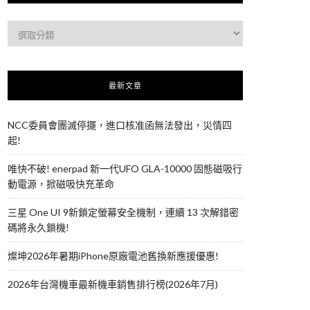
最新文章
NCC委員會團滅停擺，進口核准函無法發出，災情四
起!
唯快不破! enerpad 新一代UFO GLA-10000 固態磁吸行
動電源，掀磁吸快充革命
三星 One UI 9新鎖定螢幕安全機制，連續 13 次解錯密
碼將永久鎖機!
燦坤2026年暑期iPhone原廠電池舊換新應援優惠!
2026年台灣機車最新機車銷售排行榜(2026年7月)