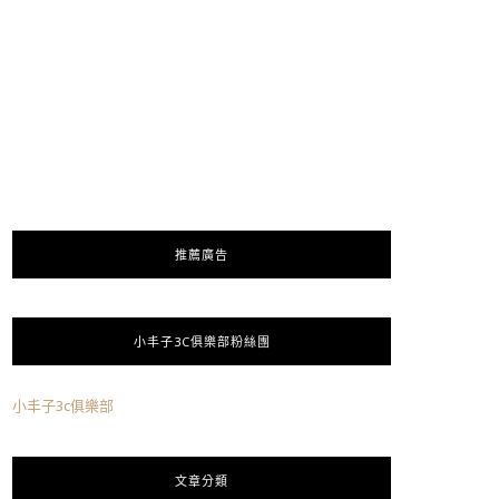
推薦廣告
小丰子3C俱樂部粉絲團
小丰子3c俱樂部
文章分類