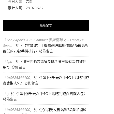
今日人氣：
723
累計人氣：
78,023,932
最新留言
「
Sony Xperia XZ1 Compact 手機開箱文 – Heresy's
Space
」於〈
【電磁波】手機電磁波輻射值(SAR)最高與
最低的20部手機排行
〉發佈留言
「
kgo
」於〈
臉書開始言論管制嗎 ? 臉書帳號為何被停
用?
〉發佈留言
「
tu0925399900
」於〈
10月份千元以下4G上網吃到飽
資費懶人包
〉發佈留言
「
.
」於〈
10月份千元以下4G上網吃到飽資費懶人包
〉
發佈留言
「
tu0925399900
」於〈
[心得]男女部落客3C產品開箱