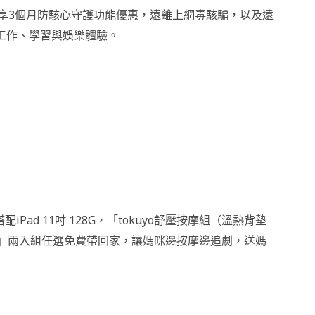
能享3個月防駭心守護功能優惠，遠離上網毒駭騙，以及遠
常工作、學習與娛樂體驗。
ad 11吋 128G，「tokuyo舒壓按摩組（溫熱背墊
」兩入組任選免費帶回家，讓媽咪邊按摩邊追劇，送媽