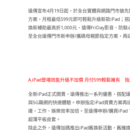
遠傳宣布4月19日起，於全台實體與網路門市搶先開賣全
方案，月租最低599元即可輕鬆升級新款iPad；搭
換新補助最高折1,000元、遠傳friDay影音
至全台遠傳門市新申辦/攜碼母親節指定方案，再
A.iPad登場效能升級不加價 月付599輕鬆擁有 指定方案再送
全新iPad正式開賣，遠傳推出一系列優惠，搭配遠
與5G飆網的快速體驗。申辦指定iPad資費方案再送AirP
邊，工作、娛樂效率加倍。至遠傳申辦/購買iPad 11
超薄平板皮套。
除此之外，遠傳加碼推出iPad舊換新活動，舊機換購全新