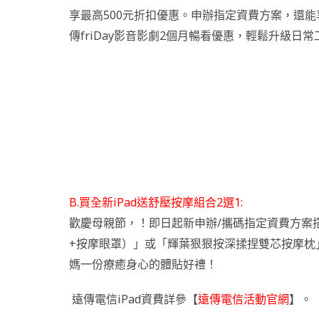
享最高500元折扣優惠。申辦指定資費方案，還
傳friDay影音影劇2個月暢看優惠，輕鬆升級日
B.買全新iPad送舒壓按摩組合2選1:
歡慶母親節，！即日起新申辦/攜碼指定資費方案搭配iP
+按摩眼罩）」或「輝葉狠狠按深揉捏雙芯按摩枕
媽一份療癒身心的體貼好禮！
遠傳電信iPad資費詳參【
遠傳電信活動官網
】。