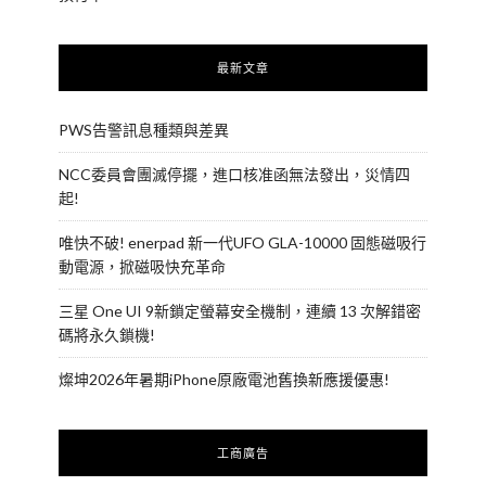
最新文章
PWS告警訊息種類與差異
NCC委員會團滅停擺，進口核准函無法發出，災情四
起!
唯快不破! enerpad 新一代UFO GLA-10000 固態磁吸行
動電源，掀磁吸快充革命
三星 One UI 9新鎖定螢幕安全機制，連續 13 次解錯密
碼將永久鎖機!
燦坤2026年暑期iPhone原廠電池舊換新應援優惠!
工商廣告