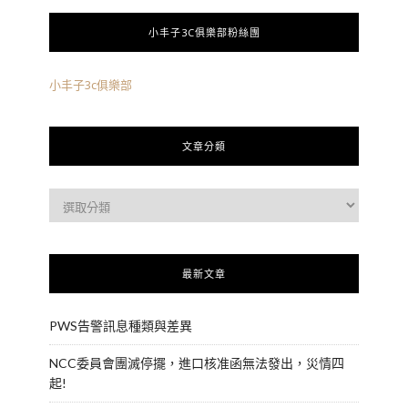
小丰子3C俱樂部粉絲團
小丰子3c俱樂部
文章分類
最新文章
PWS告警訊息種類與差異
NCC委員會團滅停擺，進口核准函無法發出，災情四
起!