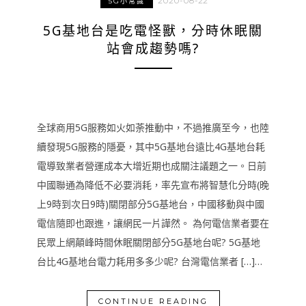
2020-08-22
5G小常識
5G基地台是吃電怪獸，分時休眠關
站會成趨勢嗎?
全球商用5G服務如火如荼推動中，不過推廣至今，也陸
續發現5G服務的隱憂，其中5G基地台遠比4G基地台耗
電導致業者營運成本大增近期也成關注議題之一。日前
中國聯通為降低不必要消耗，率先宣布將智慧化分時(晚
上9時到次日9時)關閉部分5G基地台，中國移動與中國
電信隨即也跟進，讓網民一片譁然。 為何電信業者要在
民眾上網顛峰時間休眠關閉部分5G基地台呢? 5G基地
台比4G基地台電力耗用多多少呢? 台灣電信業者 […]…
CONTINUE READING