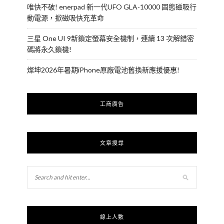
唯快不破! enerpad 新一代UFO GLA-10000 固態磁吸行
動電源，掀磁吸快充革命
三星 One UI 9新鎖定螢幕安全機制，連續 13 次解錯密
碼將永久鎖機!
燦坤2026年暑期iPhone原廠電池舊換新應援優惠!
工商廣告
文章搜尋
線上人數