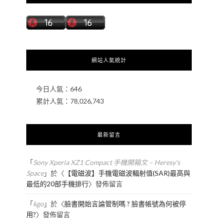
網站人氣統計
今日人氣：
646
累計人氣：
78,026,743
最新留言
「
Sony Xperia XZ1 Compact 手機開箱文 – Heresy's
Space
」於〈
【電磁波】手機電磁波輻射值(SAR)最高與
最低的20部手機排行
〉發佈留言
「
kgo
」於〈
臉書開始言論管制嗎 ? 臉書帳號為何被停
用?
〉發佈留言