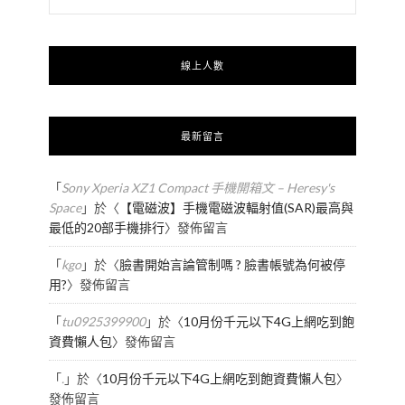
線上人數
最新留言
「
Sony Xperia XZ1 Compact 手機開箱文 – Heresy's
Space
」於〈
【電磁波】手機電磁波輻射值(SAR)最高與
最低的20部手機排行
〉發佈留言
「
kgo
」於〈
臉書開始言論管制嗎 ? 臉書帳號為何被停
用?
〉發佈留言
「
tu0925399900
」於〈
10月份千元以下4G上網吃到飽
資費懶人包
〉發佈留言
「
.
」於〈
10月份千元以下4G上網吃到飽資費懶人包
〉
發佈留言