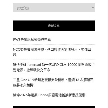
最新文章
PWS告警訊息種類與差異
NCC委員會團滅停擺，進口核准函無法發出，災情四
起!
唯快不破! enerpad 新一代UFO GLA-10000 固態磁吸行
動電源，掀磁吸快充革命
三星 One UI 9新鎖定螢幕安全機制，連續 13 次解錯密
碼將永久鎖機!
燦坤2026年暑期iPhone原廠電池舊換新應援優惠!