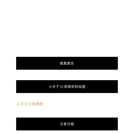
推薦廣告
小丰子3C俱樂部粉絲團
小丰子3c俱樂部
文章分類