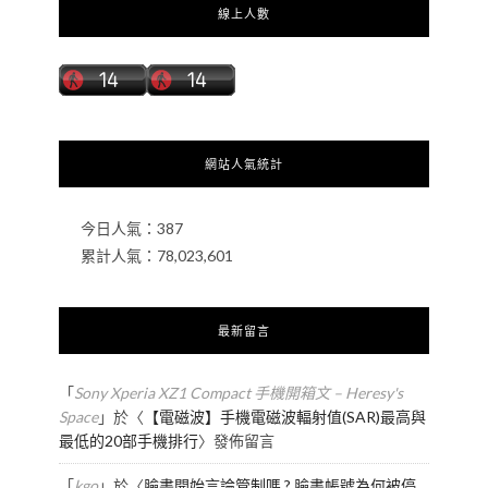
線上人數
網站人氣統計
今日人氣：
387
累計人氣：
78,023,601
最新留言
「
Sony Xperia XZ1 Compact 手機開箱文 – Heresy's
Space
」於〈
【電磁波】手機電磁波輻射值(SAR)最高與
最低的20部手機排行
〉發佈留言
「
kgo
」於〈
臉書開始言論管制嗎 ? 臉書帳號為何被停