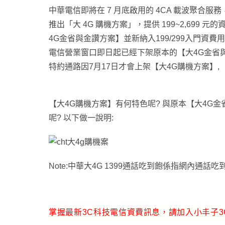
中華電信即將在 7 月底啟用的 4CA 載波聚合
推出「大 4G 購機方案」，提供 199~2,699 元
4G金省與金讚方案】並新納入199/299入門資費用來
電信營業窗口即日起已經下架原本的【大4G金省
特約通路因7月17日才會上架【大4G購機方案】
【大4G購機方案】有何特色呢? 與原本【大4G
呢? 以下做一說明:
Note:中華大4G 1399通話吃到飽係指網內通話吃
掌握最新3C科技電信資費訊息，請加入小丰子3