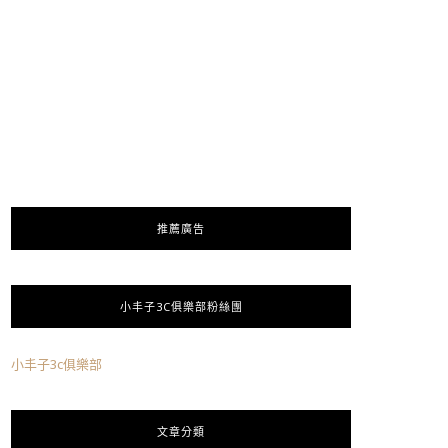
推薦廣告
小丰子3C俱樂部粉絲團
小丰子3c俱樂部
文章分類