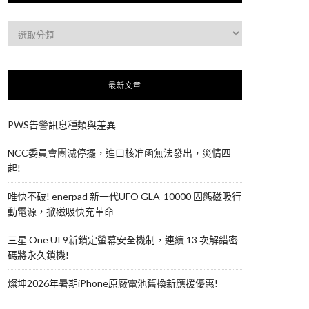
最新文章
PWS告警訊息種類與差異
NCC委員會團滅停擺，進口核准函無法發出，災情四
起!
唯快不破! enerpad 新一代UFO GLA-10000 固態磁吸行
動電源，掀磁吸快充革命
三星 One UI 9新鎖定螢幕安全機制，連續 13 次解錯密
碼將永久鎖機!
燦坤2026年暑期iPhone原廠電池舊換新應援優惠!