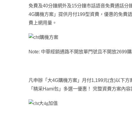
免費及40分鐘網外及15分鐘市話語音免費通話分
4G購機方案」提供月付199型資費，優惠的免費語音
費上網用量。
Note:
中華經銷通路不開放單門號且不開放2699
凡申辦「大
4G
購機方案」月付
1,199
元
(
含
)
以下方
「精采
Hami
包」多選一優惠！ 完整資費方案內容