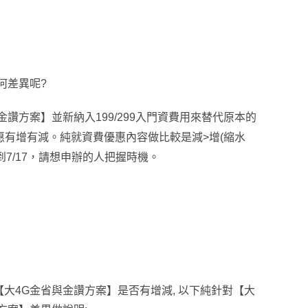
何差異呢?
讚方案】並新納入199/299入門資費用來替代原本的
惠有增有減
。
純就資費優惠內容做比較是減>增(縮水
/17
，
請想申辦的人把握時機
。
大4G金省與金讚方案】是否有增減, 以下純針對【大