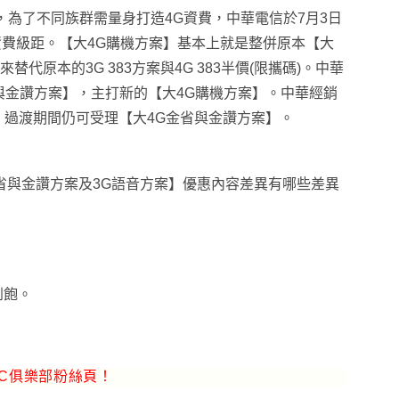
服務，為了不同族群需量身打造4G資費，中華電信於7月3日
的資費級距。
【大4G購機方案】基本上就是整併原本【大
替代原本的3G 383方案與4G 383半價(限攜碼)。中華
與金讚方案】，主打新的【大4G購機方案】。中華經銷
, 過渡期間仍可受理【大4G金省與金讚方案】。
金省與金讚方案及3G語音方案】優惠內容差異有哪些差異
到飽。
C俱樂部粉絲頁！