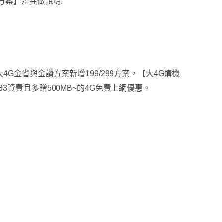
方案】差異做說明:
大4G金省與金讚方案新增199/299方案。【大4G購機
183資費且多贈500MB~的4G免費上網優惠。