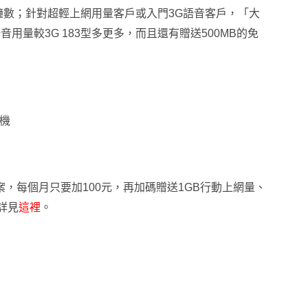
鐘數
；針對
超輕上網用量客戶或入門3G語音客戶，「大
用量較3G 183型多更多，而且還有贈送500MB的免
購機
案，每個月只要加
100
元，再加碼贈送
1GB
行動上網量、
詳見
這裡
。