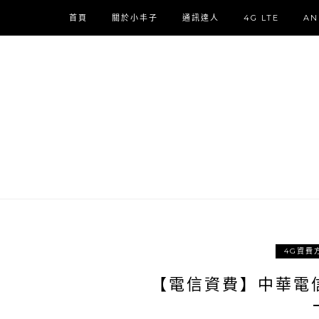
首頁
關於小丰子
通訊達人
4G LTE
AN
4G資費
【電信資費】中華電