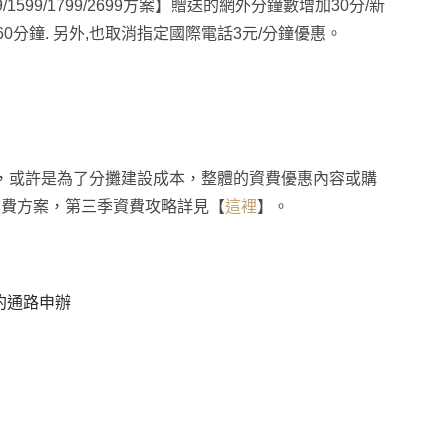
9/1599/1799/2699方案】贈送的網外分鐘數增加30分/新
60分鐘. 另外,也取消指定國際電話3元/分鐘優惠
。
服務，或許是為了分攤建設成本，整體的資費優惠內容或購
資費方案，第三季資費攻略詳見
【
這裡
】
。
約通路申辦