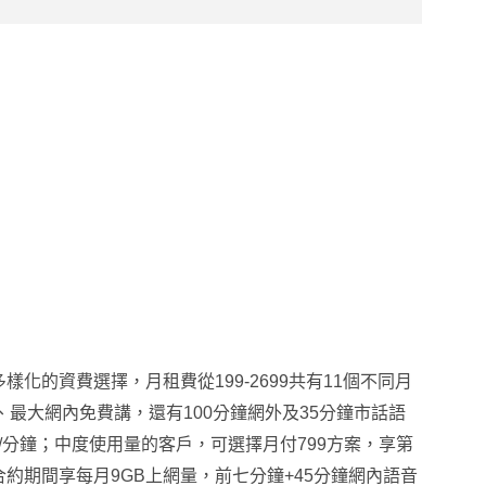
化的資費選擇，月租費從199-2699共有11個不同月
、最大網內免費講，還有100分鐘網外及35分鐘市話語
/分鐘；中度使用量的客戶，可選擇月付799方案，享第
合約期間享每月9GB上網量，前七分鐘+45分鐘網內語音