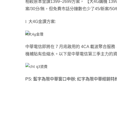
相較原本金讚1399~2699方案
，
【大4G購機 139
案/30分/無
，
但免費市話分鐘數也少了45/新案/50/
l
大4G金讚方案:
中華電信即將在 7 月底啟用的 4CA 載波聚合
機補貼有些縮水。以下是中華電信第三季主力的
PS:
藍字為限中華窗口申辦
;
紅字為限中華經銷特