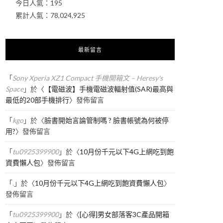
今日人氣：
195
累計人氣：
78,024,925
最新留言
「
Sony Xperia XZ1 Compact 手機開箱文 – Heresy's
Space
」於〈
【電磁波】手機電磁波輻射值(SAR)最高與
最低的20部手機排行
〉發佈留言
「
kgo
」於〈
臉書開始言論管制嗎 ? 臉書帳號為何被停
用?
〉發佈留言
「
tu0925399900
」於〈
10月份千元以下4G上網吃到飽
資費懶人包
〉發佈留言
「
.
」於〈
10月份千元以下4G上網吃到飽資費懶人包
〉
發佈留言
「
tu0925399900
」於〈
[心得]男女部落客3C產品開箱