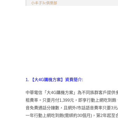
小丰子3c俱樂部
1.
【大4G購機方案】資費簡介:
中華電信「大4G購機方案」為不同族群客戶提供多樣
租費率。只要月付1,399元，即享行動上網吃到飽
音免費通話分鐘數，且網外/市話語音費率只要3元
一年行動上網吃到飽(需綁約30個月)，第2年起至