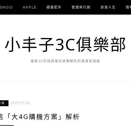
DROID
APPLE
週邊配件
管理與行銷
部落人生
隱
小丰子3C俱樂部
最新3C科技與電信資費解析的專業部落格
2017-07-05
方案
信「大4G購機方案」解析