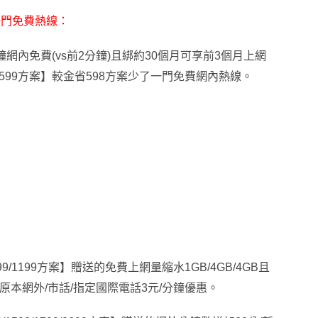
了一門免費熱線：
鐘網內免費(vs前2分鐘)且綁約30個月可享前3個月上網
599方案】較金省598方案少了一門免費網內熱線
。
999/1199方案】贈送的免費上網量縮水1GB/4GB/4GB且
原本網外/市話/指定國際電話3元/分鐘優惠
。