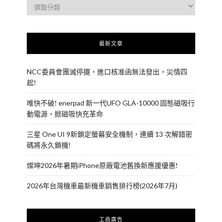
最新文章
NCC委員會團滅停擺，進口核准函無法發出，災情四
起!
唯快不破! enerpad 新一代UFO GLA-10000 固態磁吸行
動電源，掀磁吸快充革命
三星 One UI 9新鎖定螢幕安全機制，連續 13 次解錯密
碼將永久鎖機!
燦坤2026年暑期iPhone原廠電池舊換新應援優惠!
2026年台灣機車最新機車銷售排行榜(2026年7月)
工商廣告