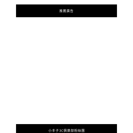
推薦廣告
小丰子3C俱樂部粉絲團