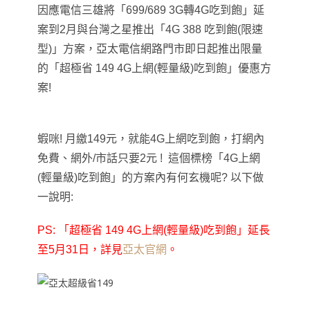
因應電信三雄將「699/689 3G轉4G吃到飽」延
案到2月與台灣之星推出「4G 388 吃到飽(限速
型)」方案，亞太電信網路門市即日起推出限量
的「超極省 149 4G上網
(輕量級)
吃到飽」優惠方
案!
蝦咪! 月繳149元，就能4G上網吃到飽，打網內
免費
、
網外/市話只要2元 ! 這個標榜
「4G上網
(輕量級)吃到飽」的方案內有何玄機呢? 以下做
一說明:
PS:
「超極省 149 4G上網
(輕量級)
吃到飽」延長
至5月31日
，詳見
亞太官網
。