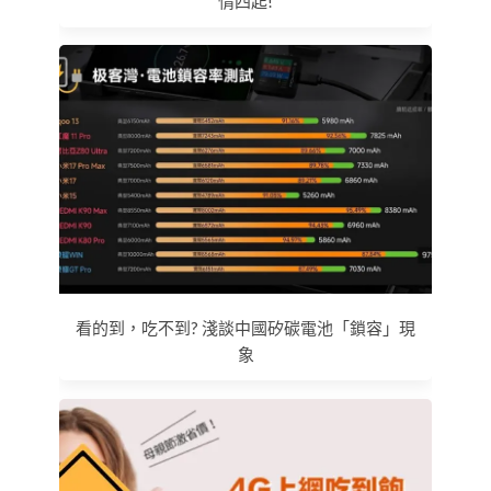
情四起!
看的到，吃不到? 淺談中國矽碳電池「鎖容」現
象