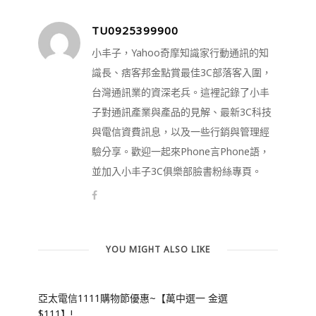
TU0925399900
小丰子，Yahoo奇摩知識家行動通訊的知
識長、痞客邦金點賞最佳3C部落客入圍，
台灣通訊業的資深老兵。這裡記錄了小丰
子對通訊產業與產品的見解、最新3C科技
與電信資費訊息，以及一些行銷與管理經
驗分享。歡迎一起來Phone言Phone語，
並加入小丰子3C俱樂部臉書粉絲專頁。
YOU MIGHT ALSO LIKE
亞太電信1111購物節優惠~【萬中選一 金選
$111】!