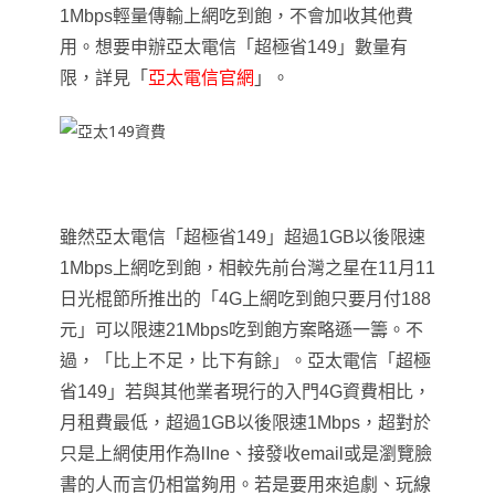
1Mbps輕量傳輸上網吃到飽，不會加收其他費
用。
想要申辦亞太電信
「
超極省149
」
數量有
限
，
詳見
「
亞太電信官網
」
。
雖然亞太電信
「
超極省149
」
超過1GB以後限速
1Mbps上網吃到飽
，
相較先前
台灣之星在11月11
日光棍節
所推出的「4G上網吃到飽只要月付188
元」可以限速21Mbps吃到飽方案略遜一籌
。不
過
，
「
比上不足
，
比下有餘
」
。
亞太電信
「
超極
省149
」
若與其他業者現行的入門4G資費相比
，
月租費最低
，
超過1GB以後限速1Mbps
，
超對於
只是上網使用作為lIne
、接發收email或是瀏覽臉
書的人而言仍相當夠用
。若是要用來追劇
、玩線