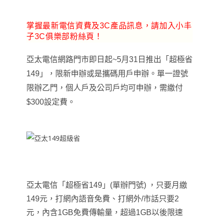
掌握最新電信資費及3C產品訊息，請加入小丰
子3C俱樂部粉絲頁！
亞太電信網路門市即日起~5月31日推出
「
超極省
149
」
，限新申辦或是攜碼用戶申辦。單一證號
限辦乙門，個人戶及公司戶均可申辦
，
需繳付
$300設定費。
亞太電信
「
超極省149
」
(單辦門號)
，
只
要月繳
149元
，打網內語音免費
、
打網外/市話只要2
元，內含1GB免費傳輸量，超過1GB以後限速