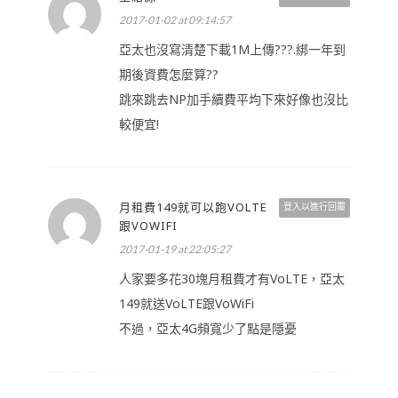
2017-01-02 at 09:14:57
亞太也沒寫清楚下載1M上傳???.綁一年到
期後資費怎麼算??
跳來跳去NP加手續費平均下來好像也沒比
較便宜!
月租費149就可以跑VOLTE
登入以進行回覆
跟VOWIFI
2017-01-19 at 22:05:27
人家要多花30塊月租費才有VoLTE，亞太
149就送VoLTE跟VoWiFi
不過，亞太4G頻寬少了點是隱憂