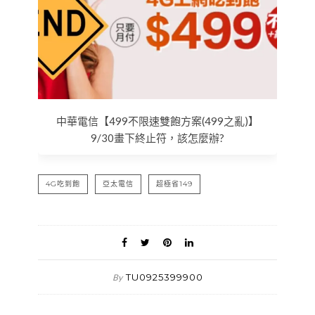
中華電信【499不限速雙飽方案(499之亂)】
9/30畫下終止符，該怎麼辦?
4G吃到飽
亞太電信
超極省149
TU0925399900
By