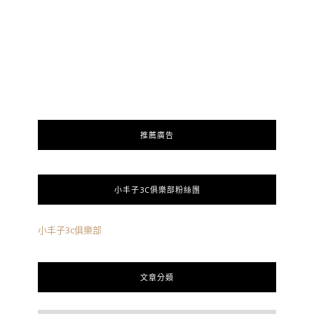
推薦廣告
小丰子3C俱樂部粉絲團
小丰子3c俱樂部
文章分類