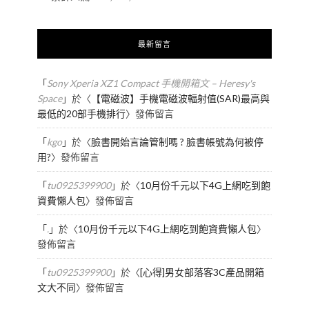
最新留言
「
Sony Xperia XZ1 Compact 手機開箱文 – Heresy's
Space
」於〈
【電磁波】手機電磁波輻射值(SAR)最高與
最低的20部手機排行
〉發佈留言
「
kgo
」於〈
臉書開始言論管制嗎 ? 臉書帳號為何被停
用?
〉發佈留言
「
tu0925399900
」於〈
10月份千元以下4G上網吃到飽
資費懶人包
〉發佈留言
「
.
」於〈
10月份千元以下4G上網吃到飽資費懶人包
〉
發佈留言
「
tu0925399900
」於〈
[心得]男女部落客3C產品開箱
文大不同
〉發佈留言