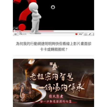
為何我的行動網速明明夠快但看線上影片畫面卻
卡卡或轉圈圈呢 ?