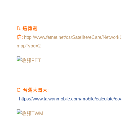
B. 遠傳電
信
:
http://www.fetnet.net/cs/Satellite/eCare/NetworkCommun
mapType=2
C. 台灣大哥大
:
https://www.taiwanmobile.com/mobile/calculate/cover_map