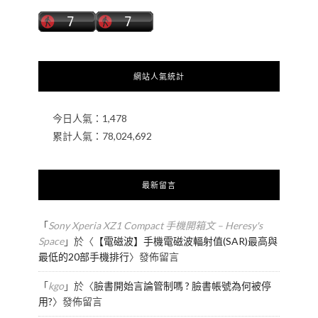
網站人氣統計
今日人氣：
1,478
累計人氣：
78,024,692
最新留言
「
Sony Xperia XZ1 Compact 手機開箱文 – Heresy's
Space
」於〈
【電磁波】手機電磁波輻射值(SAR)最高與
最低的20部手機排行
〉發佈留言
「
kgo
」於〈
臉書開始言論管制嗎 ? 臉書帳號為何被停
用?
〉發佈留言