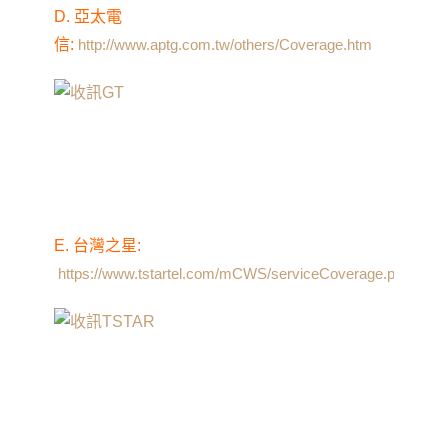
D. 亞太電
信
:
http://www.aptg.com.tw/others/Coverage.htm
E. 台灣之星
:
https://www.tstartel.com/mCWS/serviceCoverage.php