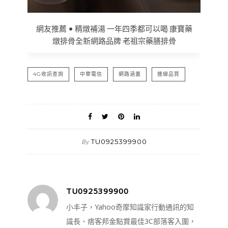
網友推薦 • 精燉補湯 一年四季都可以喝 康寶藥
燉排骨全新網路品牌 老祖宗藥膳排骨
4G收訊查詢
中華電信
網路涵蓋
連線品質
TU0925399900
By
TU0925399900
小丰子，Yahoo奇摩知識家行動通訊的知
識長、痞客邦金點賞最佳3C部落客入圍，