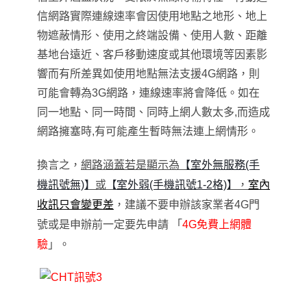
信網路實際連線速率會因使用地點之地形、地上
物遮蔽情形、使用之終端設備、使用人數、距離
基地台遠近、客戶移動速度或其他環境等因素影
響而有所差異如使用地點無法支援4G網路，則
可能會轉為3G網路，連線速率將會降低。如在
同一地點
、
同一時間
、
同時上網人數太多,而造成
網路擁塞時,有可能產生暫時無法連上網情形。
換言之
，
網路涵蓋若是顯示為
【
室外無服務(手
機訊號無)
】
或
【
室外弱
(手機訊號1-2格)
】
，
室內
收訊只會變更差
，
建議不要申辦該家業者4G門
號或是申辦前一定要先申請
「
4G免費上網體
驗
」
。