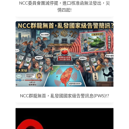
NCC委員會團滅停擺，進口核准函無法發出，災
情四起!
NCC群龍無首，亂發國國家級告警訊息(PWS)!?