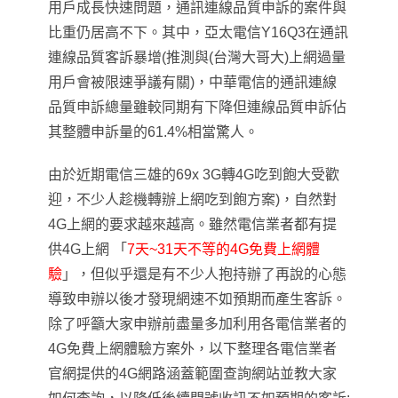
用戶成長快速問題，通訊連線品質申訴的案件與
比重仍居高不下。其中
，亞太電信Y16Q3在通訊
連線品質客訴暴增(推測與(台灣大哥大)上網過量
用戶會被限速爭議有關)
，中華電信的通訊連線
品質申訴總量雖較同期有下降但連線品質申訴佔
其整體申訴量的61.4%相當驚人
。
由於近期電信三雄的69x 3G轉4G吃到飽大受歡
迎
，不少人趁機轉辦上網吃到飽方案
)
，自然對
4G上網的要求越來越高
。雖然電信業者都有提
供4G上網
「
7天~31天不等的4G免費上網體
驗
」
，但似乎還是有不少人抱持辦了再說的心態
導致申辦以後才發現網速不如預期而產生客訴
。
除了呼籲大家申辦前盡量多加利用各電信業者的
4G免費上網體驗方案外
，以下整理各電信業者
官網提供的4G網路涵蓋範圍查詢網站並教大家