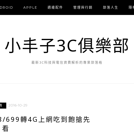
DROID
APPLE
週邊配件
管理與行銷
部落人生
隱
小丰子3C俱樂部
最新3C科技與電信資費解析的專業部落格
2016-10-29
費
8/699轉4G上網吃到飽搶先
看