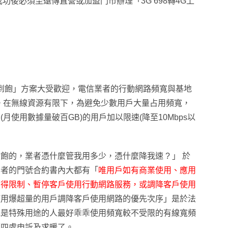
成功後必須至遠傳直營或加盟門市辦理
「3G 698轉4G上
網吃到飽」方案大受歡迎
，
電信業者的行動網路頻寬與基地
。
在無線資源有限下，為避免少數用戶大量占用頻寬
，
使用數據量破百GB)的用戶加以限速(降至10Mbps以
的，業者憑什麼管我用多少，憑什麼降我速 ? 」 於
業者的門號合約書內大都有
「
唯用戶如有商業使用、應用
司得限制、暫停客戶使用行動網路服務，或調降客戶使用
使用爆超量的用戶
調降客戶使用網路的優先次序」是於法
或是特殊用途的人最好乖乖使用頻寬較不受限的有線寬頻
壇四處申訴及求暖了
。