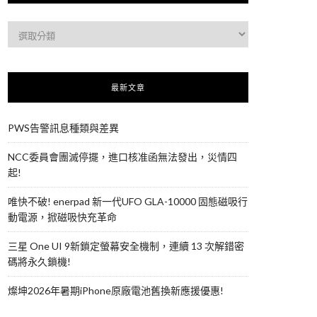
最新文章
PWS告警訊息種類與差異
NCC委員會團滅停擺，進口核准函無法發出，災情四
起!
唯快不破! enerpad 新一代UFO GLA-10000 固態磁吸行
動電源，掀磁吸快充革命
三星 One UI 9新鎖定螢幕安全機制，連續 13 次解錯密
碼將永久鎖機!
燦坤2026年暑期iPhone原廠電池舊換新應援優惠!