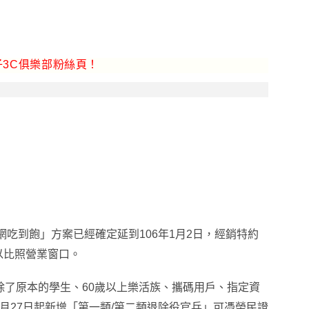
3C俱樂部粉絲頁！
上網吃到飽」方案已經確定延到106年1月2日
，
經銷特約
以比照營業窗口
。
除了原本的學生
、
60歲以上樂活族
、
攜碼用戶
、
指定資
月27日起
新增
「第一類/第二類退除役官兵」可憑榮民證