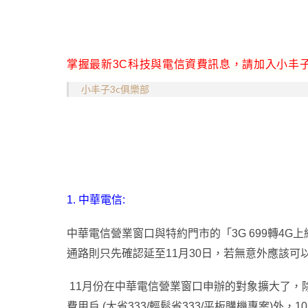
掌握最新3C科技與電信資費訊息，請加入小丰子
小丰子3c俱樂部
1.
中華電信:
中華電信營業窗口與特約門市的「3G 699轉4G
通路則只先確認延至11月30日
，
若無意外應該可
11月份在中華電信營業窗口申辦的對象擴大了
，
費用戶 (大省333/輕鬆省333/平板購機專案)外
，
10