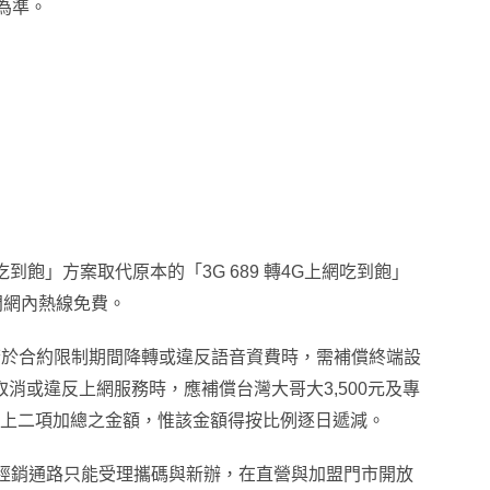
為準
。
上網吃到飽」方案取代原本的
「3G 689
轉4G
上網吃到飽」
門網內熱線免費
。
若於合約限制期間降轉或違反語音資費時，需補償終端設
如取消或違反上網服務時，應補償台灣大哥大3,500元及專
付以上二項加總之金額，惟該金額得按比例逐日遞減。
般經銷通路只能受理攜碼與新辦
，
在直營與加盟門市開放