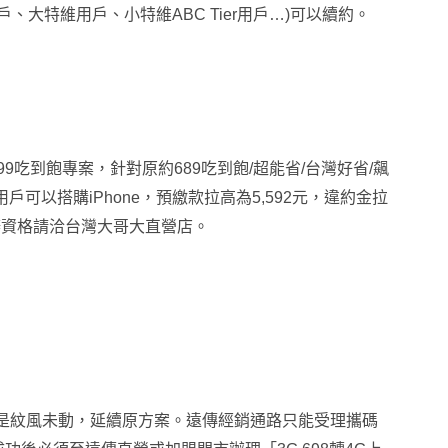
、大特維用戶、小特維ABC Tier用戶…)可以續約。
699吃到飽專案
，
針對原約689吃到飽/超能省/台灣好省/飆
用戶可以搭購iPhone
，
預繳款拉高為5,592元
，
違約金拉
申辦資格請洽台灣大哥大直營店
。
訊是紋風未動，延續原方案
。遠傳經銷通路只能受理攜碼