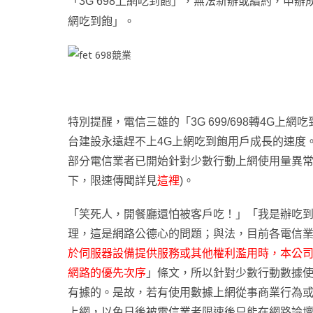
「3G 698上網吃到飽」
，
無法新辦或續約
，
申辦
網吃到飽」
。
特別提醒
，
電信三雄的「3G 699/698轉4G上
台建設永遠趕不上4G上網吃到飽用戶成長的速度
部分
電信業者已開始針對少數行動上網使用量異常(月
下，限速傳聞詳見
這裡
)。
「笑死人，開餐廳還怕被客戶吃！」「我是辦吃到飽
理，這是網路公德心的問
題；與法，目前各電信
於伺服器設備提供服務或其他權利濫用時，本公
網路的優先次序
」條文
，所以針對少數行動數據
有據的
。
是故
，若有使用數據上網從事商業行為
上網
，以免日後被電信業者限速後只能在網路論