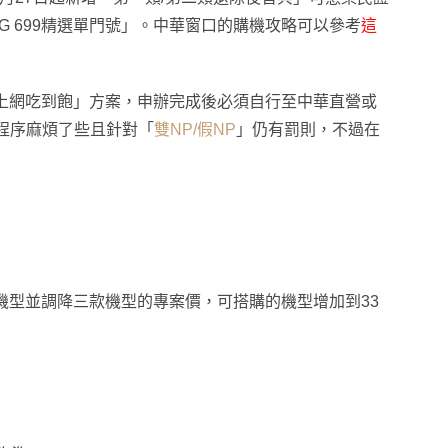
G 699精選單門號」
。
中華窗口的購機攻略可以參考
這
9 上網吃到飽」方案
，
申辦完成後必須自行至中華直營或
程序麻煩了些且針對
「
雙NP/假NP
」仍有罰則
，
不過在
款機型並調降三款機型的專案價
，
可搭購的機型增加到33