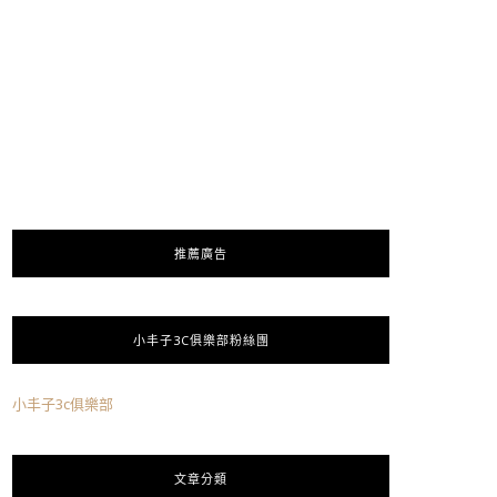
推薦廣告
小丰子3C俱樂部粉絲團
小丰子3c俱樂部
文章分類