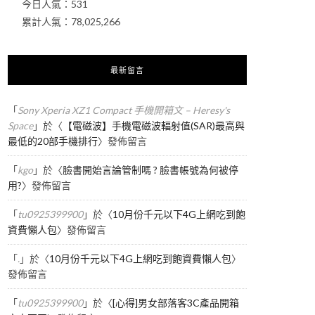
今日人氣：
531
累計人氣：
78,025,266
最新留言
「
Sony Xperia XZ1 Compact 手機開箱文 – Heresy's
Space
」於〈
【電磁波】手機電磁波輻射值(SAR)最高與
最低的20部手機排行
〉發佈留言
「
kgo
」於〈
臉書開始言論管制嗎 ? 臉書帳號為何被停
用?
〉發佈留言
「
tu0925399900
」於〈
10月份千元以下4G上網吃到飽
資費懶人包
〉發佈留言
「
.
」於〈
10月份千元以下4G上網吃到飽資費懶人包
〉
發佈留言
「
tu0925399900
」於〈
[心得]男女部落客3C產品開箱