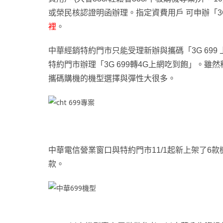
或榮民核認證明函辦理
。
指定資費用戶 可申辦
「3
裡
。
中華經銷特約門市只能受理
新辦與攜碼
「3G 69
特約門市辦理
「3G 699轉4G上網吃到飽」
。雖然
攜碼購機的機型選擇與彈性大很多
。
中華電信營業窗口與特約門市11/1起新上架了6
款
。