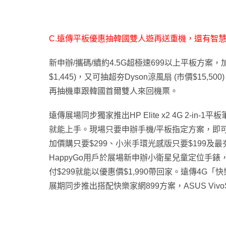
C.
遠傳平板優惠抽韓國雙人遊再送重機
，
還有智慧
新申辦/攜碼/續約4.5G超極速699以上平板方案，加碼
$1,445)，又可抽超夯Dyson涼風扇 (市價$15
再抽機車跟韓國首爾雙人來回機票。
遠傳展場同步獨家推出HP Elite x2 4G 2-in
就能上手。現場只要申辦手機/平板指定方案，即
加價購只要$299、小米手環光感版只要$199及最
HappyGo用戶於展場新申辦小衛星兒童定位手錶，即贈
付$299就能以優惠價$1,990帶回家。遠傳4G
展期同步推出搭配快樂家網899方案，ASUS VivoS