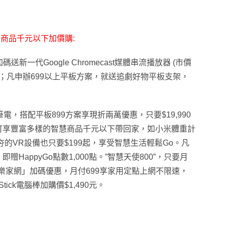
商品千元以下加價購:
送新一代Google Chromecast媒體串流播放器 (市價
,500)；凡申辦699以上平板方案，就送追劇好物平板支架，
-1平板筆電，搭配平板899方案享現折兩萬優惠，只要$19,990
可享豐富多樣的智慧商品千元以下帶回家，如小米體重計
夯的VR設備也只要$199起，享受智慧生活輕鬆Go。凡
HappyGo點數1,000點。”智慧天使800”，只要月
「快樂家網」加碼優惠，月付699享家用定點上網不限速，
tick電腦棒加購價$1,490元。