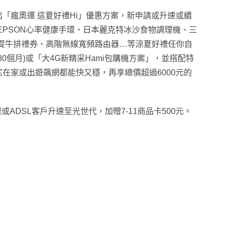
推出「瘋奧運 這夏好禮Hi」優惠方案，新申請或升速或續
EPSON心率健康手環、日本麗克特冰沙食物調理機、三
堤牛排禮券、高階無線寬頻路由器…等涼夏好禮任你自
0個月)或「大4G新精采Hami包購機方案」，並搭配特
宅在家或出遊飆網都能快又穩，再享總價超過6000元的
速或ADSL客戶升速至光世代，加贈7-11商品卡500元。