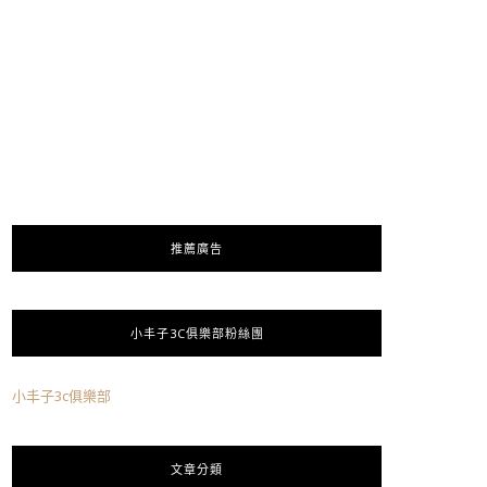
推薦廣告
小丰子3C俱樂部粉絲團
小丰子3c俱樂部
文章分類