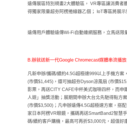
遠傳展區特別規畫2大體驗區， VR專區讓消費
得獨家限量超夯阿楞捲線器乙個； IoT專區將展示
遠傳用戶體驗遠傳Wi-Fi自動連網服務，立馬送限量”好
B.
辦就送新一代Google Chromecast媒體串流播
凡新申辦/攜碼/續約4.5G超極速999以上手機方案，即
(市價$1,445)，還可抽超夯Dyson涼風扇 (市價
影票，再送CITY CAFE中杯美式咖啡四杯，而
人遊」抽獎活動；展期間申辦大台北先馳得點方案
(市價$3,500)；凡申辦遠傳4.5G超極速方案
家日本阿楞VR眼鏡，攜碼再送SmartBand2
碼/續約客戶購機，最高可再折$3,000元，超值