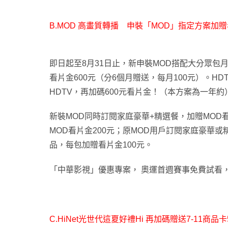
B.MOD
高畫質轉播 申裝「MOD」指定方案加贈
即日起至8月31日止，新申裝MOD搭配大分眾包
看片金600元（分6個月贈送，每月100元）。H
HDTV，再加碼600元看片金！（本方案為一年約
新裝MOD同時訂閱家庭豪華+精選餐，加贈MOD
MOD看片金200元；原MOD用戶訂閱家庭豪華或
品，每包加贈看片金100元。
「中華影視」優惠專案
，
奧運首週賽事免費試看
C.HiNet
光世代這夏好禮Hi 再加碼贈送7-11商品卡