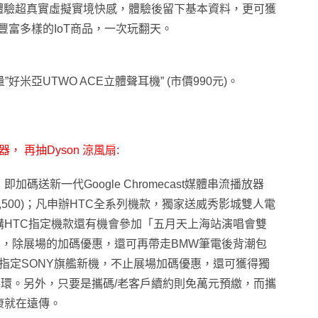
者體驗超真實虛擬實境快感，體驗後留下基本資料，更可獲
豐富多樣的IoT商品，一次玩翻天。
米亞UTWO ACE立體聲耳機” (市價990元)。
放器
，
再抽Dyson 涼風扇:
加碼送新一代Google Chromecast媒體串流播放器
$15,500)；凡申辦HTC全系列機款，獨家送威秀影城雙人電
申購HTC指定機款還有機會參加「五月天上海站演唱會雙
，除展場的加碼優惠，還可再帶走BMW筆電後背潮包
，搭配指定SONY旗艦新機，不止展場加碼優惠，還可獲得獨
智慧手環。另外，只要是攜碼/老客戶續約則免萬元預繳，而攜
好康就在遠傳。