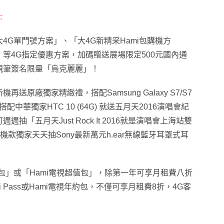
:
4G單門號方案」、「大4G新精采Hami包購機方
等4G指定優惠方案，加碼贈送展場限定500元國內通
親筆簽名限量「烏克麗麗」！
原廠獨家精緻禮，搭配Samsung Galaxy S7/S7
搭配中華獨家HTC 10 (64G) 就送五月天2016演唱會紀
週抽「五月天Just Rock It 2016就是演唱會上海站雙
ance等機款獨家天天抽Sony最新萬元h.ear無線藍牙耳罩式耳
包」或「Hami電視超值包」，除第一年可享月租費八折
 Pass或Hami電視年約包，不僅可享月租費8折，4G客