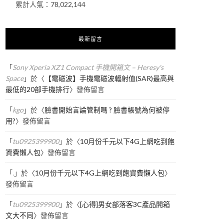
累計人氣：
78,022,144
最新留言
「
Sony Xperia XZ1 Compact 手機開箱文 – Heresy's
Space
」於〈
【電磁波】手機電磁波輻射值(SAR)最高與
最低的20部手機排行
〉發佈留言
「
kgo
」於〈
臉書開始言論管制嗎 ? 臉書帳號為何被停
用?
〉發佈留言
「
tu0925399900
」於〈
10月份千元以下4G上網吃到飽
資費懶人包
〉發佈留言
「
.
」於〈
10月份千元以下4G上網吃到飽資費懶人包
〉
發佈留言
「
tu0925399900
」於〈
[心得]男女部落客3C產品開箱
文大不同
〉發佈留言