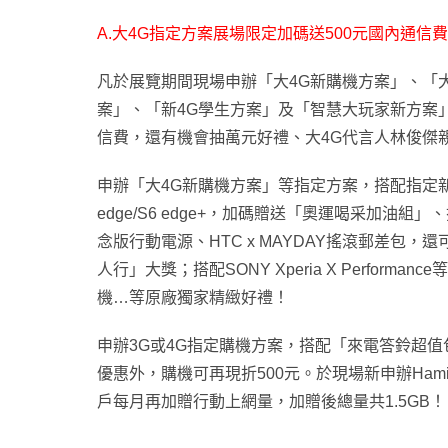
A.
大4G指定方案展場限定加碼送500元國內通信費
凡於展覽期間現場申辦「大4G新購機方案」、「大
案」、「新4G學生方案」及「智慧大玩家新方案」
信費，還有機會抽萬元好禮、大4G代言人林俊傑
申辦「大4G新購機方案」等指定方案，搭配指定新機再送
edge/S6 edge+，加碼贈送「奧運喝采加油組」、
念版行動電源、HTC x MAYDAY搖滾郵差包，還可週
人行」大獎；搭配SONY Xperia X Perform
機…等原廠獨家精緻好禮！
申辦3G或4G指定購機方案，搭配「來電答鈴超值
優惠外，購機可再現折500元。於現場新申辦Hami
戶每月再加贈行動上網量，加贈後總量共1.5GB！