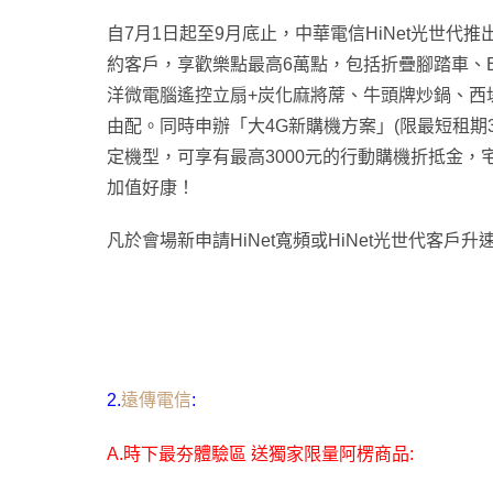
自7月1日起至9月底止，中華電信HiNet光世代
約客戶，享歡樂點最高6萬點，包括折疊腳踏車、
洋微電腦遙控立扇+炭化麻將蓆、牛頭牌炒鍋、西
由配。同時申辦「大4G新購機方案」(限最短租期3
定機型，可享有最高3000元的行動購機折抵金，
加值好康！
凡於會場新申請HiNet寬頻或HiNet光世代客戶升
2.
遠傳電信
:
A.
時下最夯體驗區 送獨家限量阿楞商品: