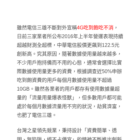
雖然電信三雄不斷對外宣稱
4G吃到飽吃不消
，
日前三家業者所公布2016年上半年營運表現持續
超越財測全超標，中華電信股價更飆到122.5元
創新高。究其原因，隨著數據使用量越來越多，
不少用戶抱持備而不用的心態，通常會選擇比實
際數據使用量更多的資費，根據調查近50%申辦
吃到飽資費的用戶每個月數據使用量不超過
10GB。雖然各業者的用戶都存有使用數據量超
量的「流量用量爆表怪獸」，但多數用戶都可能
處於每個月數據流量用不完的狀況，劫貧濟富，
也肥了電信三雄。
台灣之星領先競業
，
秉持設計「資費簡單、透
明、無陷阱，絕不占便宜」的精神不斷推出創新