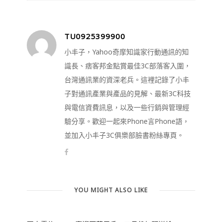
TU0925399900
小丰子，Yahoo奇摩知識家行動通訊的知
識長、痞客邦金點賞最佳3C部落客入圍，
台灣通訊業的資深老兵。這裡記錄了小丰
子對通訊產業與產品的見解、最新3C科技
與電信資費訊息，以及一些行銷與管理經
驗分享。歡迎一起來Phone言Phone語，
並加入小丰子3C俱樂部臉書粉絲專頁。
YOU MIGHT ALSO LIKE