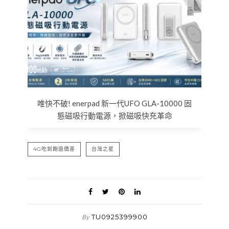
唯快不破! enerpad 新一代UFO GLA-10000 固
態磁吸行動電源，掀磁吸快充革命
4G吃到飽退價差
台灣之星
TU0925399900
By