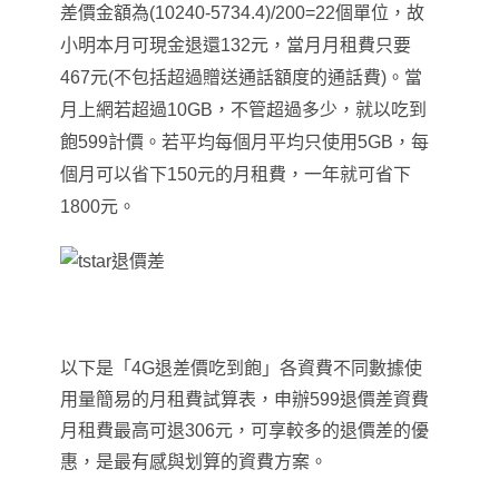
差價金額為(10240-5734.4)/200=22個單位，故
小明本月可現金退還132元，當月月租費只要
467元(不包括超過贈送通話額度的通話費)。當
月上網若超過10GB，不管超過多少，就以吃到
飽599計價。
若平均每個月平均只使用5GB
，每
個月可以省下150元的月租費
，一年就可省下
1800元
。
以下是「4G退差價吃到飽」各資費不同數據使
用量簡易的月租費試算表
，
申辦599退價差資費
月租費最高可退306元
，可享較多的退價差的優
惠
，是最有感與划算的資費方案
。