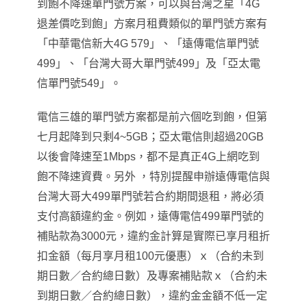
到飽不降速單門號方案，可以與台灣之星「4G
退差價吃到飽」方案月租費類似的單門號方案有
「中華電信新大4G 579」、「遠傳電信單門號
499」、「台灣大哥大單門號499」及「亞太電
信單門號549」。
，
電信三雄的單門號方案都是前六個吃到飽
但第
七月起降到只剩4~5GB；亞太電信則超過20GB
，
以後會降速至1Mbps
都不是真正4G上網吃到
飽不降速資費。另外 ，特別提醒申辦遠傳電信與
，
台灣大哥大499單門號若合約期間退租
將必須
支付高額違約金。例如，遠傳電信499單門號的
補貼款為3000元，違約金計算是實際已享月租折
扣金額（每月享月租100元優惠）ｘ（合約未到
期日數／合約總日數）及專案補貼款ｘ（合約未
，
到期日數／合約總日數）
違約金金額不低一定