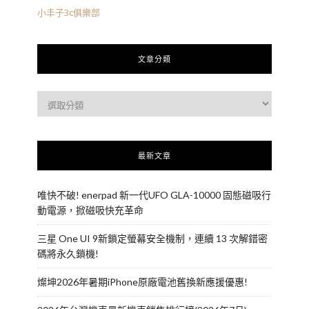
小丰子3c俱樂部
文章分類
最新文章
唯快不破! enerpad 新一代UFO GLA-10000 固態磁吸行
動電源，掀磁吸快充革命
三星 One UI 9新鎖定螢幕安全機制，連續 13 次解錯密
碼將永久鎖機!
燦坤2026年暑期iPhone原廠電池舊換新應援優惠!