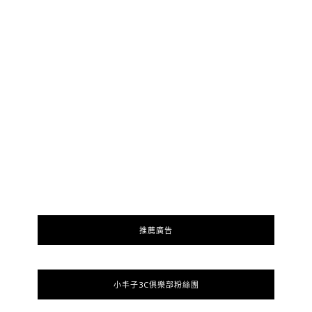
推薦廣告
小丰子3C俱樂部粉絲團