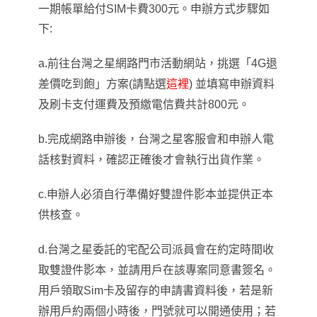
一期帳單給付SIM卡費300元。申辦方式步驟如
下:
a.
前往台灣之星網路門市活動網站，挑選「4G退
差價吃到飽」方案(請點選
這裡
) 並填寫申辦資料
及刷卡支付運費及預繳電信費共計800元。
b.
完成網路申辦後，台灣之星客服會和申辦人電
話核對資料，確認正確後才會執行出貨作業。
c.
申辦人必須自行準備好雙證件影本並提供正本
供核查。
d.
台灣之星委託的宅配公司派員會在約定時間收
取雙證件影本，並請用戶在該專案同意書簽名。
用戶領取Sim卡及留存的申請書資料後，若是新
辦用戶約兩個小時後，門號就可以開通使用；若